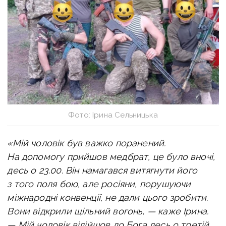
Фото: Ірина Сельницька
«Мій чоловік був важко поранений.
На допомогу прийшов медбрат, це було вночі,
десь о 23.00. Він намагався витягнути його
з того поля бою, але росіяни, порушуючи
міжнародні конвенції, не дали цього зробити.
Вони відкрили щільний вогонь, — каже Ірина.
— Мій чоловік відійшов до Бога десь о третій