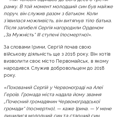
ранку. В той момент молодший син був майже
поруч, він служив разом з батьком. Коли
з’явилася можливість, він витягнув тіло батька.
Після загибелі Сергія нагородили Орденом
„За Мужність“ ІІІ ступені (посмертно)».
За словами Ірини, Сергій почав свою
військову діяльність ще з 2016 року. Він хотів
визволити своє місто Первомайськ, в якому
народився. Служив добровольцем до 2018
року.
«Похований Сергій у Червонограді на Алеї
Героїв. Громада міста надала йому звання
„Почесний громадянин Червоноградської
громади“ (посмертно), — каже Ірина. — У мене
лишилися молодший син та старший син.