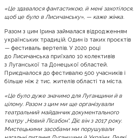
«Це здавалося фантастикою, й мені захотілося,
щоб це було в Лисичанську», — каже жінка.
Разом з цим Ірина займалася відродженням
українських традицій. Один із таких проєктів
—
фестиваль вертепів. У 2020 році
до Лисичанська приїхало 10 колективів
з Луганської та Донецької областей.
Приєдналося до фестивалю 500 учасників і
більше ніж 2 тис. жителів області та міста.
«Це було дуже значимо для Луганщини й в
цілому. Разом з цим ми ще організували
театральний майданчик документального
театру „Новий Лісабон“. Діє він з 2017 року.
Мистецькими засобами ми порушували
нагальні питання Луганщини й України. Деякі