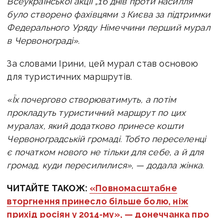
Всеукраїнської акції „16 днів проти насилля“
було створено фахівцями з Києва за підтримки
Федерального Уряду Німеччини перший мурал
в Червонограді».
За словами Ірини, цей мурал став основою
для туристичних маршрутів.
«Їх почергово створюватимуть, а потім
прокладуть туристичний маршрут по цих
муралах, який додатково принесе кошти
Червоноградській громаді. Тобто переселенці
є початком нового не тільки для себе, а й для
громад, куди пересилилися», — додала жінка.
ЧИТАЙТЕ ТАКОЖ:
«Повномасштабне
вторгнення принесло більше болю, ніж
прихід росіян у 2014-му», — донеччанка про