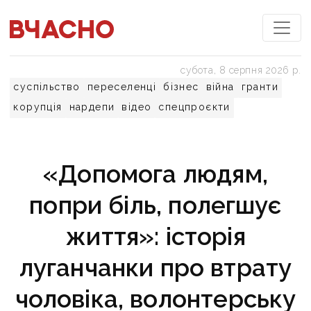
субота, 8 серпня 2026 р.
суспільство
переселенці
бізнес
війна
гранти
корупція
нардепи
відео
спецпроєкти
«Допомога людям,
попри біль, полегшує
життя»: історія
луганчанки про втрату
чоловіка, волонтерську