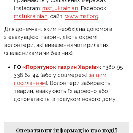
приймають у соціальних мережах
Instagram:
msf_ukrainian
, Facebook:
msf.ukrainian
, сайт:
www.msf.org
.
Для донеччан, яким необхідна допомога
з евакуацією тварин, діють окремі
волонтери, які вивезення чотирилапих
(з власниками чи без них):
ГО
«Порятунок тварин Харків»
:
+380 95
338 62 44 (або у соцмережі
за цим
посиланням
). Волонтери забирають
тварин, евакуюють їх адресно або
допомагають із пошуком нового дому.
Оперативну інформацію про події