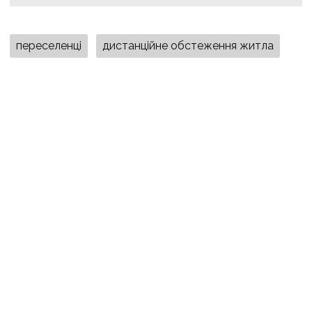
переселенці
дистанційне обстеження житла
ВПО
компенсація за житло
гроші
акт дистанційного обстеження
євідновлення
Вчасно
Уряд
ПОДІЛИТИСЯ У СОЦМЕРЕЖАХ: