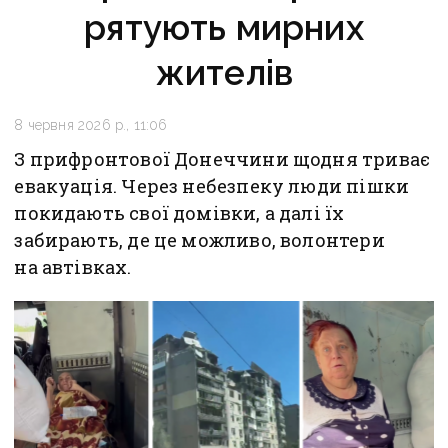
рятують мирних
жителів
8 червня 2026 р., 11:06
З прифронтової Донеччини щодня триває
евакуація. Через небезпеку люди пішки
покидають свої домівки, а далі їх
забирають, де це можливо, волонтери
на автівках.