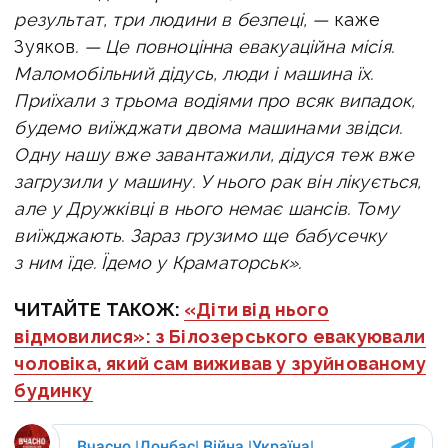
результат, три людини в безпеці, —
каже
Зуяков
. — Це п
овноцінна евакуаційна місія.
Маломобільний дідусь, люди і машина їх.
Приїхали з трьома водіями про всяк випадок,
будемо виїжджати двома машинами звідси.
Одну нашу вже завантажили, дідуся теж вже
загрузили у машину. У нього рак він лікується,
але у Дружківці в нього немає шансів. Т
ому
виїжджають. Зараз грузимо ще бабусечку
з ним їде. Їдемо у Краматорськ».
ЧИТАЙТЕ ТАКОЖ:
«Діти від нього
відмовилися»: з Білозерського евакуювали
чоловіка, який сам виживав у зруйнованому
будинку