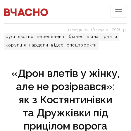
понеділок, 10 серпня 2026 р.
суспільство
переселенці
бізнес
війна
гранти
корупція
нардепи
відео
спецпроєкти
«Дрон влетів у жінку,
але не розірвався»:
як з Костянтинівки
та Дружківки під
прицілом ворога