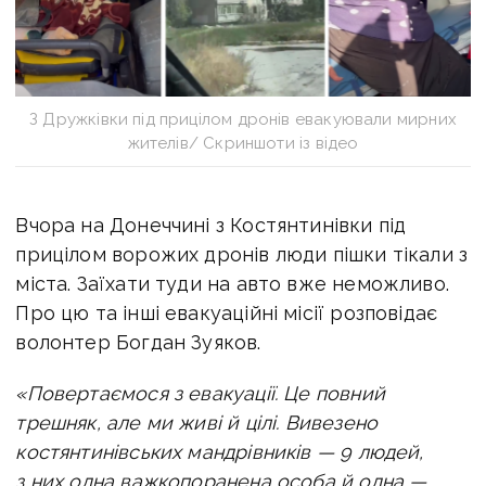
З Дружківки під прицілом дронів евакуювали мирних
жителів/ Скриншоти із відео
Вчора на Донеччині з Костянтинівки під
прицілом ворожих дронів люди пішки тікали з
міста. Заїхати туди на авто вже неможливо.
Про цю та інші евакуаційні місії розповідає
волонтер Богдан Зуяков.
«Повертаємося з евакуації. Це повний
трешняк, але ми живі й цілі. Вивезено
костянтинівських мандрівників — 9 людей,
з них одна важкопоранена особа й одна —