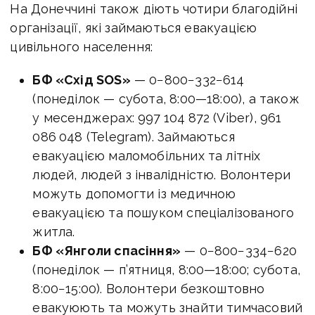
На Донеччині також діють чотири благодійні
організації, які займаються евакуацією
цивільного населення:
БФ «Схід SOS»
— 0−800−332−614
(понеділок — субота,
8:00—18:00
), а також
у месенджерах: 997 104 872 (Viber), 961
086 048 (Telegram). Займаються
евакуацією маломобільних та літніх
людей, людей з інвалідністю. Волонтери
можуть допомогти із медичною
евакуацією та пошуком спеціалізованого
житла.
БФ «Янголи спасіння»
— 0−800−334−620
(понеділок — п’ятниця,
8:00—18:00
; субота,
8:00−15:00). Волонтери безкоштовно
евакуюють та можуть знайти тимчасовий