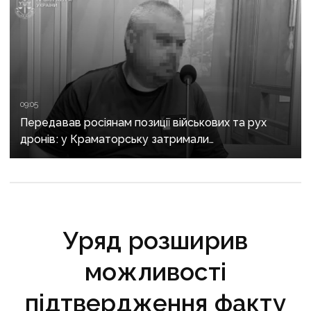
09:05
Передавав росіянам позиції військових та рух
дронів: у Краматорську затримали
адміністратора Telegram-каналу
Уряд розширив
можливості
підтвердження факту