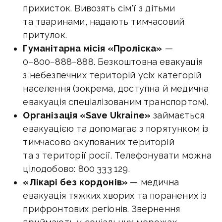
прихисток. Вивозять сім'ї з дітьми
та тваринами, надають тимчасовий
притулок.
Гуманітарна місія «Проліска»
—
0−800−888−888. Безкоштовна евакуація
з небезпечних територій усіх категорій
населення (зокрема, доступна й медична
евакуація спеціалізованим транспортом).
Організація «Save Ukraine»
займається
евакуацією та допомагає з порятунком із
тимчасово окупованих територій
та з території росії. Телефонувати можна
цілодобово: 800 333 129.
«Лікарі без кордонів»
— медична
евакуація тяжких хворих та поранених із
прифронтових регіонів. Звернення