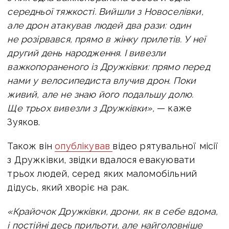
середньої тяжкості. Вийшли з Новоселівки,
але дрон атакував людей два рази: один
не розірвався, прямо в жінку прилетів. У неї
другий день народження. І вивезли
важкопораненого із Дружківки: прямо перед
нами у велосипедиста влучив дрон. Поки
живий, але не знаю його подальшу долю.
Ще трьох вивезли з Дружківки»,
— каже
Зуяков.
Також він
опублікував
відео рятувальної місії
з Дружківки, звідки вдалося евакуювати
трьох людей, серед яких маломобільний
дідусь, який хворіє на рак.
«
Крайочок Дружківки, дрони, як в себе вдома,
і постійні десь прильоти, але найголовніше