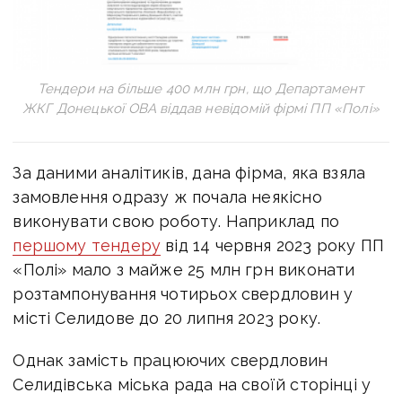
Тендери на більше 400 млн грн, що Департамент
ЖКГ Донецької ОВА віддав невідомій фірмі ПП «Полі»
За даними аналітиків, дана фірма, яка взяла
замовлення одразу ж почала неякісно
виконувати свою роботу. Наприклад по
першому тендеру
від 14 червня 2023 року ПП
«Полі» мало з майже 25 млн грн виконати
розтампонування чотирьох свердловин у
місті Селидове до 20 липня 2023 року.
Однак замість працюючих свердловин
Селидівська міська рада на своїй сторінці у