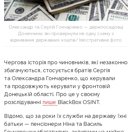
Олександр та Сергій Гончаренко — держпосадовці
Донеччини, які провернули не одну схему з
відмивання державних коштів/ Ілюстративне фото
Чергова історія про чиновників, які незаконно
збагачуються, стосується братів Сергія
та Олександра Гончаренко, що керували
та продовжують керувати у фронтовій
Донецькій області. Про це у своєму
розслідуванні
пише
BlackBox OSINT
.
Відомо, що за роки їх служби на державу їхні
батьки — пенсіонери Ніна та Василь
Гончаренки збагатились активами на майже