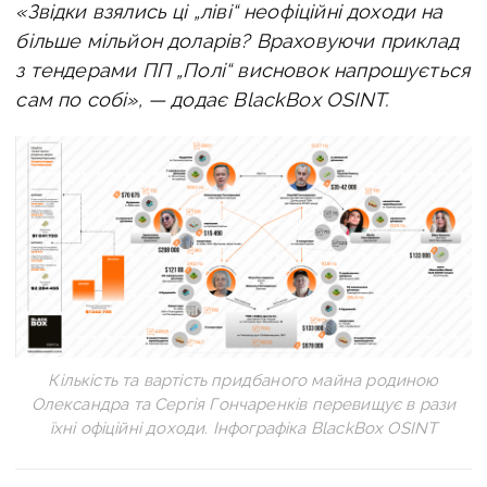
«Звідки взялись ці „ліві“ неофіційні доходи на
більше мільйон доларів? Враховуючи приклад
з тендерами ПП „Полі“ висновок напрошується
сам по собі», — додає
BlackBox OSINT.
Кількість та вартість придбаного майна родиною
Олександра та Сергія Гончаренків перевищує в рази
їхні офіційні доходи. Інфографіка BlackBox OSINT