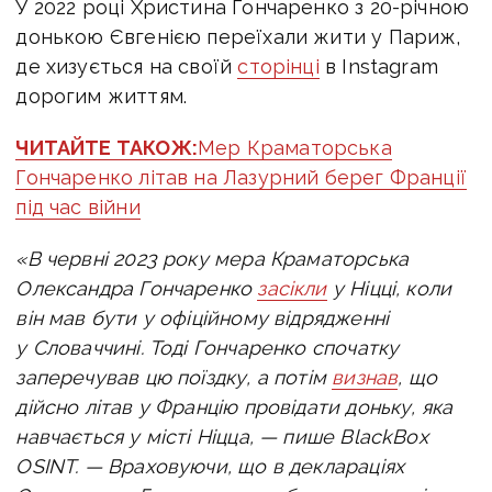
У 2022 році Христина Гончаренко з 20-річною
донькою Євгенією переїхали жити у Париж,
де хизується на своїй
сторінці
в Instagram
дорогим життям.
ЧИТАЙТЕ ТАКОЖ:
Мер Краматорська
Гончаренко літав на Лазурний берег Франції
під час війни
«В червні 2023 року мера Краматорська
Олександра Гончаренко
засікли
у Ніцці, коли
він мав бути у офіційному відрядженні
у Словаччині. Тоді Гончаренко спочатку
заперечував цю поїздку, а потім
визнав
, що
дійсно літав у Францію провідати доньку, яка
навчається у місті Ніцца, — пише BlackBox
OSINT. — Враховуючи, що в деклараціях