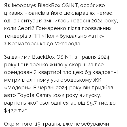
Як інформує BlackBox OSINT, особливо
цікавих нюансів в його деклараціях немає,
однак
ситуація змінилась навесні 2024 року,
коли Сергій Гончаренко після провальних
тендерів з ПП «Полі» буквально «втік»
з Краматорська до Ужгорода.
За даними BlackBox OSINT, з травня 2024
року Гончаренко живе у скоріш за все
орендованій квартирі площею 63 квадратні
метри в елітному ужгородському ЖК
«Модерн». В червні 2024 року він придбав
авто Toyota Camry 2022 року випуску,
вартість якої сьогодні сягає від
$
5,7 тис.
до
$
42,2 тис.
Окрім того, 19 травня, вже перебуваючи