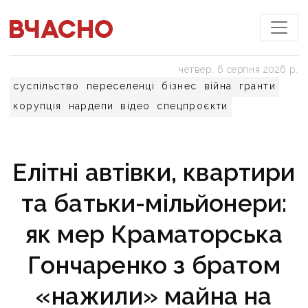
четвер, 6 серпня 2026 р.
суспільство
переселенці
бізнес
війна
гранти
корупція
нардепи
відео
спецпроєкти
Елітні автівки, квартири
та батьки-мільйонери:
як мер Краматорська
Гончаренко з братом
«нажили» майна на