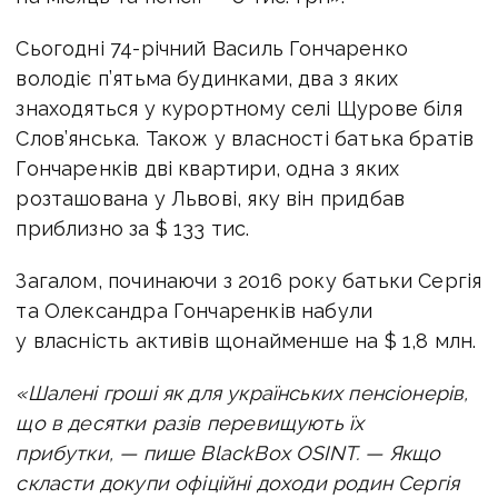
Сьогодні 74-річний Василь Гончаренко
володіє п’ятьма будинками, два з яких
знаходяться у курортному селі Щурове біля
Слов’янська. Також у власності батька братів
Гончаренків дві квартири, одна з яких
розташована у Львові, яку він придбав
приблизно за $ 133 тис.
Загалом, починаючи з 2016 року батьки Сергія
та Олександра Гончаренків набули
у власність активів щонайменше на $ 1,8 млн.
«Шалені гроші як для українських пенсіонерів,
що в десятки разів перевищують їх
прибутки, — пише BlackBox OSINT. —
Якщо
скласти докупи офіційні доходи родин Сергія