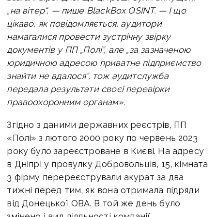
„на вітер“, — пише BlackBox OSINT. —
І що
цікаво, як повідомляється, аудитори
намагалися провести зустрічну звірку
документів у ПП „Полі“, але „за зазначеною
юридичною адресою приватне підприємство
знайти не вдалося“, тож аудитслужба
передала результати своєї перевірки
правоохоронним органам».
Згідно з даними державних реєстрів, ПП
«Полі» з лютого 2000 року по червень 2023
року було зареєстроване в Києві. На адресу
в Дніпрі у провулку Добровольців, 15, кімната
3 фірму перереєстрували акурат за два
тижні перед тим, як вона отримала підряди
від Донецької ОВА. В той же день було
змінено і вид діяльності компанії