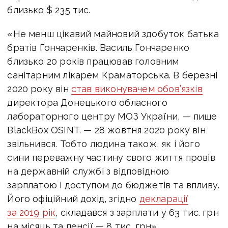
близько $ 235 тис.
«Не менш цікавий майновий здобуток батька
братів Гончаренків. Василь Гончаренко
близько 20 років працював головним
санітарним лікарем Краматорська. В березні
2020 року він
став виконувачем обов’язків
директора Донецького обласного
лабораторного центру МОЗ України, — пише
BlackBox OSINT. — 28 жовтня 2020 року він
звільнився. Тобто людина також, як і його
сини переважну частину свого життя провів
на державній службі з відповідною
зарплатою і доступом до бюджетів та впливу.
Його офіційний дохід, згідно
декларації
за 2019 рік
, складався з зарплати у 63 тис. грн
на місяць та пенсії — 8 тис. грн».