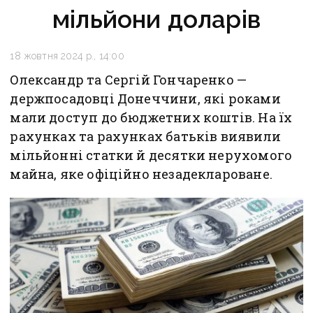
мільйони доларів
18 жовтня 2024 р., 14:00
Олександр та Сергій Гончаренко —
держпосадовці Донеччини, які роками
мали доступ до бюджетних коштів. На їх
рахунках та рахунках батьків виявили
мільйонні статки й десятки нерухомого
майна, яке офіційно незадеклароване.