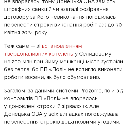
не впоралась, тому Донецька ОВА замість
штрафних санкцій чи взагалі розірвання
договору за його невиконання погодилась
перенести строки виконання робіт аж до 30
квітня 2024 року.
Теж саме — зі
встановленням
твердопаливних котелень
у Селидовому
на 200 млн грн. Зиму мешканці міста зустріли
без тепла, бо ПП «Полі» не встигло виконати
роботи восени, як було обумовлено.
Загалом, за даними системи Prozorro, по 4 з 5
контрактів ПП «Полі» не впоралось
у домовлені строки й зірвало їх. Але
Донецька ОВА у всіх випадках погоджувала
перенесення строків додатковими угодами.