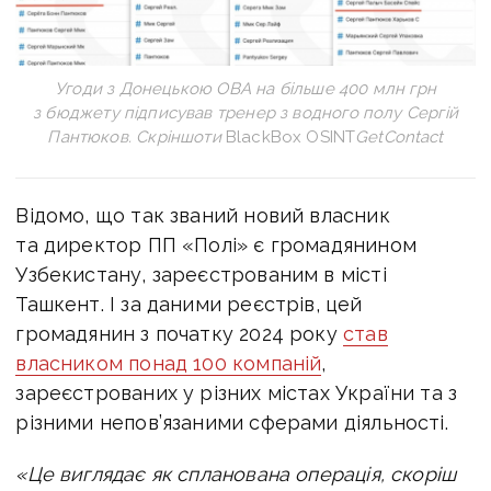
Угоди з Донецькою ОВА на більше 400 млн грн
з бюджету підписував тренер з водного полу Сергій
Пантюков. Скріншоти
BlackBox OSINT
GetContact
Відомо, що так званий новий власник
та директор ПП «Полі» є громадянином
Узбекистану, зареєстрованим в місті
Ташкент. І за даними реєстрів, цей
громадянин з початку 2024 року
став
власником понад 100 компаній
,
зареєстрованих у різних містах України та з
різними непов’язаними сферами діяльності.
«Це виглядає як спланована операція, скоріш