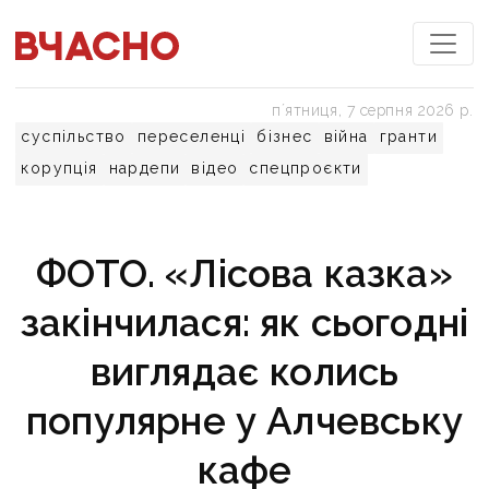
пʼятниця, 7 серпня 2026 р.
суспільство
переселенці
бізнес
війна
гранти
корупція
нардепи
відео
спецпроєкти
ФОТО. «Лісова казка»
закінчилася: як сьогодні
виглядає колись
популярне у Алчевську
кафе