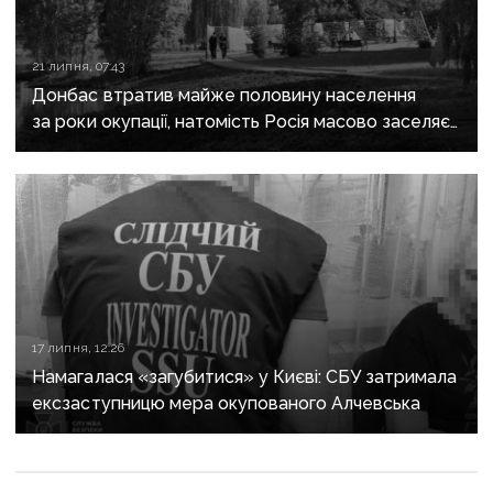
21 липня, 07:43
Донбас втратив майже половину населення
за роки окупації, натомість Росія масово заселяє
регіон своїми громадянами — ГУР
17 липня, 12:26
Намагалася «загубитися» у Києві: СБУ затримала
ексзаступницю мера окупованого Алчевська