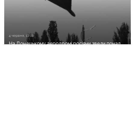
4 червня, 12:00
На Донецькому аеродромі росіяни звели понад
130 укриттів для «Шахедів»
3 травня, 15:40
Анонс реформи ЗСУ, старт бронювання коштів
на житло для ВПО з ТОТ та евакуація