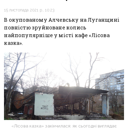
15 листопада 2021 р., 10:23
В окупованому Алчевську на Луганщині
повністю зруйноване колись
найпопулярніше у місті кафе «Лісова
казка».
«Лісова казка» закінчилася: як сьогодні виглядає