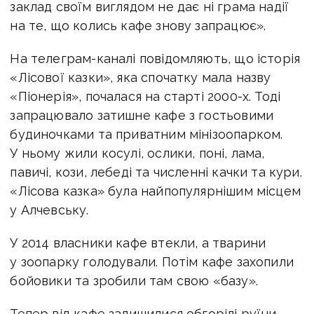
заклад своїм виглядом не дає ні грама надії
на те, що колись кафе знову запрацює».
На телеграм-каналі повідомляють, що історія
«Лісової казки», яка спочатку мала назву
«Піонерія», почалася на старті 2000-х. Тоді
запрацювало затишне кафе з гостьовими
будиночками та приватним мінізоопарком.
У ньому жили косулі, ослики, поні, лама,
павичі, кози, лебеді та численні качки та кури.
«Лісова казка» була найпопулярнішим місцем
у Алчевську.
У 2014 власники кафе втекли, а тварини
у зоопарку голодували. Потім кафе захопили
бойовики та зробили там свою «базу».
Тепер від кафе залишилися обгорілі руїни.