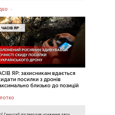
ІДЕО
АСІВ ЯР: захисникам вдається
кидати посилки з дронів
аксимально близько до позицій
ОРОТКО
Генштаб підтвердив ураження двох