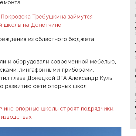
ремонта.
 Покровска Требушкина займутся
 школы на Донетчине
реждения из областного бюджета
ли и оборудовали современной мебелью,
сками, лингафонными приборами,
ил глава Донецкой ВГА Александр Куль
по развитию сети опорных школ
ине опорные школы строят подрядчики,
изводствах