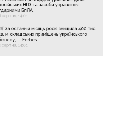
російських НПЗ та засоби управління
ударними БпЛА.
6 серпня, 14:01
За останній місяць росія знищила 400 тис.
кв. м складських приміщень українського
бізнесу, — Forbes
6 серпня, 14:01