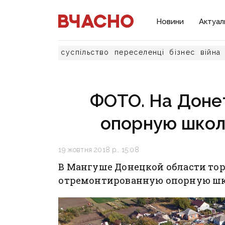
Новини
Актуал
суспільство
переселенці
бізнес
війна
ФОТО. На Доне
опорную школу
19 жовтня 2018 р., 15:08
В Мангуше Донецкой области то
отремонтированную опорную шк