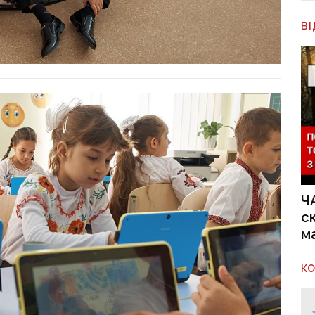
В
Ч
с
м
К