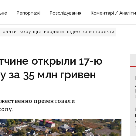
ьне
Репортажі
Розслідування
Коментарі / Аналіти
гранти
корупція
нардепи
відео
спецпроєкти
тчине открыли 17-ю
 за 35 млн гривен
ржественно презентовали
олу.