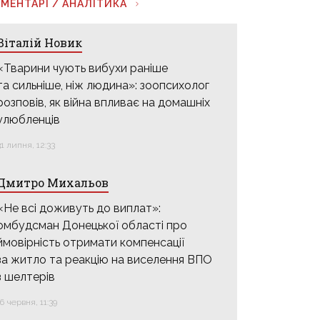
МЕНТАРІ / АНАЛІТИКА
Віталій Новик
«Тварини чують вибухи раніше
та сильніше, ніж людина»: зоопсихолог
розповів, як війна впливає на домашніх
улюбленців
31 липня, 12:33
Дмитро Михальов
«Не всі доживуть до виплат»:
омбудсман Донецької області про
ймовірність отримати компенсації
за житло та реакцію на виселення ВПО
з шелтерів
16 червня, 11:39