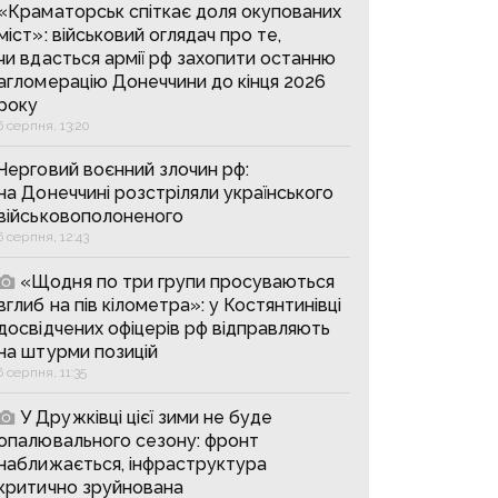
«Краматорськ спіткає доля окупованих
міст»: військовий оглядач про те,
чи вдасться армії рф захопити останню
агломерацію Донеччини до кінця 2026
року
6 серпня, 13:20
Черговий воєнний злочин рф:
на Донеччині розстріляли українського
військовополоненого
6 серпня, 12:43
«Щодня по три групи просуваються
вглиб на пів кілометра»: у Костянтинівці
досвідчених офіцерів рф відправляють
на штурми позицій
6 серпня, 11:35
У Дружківці цієї зими не буде
опалювального сезону: фронт
наближається, інфраструктура
критично зруйнована