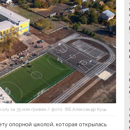
олу за 35 млн гривен / фото: ФБ Александр Куць
чету опорной школой, которая открылась