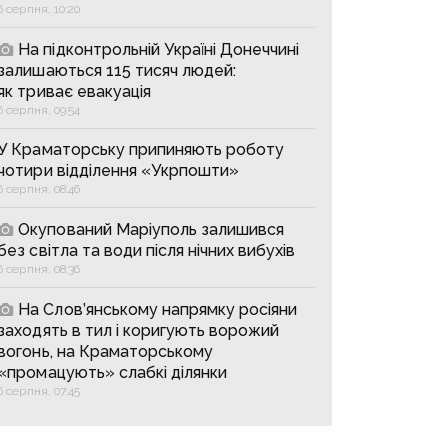
6 серпня, 10:20
На підконтрольній Україні Донеччині
залишаються 115 тисяч людей:
як триває евакуація
6 серпня, 09:54
У Краматорську припиняють роботу
чотири відділення «Укрпошти»
6 серпня, 08:46
Окупований Маріуполь залишився
без світла та води після нічних вибухів
6 серпня, 08:36
На Слов’янському напрямку росіяни
заходять в тил і коригують ворожий
вогонь, на Краматорському
«промацують» слабкі ділянки
6 серпня, 07:45