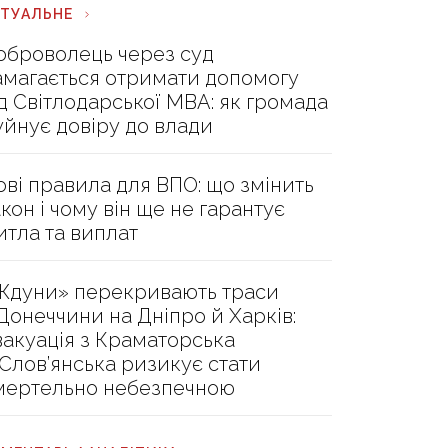
КТУАЛЬНЕ
оброволець через суд
амагається отримати допомогу
ід Світлодарської МВА: як громада
уйнує довіру до влади
ові правила для ВПО: що змінить
акон і чому він ще не гарантує
итла та виплат
Ждуни» перекривають траси
 Донеччини на Дніпро й Харків:
вакуація з Краматорська
 Слов’янська ризикує стати
мертельно небезпечною