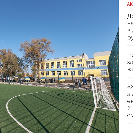
А
Д
н
в
р
Н
з
ж
«
з
е
й
с