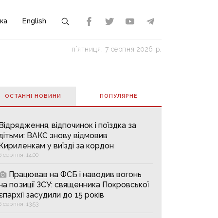
ка
English
пʼятниця, 7 серпня 2026 р.
ОСТАННІ НОВИНИ
ПОПУЛЯРНE
Відрядження, відпочинок і поїздка за
дітьми: ВАКС знову відмовив
Кириленкам у виїзді за кордон
6 серпня, 14:00
Працював на ФСБ і наводив вогонь
на позиції ЗСУ: священника Покровської
єпархії засудили до 15 років
6 серпня, 13:53