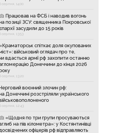
6 серпня, 14:00
Працював на ФСБ і наводив вогонь
на позиції ЗСУ: священника Покровської
єпархії засудили до 15 років
6 серпня, 13:53
«Краматорськ спіткає доля окупованих
міст»: військовий оглядач про те,
чи вдасться армії рф захопити останню
агломерацію Донеччини до кінця 2026
року
6 серпня, 13:20
Черговий воєнний злочин рф:
на Донеччині розстріляли українського
військовополоненого
6 серпня, 12:43
«Щодня по три групи просуваються
вглиб на пів кілометра»: у Костянтинівці
досвідчених офіцерів рф відправляють