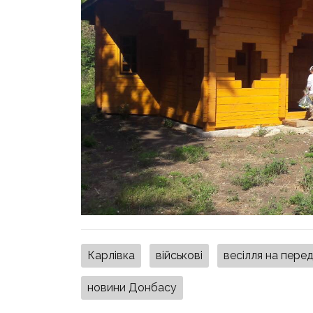
Карлівка
військові
весілля на пере
новини Донбасу