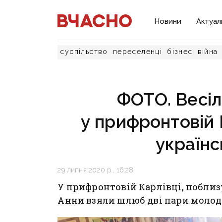
Новини
Актуал
суспільство
переселенці
бізнес
війна
ФОТО. Весіл
у прифронтовій 
українс
29 липня 2020 р., 16:28
У прифронтовій Карлівці, поблиз
Анни взяли шлюб дві пари молод