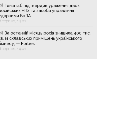
Генштаб підтвердив ураження двох
російських НПЗ та засоби управління
ударними БпЛА.
6 серпня, 14:01
За останній місяць росія знищила 400 тис.
кв. м складських приміщень українського
бізнесу, — Forbes
6 серпня, 14:01