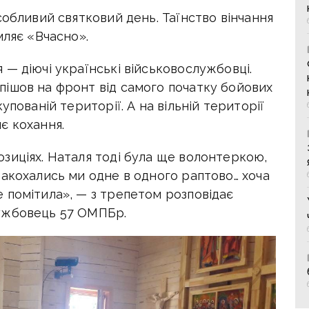
собливий святковий день. Таїнство вінчання
мляє «Вчасно».
— діючі українські військовослужбовці.
ішов на фронт від самого початку бойових
упованій території. А на вільній території
є кохання.
зиціях. Наталя тоді була ще волонтеркою,
Закохались ми одне в одного раптово… хоча
 помітила», — з трепетом розповідає
ужбовець 57 ОМПБр.