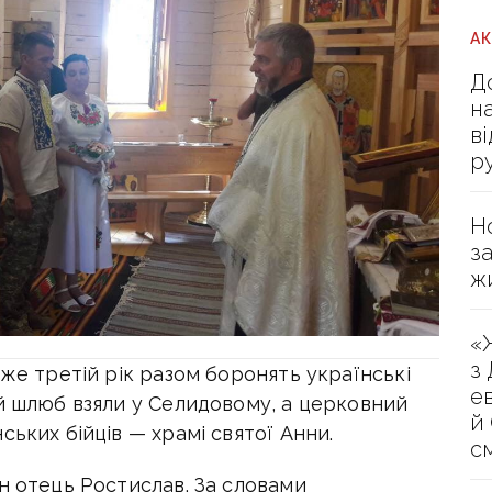
А
Д
н
в
р
Н
з
ж
«
з
вже третій рік разом боронять українські
е
ий шлюб взяли у Селидовому, а церковний
й
ських бійців — храмі святої Анни.
с
н отець Ростислав. За словами