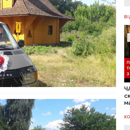
В
Ч
с
м
К