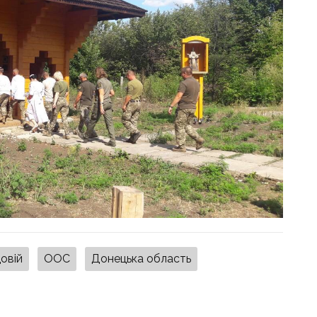
довій
ООС
Донецька область