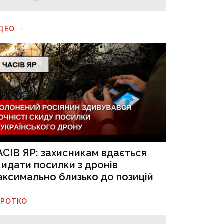
ІДЕО
АСІВ ЯР: захисникам вдається
кидати посилки з дронів
аксимально близько до позицій
ОРОТКО