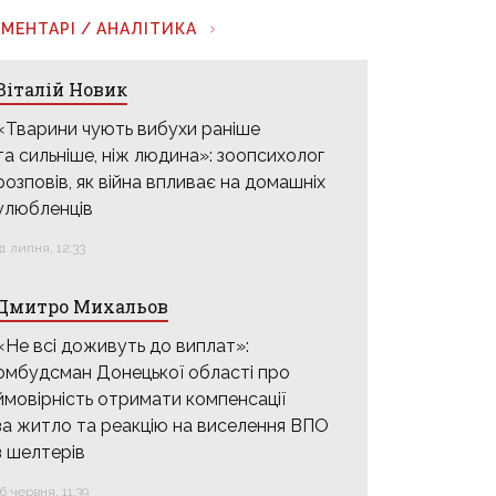
МЕНТАРІ / АНАЛІТИКА
Віталій Новик
«Тварини чують вибухи раніше
та сильніше, ніж людина»: зоопсихолог
розповів, як війна впливає на домашніх
улюбленців
31 липня, 12:33
Дмитро Михальов
«Не всі доживуть до виплат»:
омбудсман Донецької області про
ймовірність отримати компенсації
за житло та реакцію на виселення ВПО
з шелтерів
16 червня, 11:39