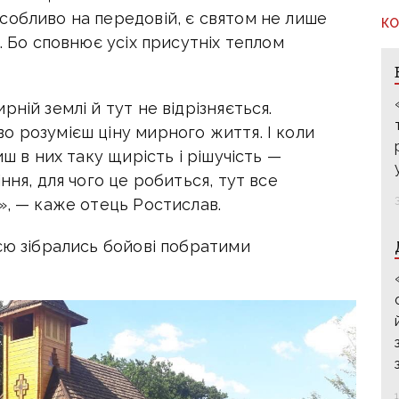
собливо на передовій, є святом не лише
КО
. Бо сповнює усіх присутніх теплом
ній землі й тут не відрізняється.
о розумієш ціну мирного життя. І коли
иш в них таку щирість і рішучість —
ння, для чого це робиться, тут все
», — каже отець Ростислав.
єю зібрались бойові побратими