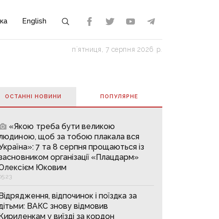
ка
English
пʼятниця, 7 серпня 2026 р.
ОСТАННІ НОВИНИ
ПОПУЛЯРНE
«Якою треба бути великою
людиною, щоб за тобою плакала вся
Україна»: 7 та 8 серпня прощаються із
засновником організації «Плацдарм»
Олексієм Юковим
05:23
Відрядження, відпочинок і поїздка за
дітьми: ВАКС знову відмовив
Кириленкам у виїзді за кордон