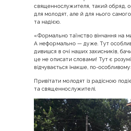
священнослужителя, такий обряд, о
для молодят, але й для нього самого
та надією.
«Формально таїнство вінчання на мир
А неформально — дуже. Тут особлив
дивишся в очі наших захисників, бач
це не описати словами! Тут є розумі
відчувається інакше, по-особливому
Привітати молодят із радісною поді
та священнослужителі.