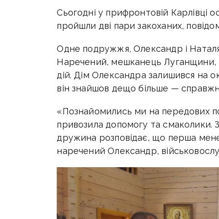
Сьогодні у прифронтовій Карлівці о
пройшли дві пари закоханих, повідо
Одне подружжя, Олександр і Наталя 
Наречений, мешканець Луганщини, п
дій. Дім Олександра залишився на ок
він знайшов дещо більше — справжн
«Познайомились ми на передових по
привозила допомогу та смаколики. 
дружина розповідає, що перша мене
наречений Олександр, військовосл