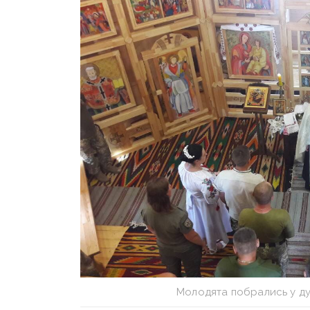
Молодята побрались у ду