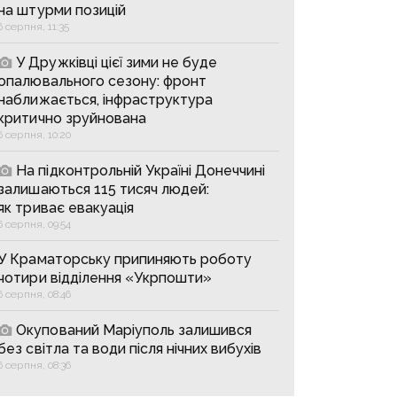
на штурми позицій
6 серпня, 11:35
У Дружківці цієї зими не буде
опалювального сезону: фронт
наближається, інфраструктура
критично зруйнована
6 серпня, 10:20
На підконтрольній Україні Донеччині
залишаються 115 тисяч людей:
як триває евакуація
6 серпня, 09:54
У Краматорську припиняють роботу
чотири відділення «Укрпошти»
6 серпня, 08:46
Окупований Маріуполь залишився
без світла та води після нічних вибухів
6 серпня, 08:36