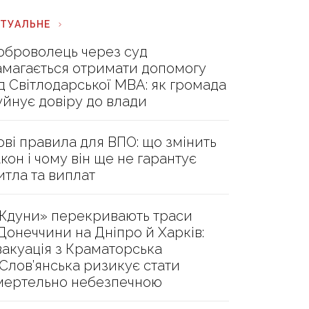
КТУАЛЬНЕ
оброволець через суд
амагається отримати допомогу
ід Світлодарської МВА: як громада
уйнує довіру до влади
ові правила для ВПО: що змінить
акон і чому він ще не гарантує
итла та виплат
Ждуни» перекривають траси
 Донеччини на Дніпро й Харків:
вакуація з Краматорська
 Слов’янська ризикує стати
мертельно небезпечною