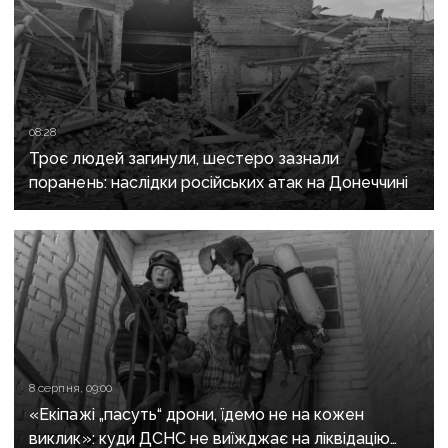
08:28
Троє людей загинули, шестеро зазнали
поранень: наслідки російських атак на Донеччині
8 серпня, 09:00
«Екіпажі „пасуть“ дрони, їдемо не на кожен
виклик»: куди ДСНС не виїжджає на ліквідацію