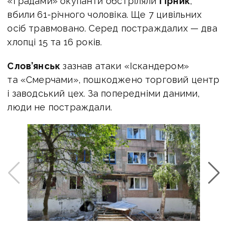
«Градами» окупанти обстріляли
Гірник
,
вбили 61-річного чоловіка. Ще 7 цивільних
осіб травмовано. Серед постраждалих — два
хлопці 15 та 16 років.
Слов’янськ
зазнав атаки «Іскандером»
та «Смерчами», пошкоджено торговий центр
і заводський цех. За попередніми даними,
люди не постраждали.