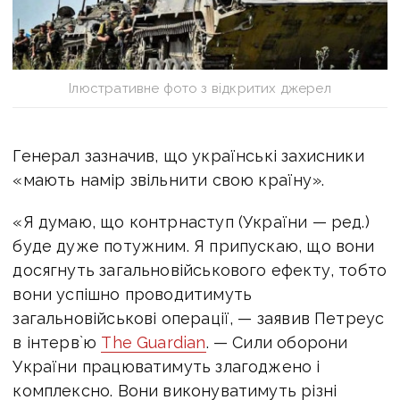
Ілюстративне фото з відкритих джерел
Генерал зазначив, що українські захисники
«мають намір звільнити свою країну».
«Я думаю, що контрнаступ (України — ред.)
буде дуже потужним. Я припускаю, що вони
досягнуть загальновійськового ефекту, тобто
вони успішно проводитимуть
загальновійськові операції, — з
аявив Петреус
в інтерв`ю
The Guardian
. —
Сили оборони
України працюватимуть злагоджено і
комплексно. Вони виконуватимуть різні