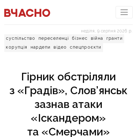
неділя, 9 серпня 2026 р.
суспільство
переселенці
бізнес
війна
гранти
корупція
нардепи
відео
спецпроєкти
Гірник обстріляли
з «Градів», Слов’янськ
зазнав атаки
«Іскандером»
та «Смерчами»