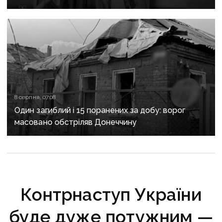
надзвичайних ситуацій у Краматорську
та Слов’янську
8 серпня, 07:08
Один загиблий і 15 поранених за добу: ворог
масовано обстріляв Донеччину
Контрнаступ України
буде дуже потужним —