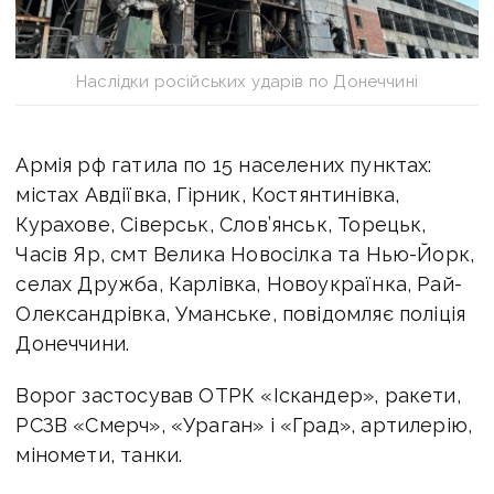
Наслідки російських ударів по Донеччині
Армія рф гатила по 15 населених пунктах:
містах Авдіївка, Гірник, Костянтинівка,
Курахове, Сіверськ, Слов’янськ, Торецьк,
Часів Яр, смт Велика Новосілка та Нью-Йорк,
селах Дружба, Карлівка, Новоукраїнка, Рай-
Олександрівка, Уманське, повідомляє поліція
Донеччини.
Ворог застосував ОТРК «Іскандер», ракети,
РСЗВ «Смерч», «Ураган» і «Град», артилерію,
міномети, танки.