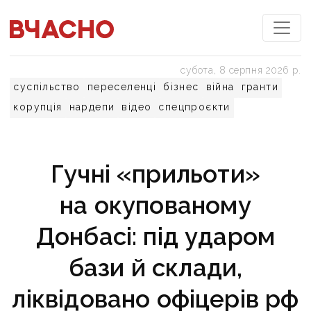
субота, 8 серпня 2026 р.
суспільство
переселенці
бізнес
війна
гранти
корупція
нардепи
відео
спецпроєкти
Гучні «прильоти»
на окупованому
Донбасі: під ударом
бази й склади,
ліквідовано офіцерів рф