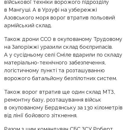
військової техніки ворожого підрозділу
в Мангуші. А в Урзуфі на узбережжі
Азовського моря ворог втратив польовий
армійський склад.
Також дрони ССО в окупованому Трудовому
на Запоріжжі уразили склад боєприпасів.
А у сусідньому селі Сміле вдарили по складу
матеріально-технічного забезпечення,
логістичному пункті та розташуванню
ворожого батальйону безпілотних систем.
Також ворог втратив ще один склад МТЗ,
ремонтну базу, розташування військ
в окупованому Бердянську за 130 кілометрів
від лінії бойового зіткнення.
Разом з цим
командувач СБС ЗСУ Роберт