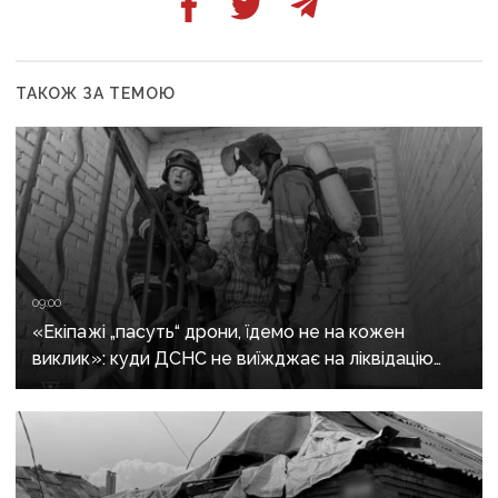
ТАКОЖ ЗА ТЕМОЮ
09:00
«Екіпажі „пасуть“ дрони, їдемо не на кожен
виклик»: куди ДСНС не виїжджає на ліквідацію
надзвичайних ситуацій у Краматорську
та Слов’янську