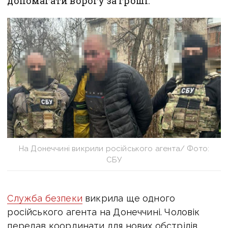
допомагати ворогу за гроші.
На Донеччині викрили російського агента/ Фото:
СБУ
Служба безпеки
викрила ще одного
російського агента на Донеччині. Чоловік
передав координати для нових обстрілів