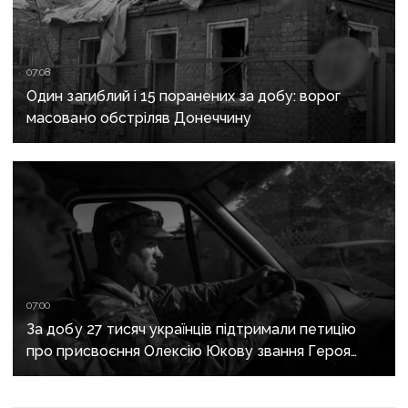
07:08
Один загиблий і 15 поранених за добу: ворог
масовано обстріляв Донеччину
07:00
За добу 27 тисяч українців підтримали петицію
про присвоєння Олексію Юкову звання Героя
України посмертно