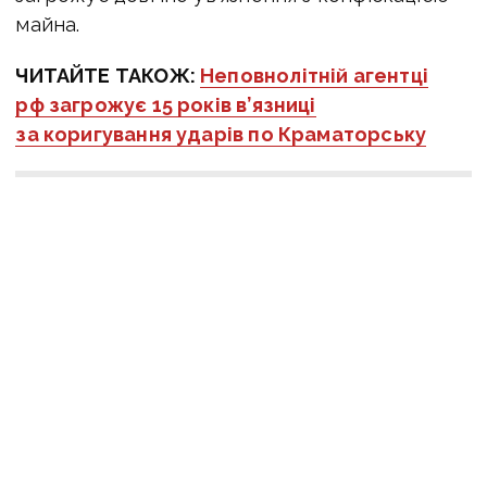
майна.
ЧИТАЙТЕ ТАКОЖ:
Неповнолітній агентці
рф загрожує 15 років в’язниці
за коригування ударів по Краматорську
Оперативну інформацію про події
Донбасу публікуємо у телеграм-
каналі
t.me/vchasnoua
. Приєднуйтеся!
війна
Донецька область
Краматорськ
СБУ
держзрада
обстріли на Донеччині
ПОДІЛИТИСЯ У СОЦМЕРЕЖАХ: