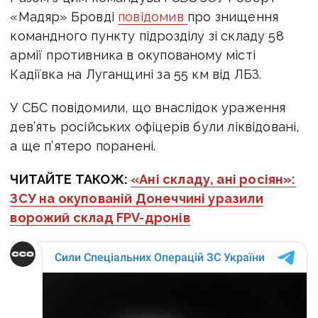
«Мадяр» Бровді
повідомив
про з
нищення
командного пункту підрозділу зі складу 58
армії противника в окупованому місті
Кадіївка на Луганщині за 55 км від ЛБЗ.
У СБС повідомили, що внаслідок ураження
дев’ять російських офіцерів були ліквідовані,
а ще п’ятеро поранені.
ЧИТАЙТЕ ТАКОЖ:
«Ані складу, ані росіян»:
ЗСУ на окупованій Донеччині уразили
ворожий склад FPV-дронів