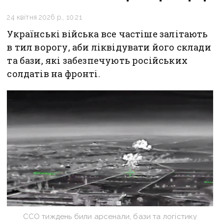
24 квітня 2026 р., 10:21
Українські війська все частіше залітають
в тил ворогу, аби ліквідувати його склади
та бази, які забезпечують російських
солдатів на фронті.
ССО тиждень били арсенали, бази та логістику