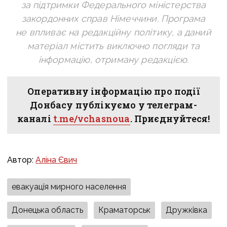
за підтримки Федерального міністерства
закордонних справ Німеччини. Програма
не впливає на редакційну політику, а даний
матеріал містить виключно погляди та
інформацію, отриману редакцією.
Оперативну інформацію про події
Донбасу публікуємо у телеграм-
каналі
t.me/vchasnoua
. Приєднуйтеся!
Автор:
Аліна Євич
евакуація мирного населення
Донецька область
Краматорськ
Дружківка