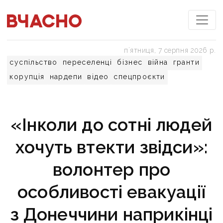
пʼятниця, 7 серпня 2026 р.
суспільство
переселенці
бізнес
війна
гранти
корупція
нардепи
відео
спецпроєкти
«Інколи до сотні людей
хочуть втекти звідси»:
волонтер про
особливості евакуації
з Донеччини наприкінці