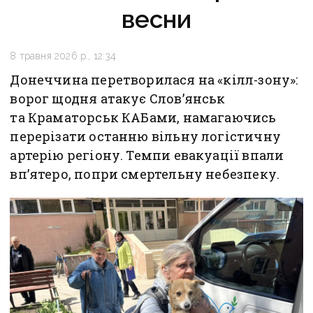
весни
8 травня 2026 р., 12:34
Донеччина перетворилася на «кілл-зону»:
ворог щодня атакує Слов’янськ
та Краматорськ КАБами, намагаючись
перерізати останню вільну логістичну
артерію регіону. Темпи евакуації впали
вп’ятеро, попри смертельну небезпеку.