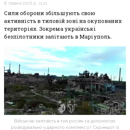
8 травня 2026 р., 11:21
Сили оборони збільшують свою
активність в тиловій зоні на окупованих
територіях. Зокрема українські
безпілотники залітають в Маріуполь.
Військові залітають в тил росіян за допомогою
розвідувально-ударного комплексу/ Скриншот із