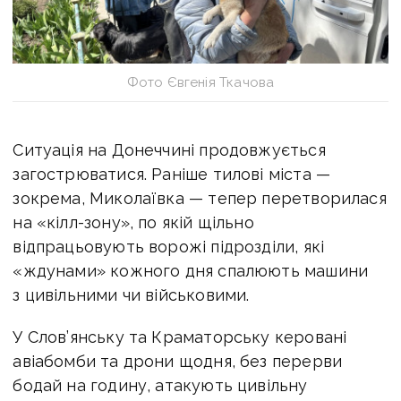
Фото Євгенія Ткачова
Ситуація на Донеччині продовжується
загострюватися. Раніше тилові міста —
зокрема, Миколаївка — тепер перетворилася
на «кілл-зону», по якій щільно
відпрацьовують ворожі підрозділи, які
«ждунами» кожного дня спалюють машини
з цивільними чи військовими.
У Слов’янську та Краматорську керовані
авіабомби та дрони щодня, без перерви
бодай на годину, атакують цивільну