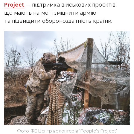
Project
— підтримка військових проєктів,
що мають на меті зміцнити армію
та підвищити обороноздатність країни.
Фото ФБ Центр волонтерів "People's Project"