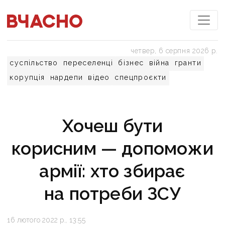
четвер, 6 серпня 2026 р.
суспільство
переселенці
бізнес
війна
гранти
корупція
нардепи
відео
спецпроєкти
Хочеш бути
корисним — допоможи
армії: хто збирає
на потреби ЗСУ
16 лютого 2022 р., 13:55