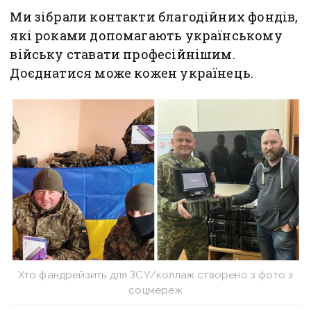
Ми зібрали контакти благодійних фондів,
які роками допомагають українському
війську ставати професійнішим.
Доєднатися може кожен українець.
Хто фандрейзить для ЗСУ/коллаж створено з фото з
соцмереж