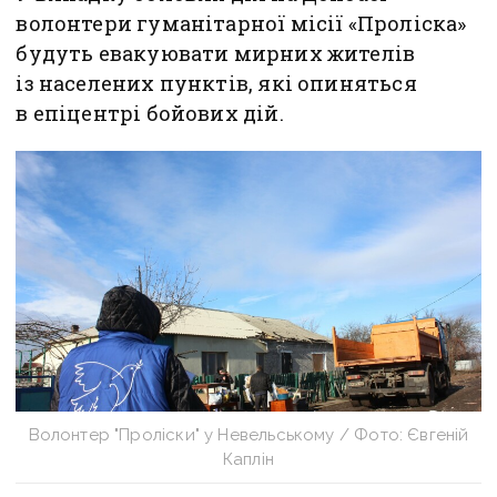
волонтери гуманітарної місії «Проліска»
будуть евакуювати мирних жителів
із населених пунктів, які опиняться
в епіцентрі бойових дій.
Волонтер "Проліски" у Невельському / Фото: Євгеній
Каплін