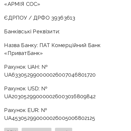
«АРМІЯ СОС»
ЄДРПОУ / ДРФО 39363613
Банківські Реквізити:
Назва Банку: ПАТ Комерційний Банк
«ПриватБанк»
Рахунок UAH: №
UA633052990000026007046801720
Рахунок USD: №
UA203052990000026003016809842
Рахунок EUR: №
UA453052990000026005006802125