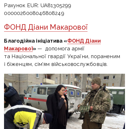
Рахунок EUR: UA81305299
0000026008046808249
ФОНД Діани Макарової
Благодійна ініціатива «
ФОНД Діани
Макарової
»
— допомога армії
та Національної гвардії України, пораненим
і біженцям, сім'ям військовослужбовців.