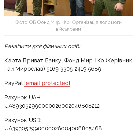
Фото ФБ Фонд Мир і Ко. Організація допомоги
військовим
Реквізити для фізичних осіб:
Карта Приват Банку, Фонд Мир і Ко (Керівник
Гай Мирослав) 5169 3305 2419 5689
PayPal
[email protected]
Рахунок UAH:
UA893052990000026002046808212
Рахунок USD:
UA393052990000026004006805468