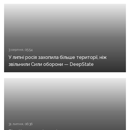
3 серпня, 05:54
У липні росія захопила більше території, ніж
звільнили Сили оборони — DeepState
31 липня, 06:36