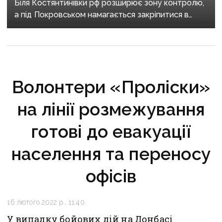
Біля Костянтинівки рф розширює зону контролю,
а під Покровськом намагається закріпитися в
Білицькому
Волонтери «Проліски»
на лінії розмежування
готові до евакуації
населення та переносу
офісів
16 лютого 2022 р., 11:40
У випадку бойових дій на Донбасі