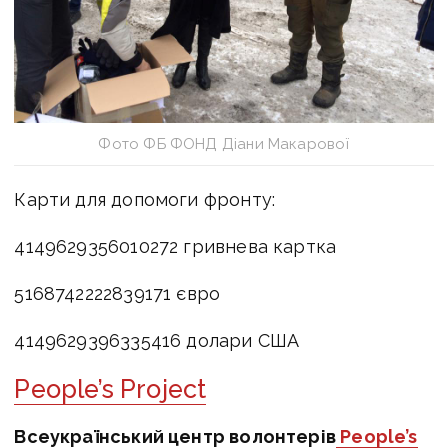
Фото ФБ ФОНД Діани Макарової
Карти для допомоги фронту:
4149629356010272 гривнева картка
5168742222839171 євро
4149629396335416 долари США
People’s Project
Всеукраїнський центр волонтерів
People’s