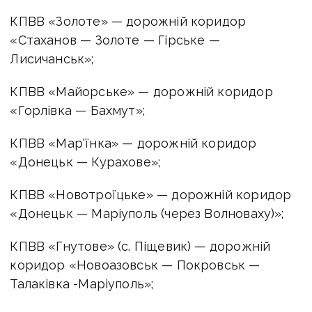
КПВВ «Золоте» — дорожній коридор
«Стаханов — Золоте — Гірське —
Лисичанськ»;
КПВВ «Майорське» — дорожній коридор
«Горлівка — Бахмут»;
КПВВ «Мар'їнка» — дорожній коридор
«Донецьк — Курахове»;
КПВВ «Новотроїцьке» — дорожній коридор
«Донецьк — Маріуполь (через Волноваху)»;
КПВВ «Гнутове» (с. Піщевик) — дорожній
коридор «Новоазовськ — Покровськ —
Талаківка -Маріуполь»;