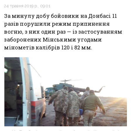
24 травня 2019 р., 09:01
За минулу добу бойовики на Донбасі 11
разів порушили режим припинення
вогню, з них один раз — із застосуванням
заборонених Мінськими угодами
мінометів калібрів 120 і 82 мм.