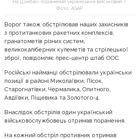
На Донбасі поранений український військовий /
Фото: ASAP
Ворог також обстрілював наших захисників
з протитанкових ракетних комплексів,
гранатометів різних систем,
великокаліберних кулеметів та стрілецької
зброї, повідомляє прес-центр штаб ООС.
Російські найманці обстрілювали українськи
позиції в районі Миколаївки, Пісок,
Старогнатівки, Чермалика, Опитного,
Авдіївки, Піщевика та Золотого-4.
Внаслідок обстрілів один український
військовослужбовець отримав поранення.
На кожний обстріл противник отримав