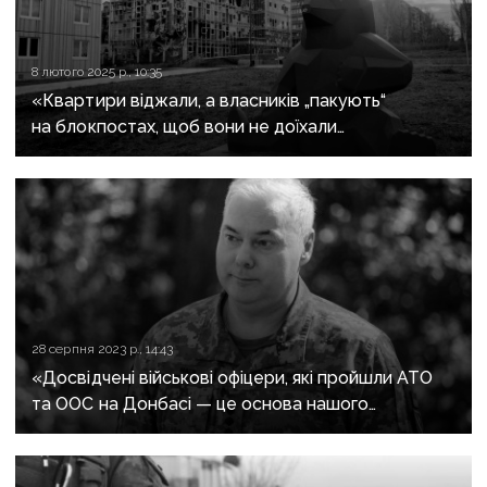
8 лютого 2025 р., 10:35
«Квартири віджали, а власників „пакують“
на блокпостах, щоб вони не доїхали
з документами додому»: маріупольці обурені
схематозом росіян
28 серпня 2023 р., 14:43
«Досвідчені військові офіцери, які пройшли АТО
та ООС на Донбасі — це основа нашого
війська», — командувач ОС ЗСУ Наєв