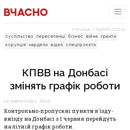
пʼятниця, 7 серпня 2026 р.
суспільство
переселенці
бізнес
війна
гранти
корупція
нардепи
відео
спецпроєкти
КПВВ на Донбасі
змінять графік роботи
24 травня 2019 р., 09:45
Контрольно-пропускні пункти в'їзду-
виїзду на Донбасі з 1 червня перейдуть
на літній графік роботи.