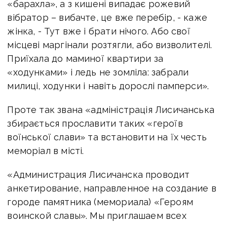
«барахла», а з кишені випадає рожевий
вібратор – вибачте, це вже перебір, - каже
жінка, - Тут вже і брати нічого. Або свої
місцеві маргінали розтягли, або визволителі.
Приїхала до маминої квартири за
«ходунками» і ледь не зомліла: забрали
милиці, ходунки і навіть дорослі памперси».
Проте так звана «адміністрація Лисичанська
збирається прославити таких «героїв
воїнської слави» та встановити на їх честь
меморіал в місті.
«Администрация Лисичанска проводит
анкетирование, направленное на создание в
городе памятника (мемориала) «Героям
воинской славы». Мы приглашаем всех