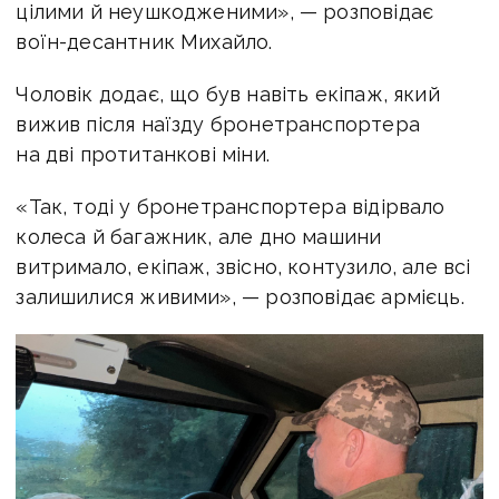
«Для перевезення особового складу
це найкращий варіант, кондиціонер влітку,
обігрів взимку, велика місткість, але, на мою
думку, для ведення масштабних бойових дій
все-таки потрібно щось на кшталт БТР-4», —
додає військовий.
«Буквально 2 тижні тому за 15 метрів від нас
прилетів снаряд від «Града». Корпус машини
лишився непробитим, постраждало лише
колесо. Я і навідник машини залишилися
цілими й неушкодженими», — розповідає
воїн-десантник Михайло.
Чоловік додає, що був навіть екіпаж, який
вижив після наїзду бронетранспортера
на дві протитанкові міни.