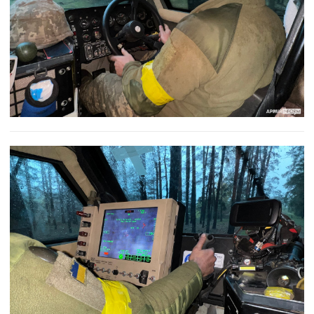
«Так, тоді у бронетранспортера відірвало
колеса й багажник, але дно машини
витримало, екіпаж, звісно, контузило, але всі
залишилися живими», — розповідає армієць.