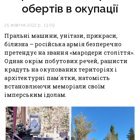
обертів в окупації
25 жовтня 2022 р., 13:09
Пральні машини, унітази, прикраси,
білизна – російська армія безперечно
претендує на звання «мародери століття».
Однак окрім побутових речей, рашисти
крадуть на окупованих територіях і
архітектурні пам`ятки, натомість
встановлюючи меморіали своїм
імперським ідолам.