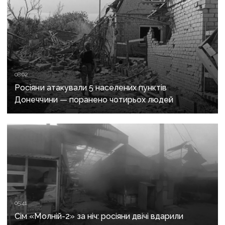
08:02
Росіяни атакували 5 населених пунктів
Донеччини — поранено чотирьох людей
05:41
Сім «Молній-2» за ніч: росіяни двічі вдарили