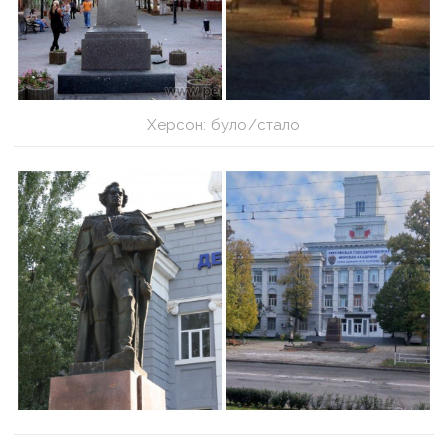
Херсон: було/стало