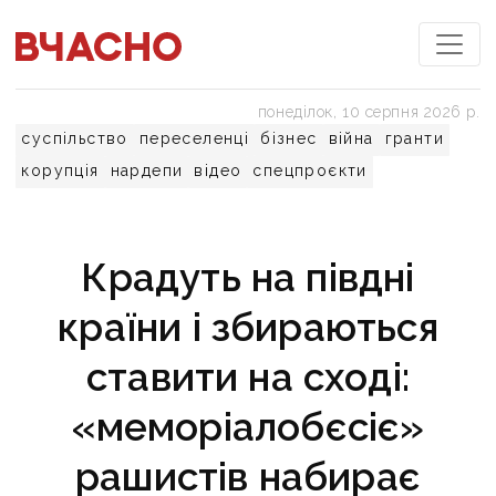
понеділок, 10 серпня 2026 р.
суспільство
переселенці
бізнес
війна
гранти
корупція
нардепи
відео
спецпроєкти
Крадуть на півдні
країни і збираються
ставити на сході:
«меморіалобєсіє»
рашистів набирає