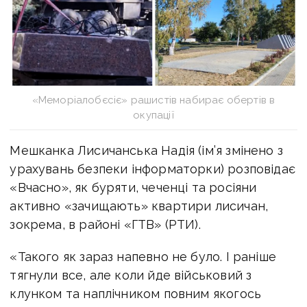
«Меморіалобєсіє» рашистів набирає обертів в
окупації
Мешканка Лисичанська Надія (ім’я змінено з
урахувань безпеки інформаторки) розповідає
«Вчасно», як буряти, чеченці та росіяни
активно «зачищають» квартири лисичан,
зокрема, в районі «ГТВ» (РТИ).
«Такого як зараз напевно не було. І раніше
тягнули все, але коли йде військовий з
клунком та наплічником повним якогось