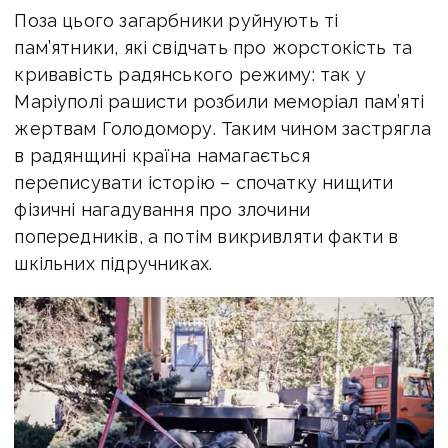
Поза цього загарбники руйнують ті
пам’ятники, які свідчать про жорстокість та
кривавість радянського режиму: так у
Маріуполі рашисти розбили меморіал пам’яті
жертвам Голодомору. Таким чином застрягла
в радянщині країна намагається
переписувати історію – спочатку нищити
фізичні нагадування про злочини
попередників, а потім викривляти факти в
шкільних підручниках.