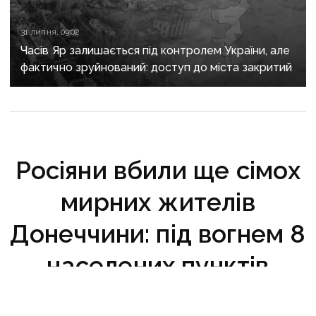
3 серпня, 05:54
У липні росія захопила більше території, ніж
звільнили Сили оборони — DeepState
31 липня, 09:02
Часів Яр залишається під контролем України, але
фактично зруйнований: доступ до міста закритий