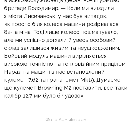
військовослужбовець десантно-штурмової
бригади Володимир. — Коли ми виїздили
з міста Лисичанськ, у нас був випадок,
як просто біля колеса машини розірвалася
82-га міна. Тоді лише колесо пошматувало,
але ми успішно доїхали й увесь особовий
склад залишився живим та неушкодженим.
Бойовий модуль машини вирізняється
високою точністю та тепловізійним прицілом.
Наразі на машині в нас встановлений
кулемет 7,62 та гранатомет Mk19. Думаємо
ще кулемет Browning M2 поставити, все-таки
калібр 12,7 мм було б чудово».