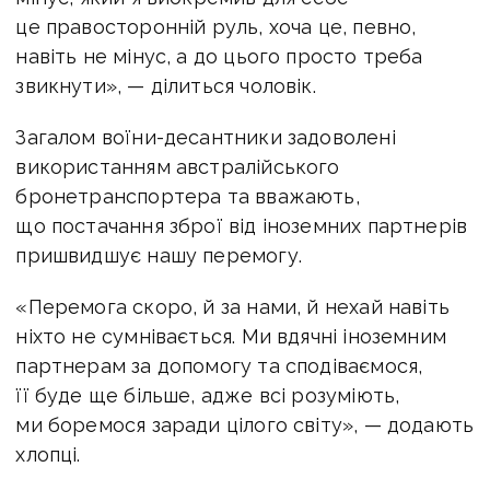
у машині для себе виокремлює лише
правосторонній руль, незвичний для нашої
місцевості.
«Взагалі, бронетранспортер зарекомендував
себе дуже добре. Витримав два постріли
з РПГ, екіпаж уцілів. Я вважаю, що нам дуже
пощастило з машиною, адже вона входить
у десятку найкращих бронемашин світу
й здатна витримати до 8 кг тротилу. Єдиний
мінус, який я виокремив для себе —
це правосторонній руль, хоча це, певно,
навіть не мінус, а до цього просто треба
звикнути», — ділиться чоловік.
Загалом воїни-десантники задоволені
використанням австралійського