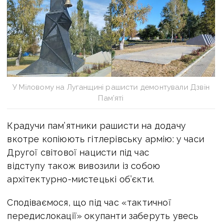
У Міловому на Луганщині рашисти демонтували Дзвін
Пам’яті
Крадучи пам’ятники рашисти на додачу
вкотре копіюють гітлерівську армію: у часи
Другої світової нацисти під час
відступу також вивозили із собою
архітектурно-мистецькі об’єкти.
Сподіваємося, що під час «тактичної
передислокації» окупанти заберуть увесь