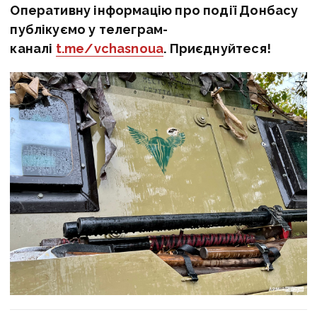
бронетранспортера та вважають,
що постачання зброї від іноземних партнерів
пришвидшує нашу перемогу.
«Перемога скоро, й за нами, й нехай навіть
ніхто не сумнівається. Ми вдячні іноземним
партнерам за допомогу та сподіваємося,
її буде ще більше, адже всі розуміють,
ми боремося заради цілого світу», — додають
хлопці.
Оперативну інформацію про події Донбасу
публікуємо у телеграм-
каналі
t.me/vchasnoua
. Приєднуйтеся!