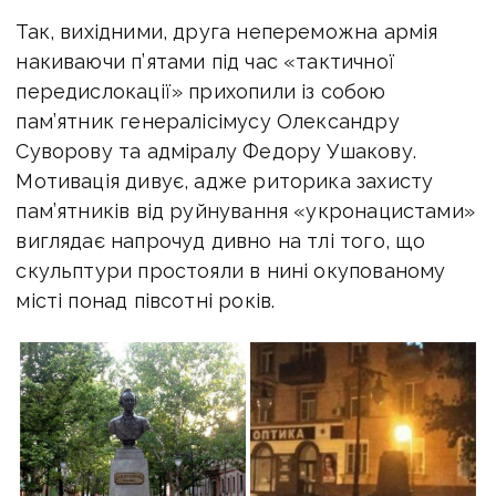
Так, вихідними, друга непереможна армія
накиваючи п’ятами під час «тактичної
передислокації» прихопили із собою
пам’ятник генералісімусу Олександру
Суворову та адміралу Федору Ушакову.
Мотивація дивує, адже риторика захисту
пам’ятників від руйнування «укронацистами»
виглядає напрочуд дивно на тлі того, що
скульптури простояли в нині окупованому
місті понад півсотні років.