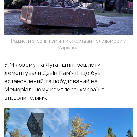
Рашисти знесли пам`ятник жертвам Голодомору у
Маріуполі
У Міловому на Луганщині рашисти
демонтували Дзвін Пам’яті, що був
встановлений та побудований на
Меморіальному комплексі «Україна –
визволителям».