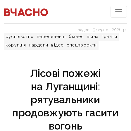
неділя, 9 серпня 2026 р.
суспільство
переселенці
бізнес
війна
гранти
корупція
нардепи
відео
спецпроєкти
Лісові пожежі
на Луганщині:
рятувальники
продовжують гасити
вогонь