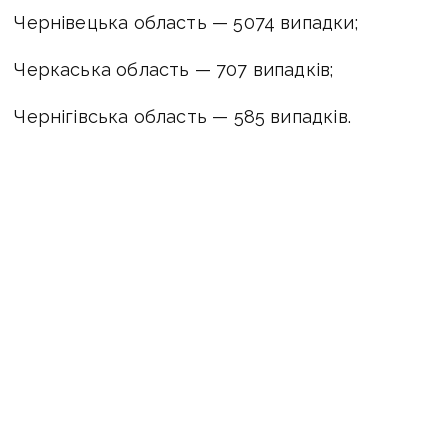
Чернівецька область — 5074 випадки;
Черкаська область — 707 випадків;
Чернігівська область — 585 випадків.
Дані з тимчасово окупованих територій АР
Крим, Донецької, Луганської областей
та міста Севастополя відсутні.
COVID-19
коронавірус
карантин
пандемія
новини Донбасу
МОЗ
ПОДІЛИТИСЯ У СОЦМЕРЕЖАХ: