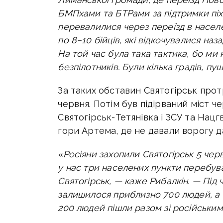
БМПхами та БТРами за підтримки піх
перевалилися через переїзд в насел
по 8−10 бійців, які відкочувалися наз
На той час була така тактика, бо ми 
безпілотників. Були кілька градів, пуш
За таких обставин Святогірськ протр
червня. Потім був підірваний міст ч
Святогірськ-Тетянівка і ЗСУ та Нацг
гори Артема, де не давали ворогу д
«Росіяни захопили Святогірськ 5 черв
у нас три населених пункти перебувал
Святогірськ, — каже Рибалкін. —
Під 
залишилося приблизно 700 людей, а п
200 людей пішли разом зі російськи