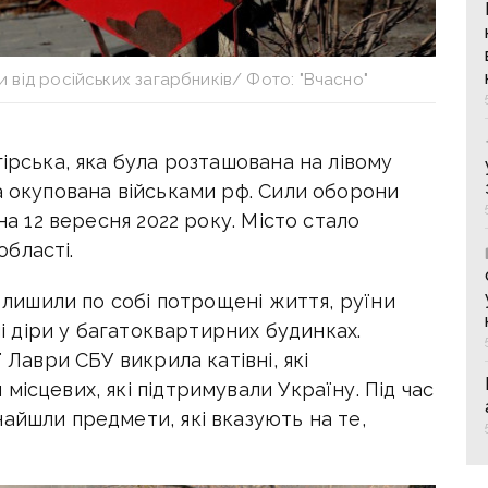
и від російських загарбників/ Фото: "Вчасно"
гірська, яка була розташована на лівому
а окупована військами рф. Сили оборони
на 12 вересня 2022 року. Місто стало
бласті.
и лишили по собі
потрощені життя, руїни
ні діри у багатоквартирних будинках.
 Лаври СБУ викрила катівні, які
місцевих, які підтримували Україну. Під час
айшли предмети, які вказують на те,