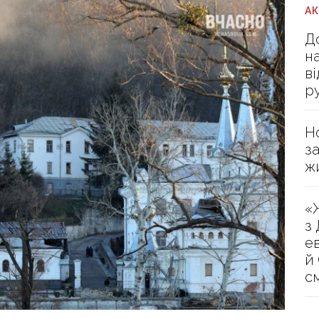
А
Д
н
в
р
Н
з
ж
«
з
е
й
с