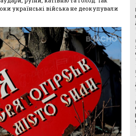
аудари, руїни, катівню та голод. Так
поки українські війська не деокупували