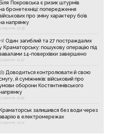
Біля Покровська є ризик штурмів
на бронетехніці: попередження
військових про зміну характеру боїв
на напрямку
5 серпня, 12:36
Один загиблий та 27 постраждалих
у Краматорську: пошукову операцію під
завалами 14-поверхівки завершено
5 серпня, 11:47
Доводиться контролювати й свою
смугу, й суміжників: військовий про
умови оборони Костянтинівського
напрямку
5 серпня, 11:05
Краматорськ залишився без води через
аварію в електромережах
5 серпня, 10:12