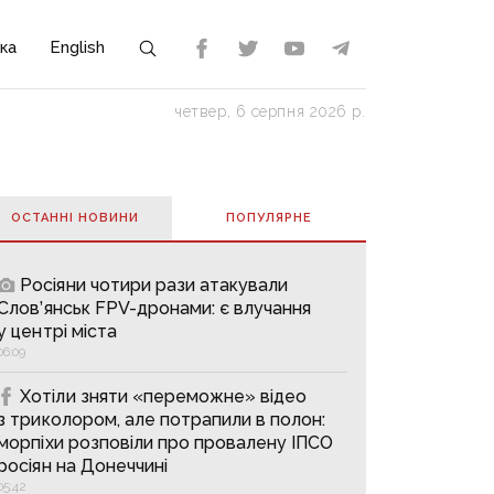
ка
English
четвер, 6 серпня 2026 р.
ОСТАННІ НОВИНИ
ПОПУЛЯРНE
Росіяни чотири рази атакували
Слов’янськ FPV-дронами: є влучання
у центрі міста
06:09
Хотіли зняти «переможне» відео
з триколором, але потрапили в полон:
морпіхи розповіли про провалену ІПСО
росіян на Донеччині
05:42