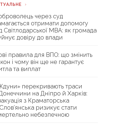
КТУАЛЬНЕ
оброволець через суд
амагається отримати допомогу
ід Світлодарської МВА: як громада
уйнує довіру до влади
ові правила для ВПО: що змінить
акон і чому він ще не гарантує
итла та виплат
Ждуни» перекривають траси
 Донеччини на Дніпро й Харків:
вакуація з Краматорська
 Слов’янська ризикує стати
мертельно небезпечною