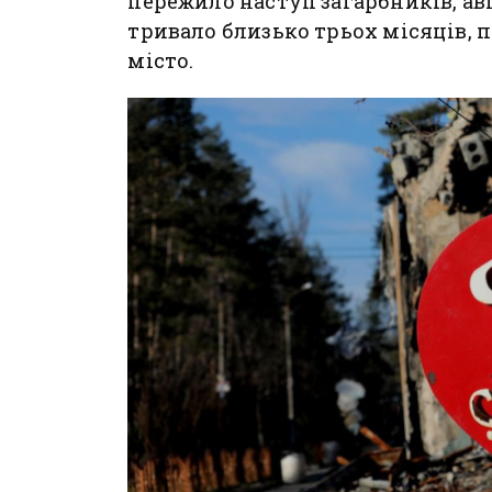
пережило наступ загарбників, аві
тривало близько трьох місяців, 
місто.