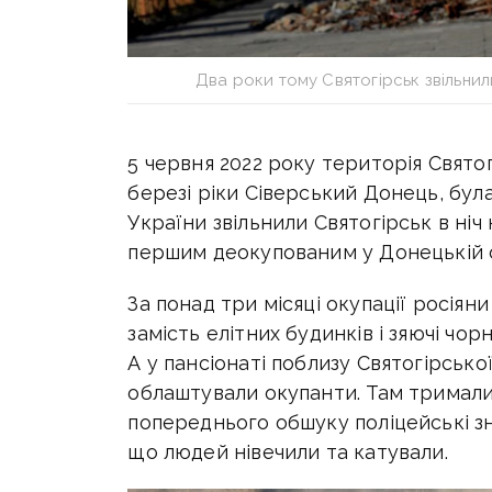
Два роки тому Святогірськ звільнил
5 червня 2022 року територія Свято
березі ріки Сіверський Донець, бул
України звільнили Святогірськ в ніч 
першим деокупованим у Донецькій о
За понад три місяці окупації росіян
замість елітних будинків і зяючі чор
А у пансіонаті поблизу Святогірської
облаштували окупанти. Там тримали 
попереднього обшуку поліцейські зн
що людей нівечили та катували.