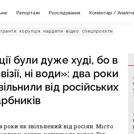
ьне
Репортажі
Розслідування
Коментарі / Аналіти
гранти
корупція
нардепи
відео
спецпроєкти
ії були дуже худі, бо в
візії, ні води»: два роки
вільнили від російських
арбників
 роки як звільнений від росіян. Місто