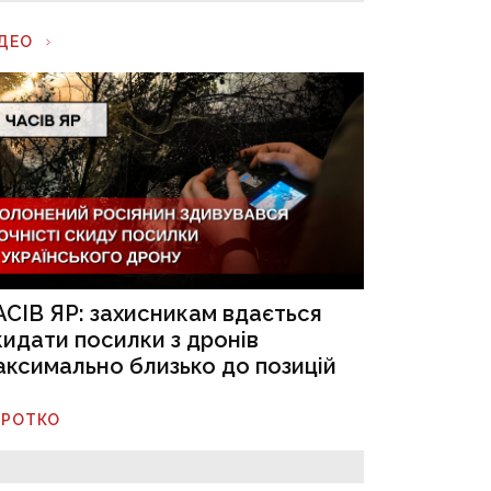
ІДЕО
АСІВ ЯР: захисникам вдається
кидати посилки з дронів
аксимально близько до позицій
ОРОТКО