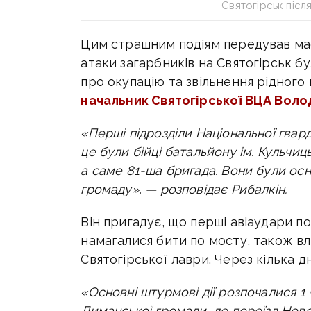
Святогірськ післ
Цим страшним подіям передував мас
атаки загарбників на Святогірськ бу
про окупацію та звільнення рідного 
начальник Святогірської ВЦА Воло
«Перші підрозділи Національної гварді
це були бійці батальйону ім. Кульчи
а саме 81-ша бригада. Вони були осн
громаду», — розповідає Рибалкін.
Він пригадує, що перші авіаудари по
намагалися бити по мосту, також в
Святогірської лаври
. Через кілька д
«Основні штурмові дії розпочалися 1 
Лиманської громади, де переїзд Нов