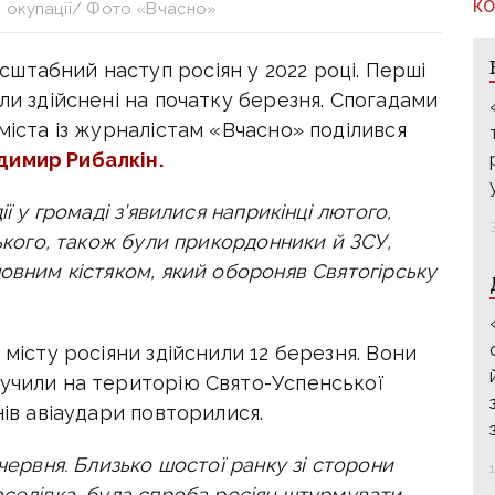
КО
я окупації/ Фото «Вчасно»
штабний наступ росіян у 2022 році. Перші
ли здійснені на початку березня. Спогадами
міста із журналістам «Вчасно» поділився
димир Рибалкін.
ї у громаді з’явилися наприкінці лютого,
цького, також були прикордонники й ЗСУ,
овним кістяком, який обороняв Святогірську
 місту росіяни здійснили 12 березня. Вони
лучили на територію
Свято-Успенської
нів авіаудари повторилися.
червня. Близько шостої ранку зі сторони
оселівка, була спроба росіян штурмувати