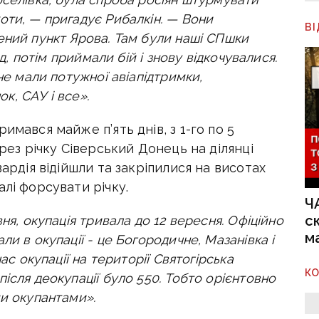
оти, — пригадує Рибалкін. — Вони
В
ений пункт Ярова. Там були наші СПшки
ад, потім приймали бій і знову відкочувалися.
не мали потужної авіапідтримки,
ок, САУ і все».
имався майже п’ять днів, з 1-го по 5
ерез річку Сіверський Донець на ділянці
вардія відійшли та закріпилися на висотах
алі форсувати річку.
Ч
с
ня, окупація тривала до 12 вересня.
Офіційно
м
и в окупації - це Богородичне, Мазанівка і
час окупації на території Святогірська
К
ісля деокупації було 550. Тобто орієнтовно
ми окупантами».