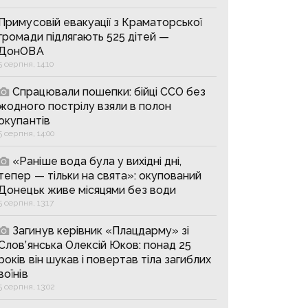
Примусовій евакуації з Краматорської
громади підлягають 525 дітей —
ДонОВА
5 серпня, 14:10
Спрацювали пошепки: бійці ССО без
жодного пострілу взяли в полон
окупантів
5 серпня, 14:00
«Раніше вода була у вихідні дні,
тепер — тільки на свята»: окупований
Донецьк живе місяцями без води
5 серпня, 13:17
Загинув керівник «Плацдарму» зі
Слов’янська Олексій Юков: понад 25
років він шукав і повертав тіла загиблих
воїнів
5 серпня, 13:02