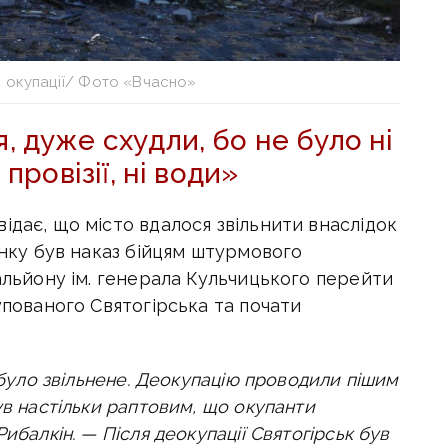
я окупації/ Фото «Вчасно»
, дуже схудли, бо не було ні
 провізії, ні води»
ідає, що місто вдалося звільнити внаслідок
анку був наказ бійцям штурмового
тальйону ім. генерала Кульчицького перейти
упованого Святогірська та почати
о було звільнене. Деокупацію проводили пішим
ув настільки раптовим, що окупанти
ибалкін. — Після деокупації Святогірськ був