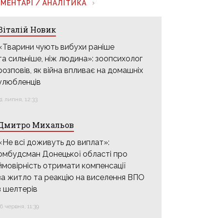
МЕНТАРІ / АНАЛІТИКА
Віталій Новик
«Тварини чують вибухи раніше
та сильніше, ніж людина»: зоопсихолог
розповів, як війна впливає на домашніх
улюбленців
31 липня, 12:33
Дмитро Михальов
«Не всі доживуть до виплат»:
омбудсман Донецької області про
ймовірність отримати компенсації
за житло та реакцію на виселення ВПО
з шелтерів
16 червня, 11:39