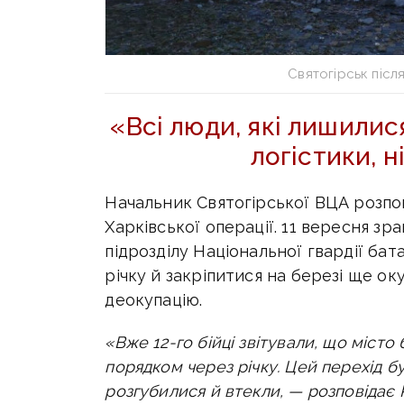
Святогірськ післ
«Всі люди, які лишилися
логістики, ні
Начальник Святогірської ВЦА розпов
Харківської операції. 11 вересня зр
підрозділу Національної гвардії ба
річку й закріпитися на березі ще ок
деокупацію.
«Вже 12-го бійці звітували, що міст
порядком через річку. Цей перехід б
розгубилися й втекли, — розповідає Р