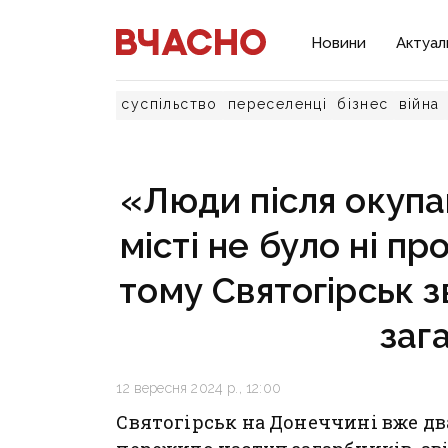
Новини
Актуал
суспільство
переселенці
бізнес
війна
«Люди після окупац
місті не було ні про
тому Святогірськ з
заг
12 вересня 2024 р., 12:00
Святогірськ на Донеччині вже два