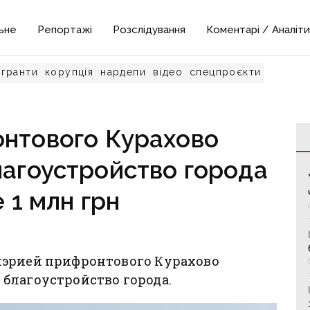
ьне
Репортажі
Розслідування
Коментарі / Аналіти
гранти
корупція
нардепи
відео
спецпроєкти
нтового Курахово
лагоустройство города
 1 млн грн
мэрией прифронтового Курахово
благоустройство города.