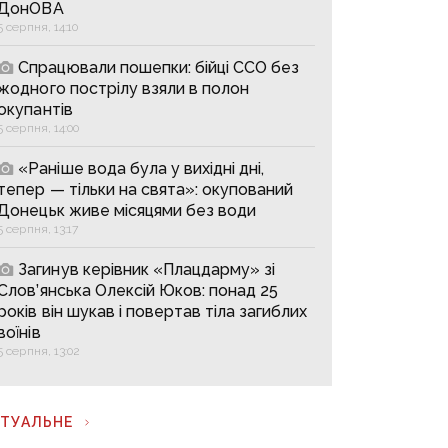
ДонОВА
5 серпня, 14:10
Спрацювали пошепки: бійці ССО без
жодного пострілу взяли в полон
окупантів
5 серпня, 14:00
«Раніше вода була у вихідні дні,
тепер — тільки на свята»: окупований
Донецьк живе місяцями без води
5 серпня, 13:17
Загинув керівник «Плацдарму» зі
Слов’янська Олексій Юков: понад 25
років він шукав і повертав тіла загиблих
воїнів
5 серпня, 13:02
КТУАЛЬНЕ