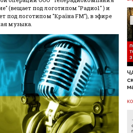
" (вещает под логотипом "Радио1" ) и
т под логотипом "Країна FM"), в эфире
ая музыка.
Ч
с
м
К