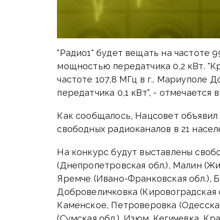
"Радио1" будет вещать на частоте 9
мощностью передатчика 0,2 кВт. "К
частоте 107,8 МГц в г.. Мариуполе
передатчика 0,1 кВт", - отмечается 
Как сообщалось, Нацсовет объявил
свободных радиоканалов в 21 населе
На конкурс будут выставлены свобо
(Днепропетровская обл.), Малин (Жит
Яремче (Ивано-Франковская обл.), Б
Добровеличковка (Кировоградская об
Каменское, Петроверовка (Одесская 
(Сумская обл.), Изюм, Кегичевка, К