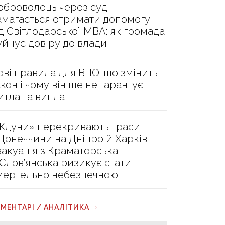
оброволець через суд
амагається отримати допомогу
ід Світлодарської МВА: як громада
уйнує довіру до влади
ові правила для ВПО: що змінить
акон і чому він ще не гарантує
итла та виплат
Ждуни» перекривають траси
 Донеччини на Дніпро й Харків:
вакуація з Краматорська
 Слов’янська ризикує стати
мертельно небезпечною
МЕНТАРІ / АНАЛІТИКА