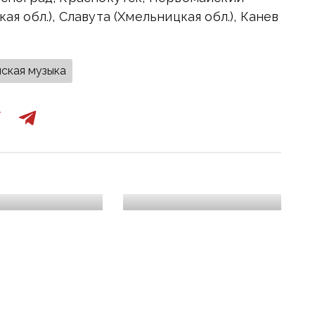
кая обл.), Славута (Хмельницкая обл.), Канев
ская музыка
8:10
18 лютого, 08:50
бій і перший
Одна з найскладніших
 у війні
операцій ЗСУ часів АТО:
сі: 12 років
11 років тому
сійські найманці
закінчилась оборона
Дебальцевого