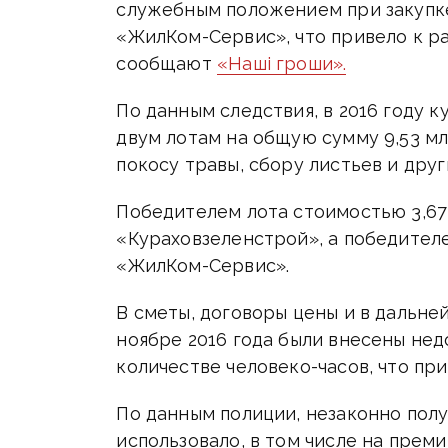
служебным положением при закупке
«ЖилКом-Сервис», что привело к ра
сообщают
«Наші гроши».
По данным следствия, в 2016 году 
двум лотам на общую сумму 9,53 мл
покосу травы, сбору листьев и дру
Победителем лота стоимостью 3,67
«Кураховзеленстрой», а победителе
«ЖилКом-Сервис».
В сметы, договоры цены и в дальне
ноябре 2016 года были внесены не
количестве человеко-часов, что при
По данным полиции, незаконно пол
использовало, в том числе на прем