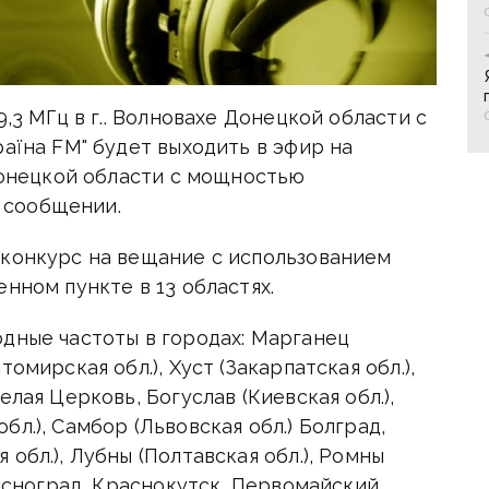
9,3 МГц в г.. Волновахе Донецкой области с
раїна FM" будет выходить в эфир на
 Донецкой области с мощностью
в сообщении.
 конкурс на вещание с использованием
нном пункте в 13 областях.
дные частоты в городах: Марганец
омирская обл.), Хуст (Закарпатская обл.),
елая Церковь, Богуслав (Киевская обл.),
л.), Самбор (Львовская обл.) Болград,
обл.), Лубны (Полтавская обл.), Ромны
расноград, Краснокутск, Первомайский