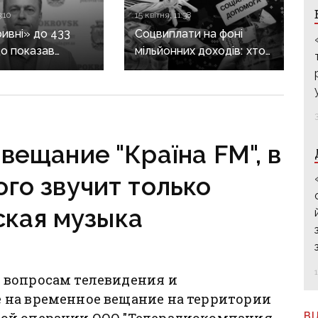
:10
15 квітня, 11:38
ривні» до 433
Соцвиплати на фоні
що показав
мільйонних доходів: хто
вленій декларації
з керівників В А
кровська
Донеччини та їхніх родин
кін
отримав допомогу
у 2025 році
вещание "Країна FM", в
го звучит только
ская музыка
 вопросам телевидения и
 на временное вещание на территории
ой операции ООО "Телерадиокомпания
В