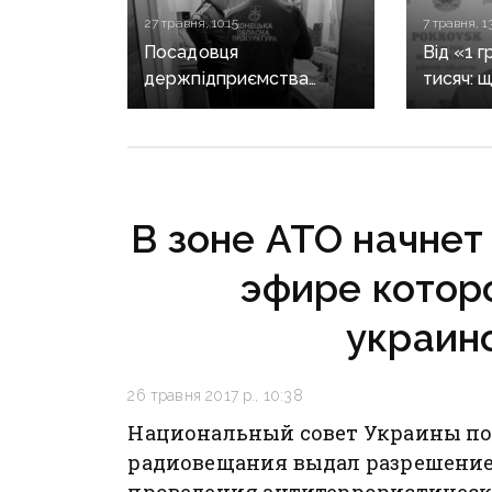
27 травня, 10:15
7 травня, 13
Посадовця
Від «1 г
держпідприємства
тисяч: 
з Мирнограда
у випра
підозрюють у розтраті
мер По
1,7 млн гривень
Требуш
В зоне АТО начнет 
эфире которо
украин
26 травня 2017 р., 10:38
Национальный совет Украины по
радиовещания выдал разрешение
проведения антитеррористическ