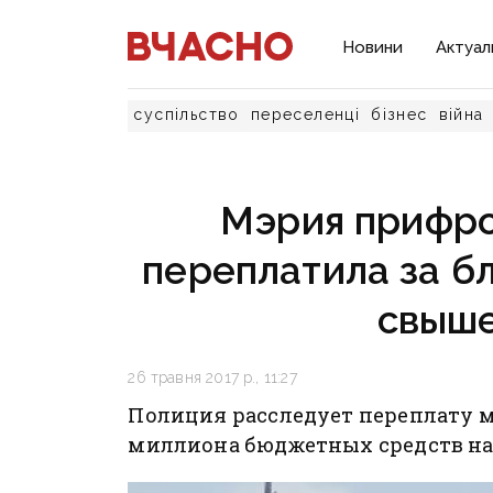
Новини
Актуал
суспільство
переселенці
бізнес
війна
Мэрия прифро
переплатила за б
свыше
26 травня 2017 р., 11:27
Полиция расследует переплату 
миллиона бюджетных средств на 