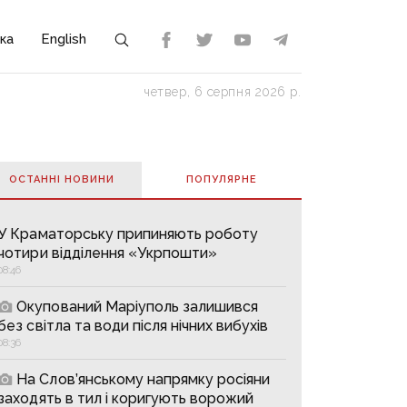
ка
English
четвер, 6 серпня 2026 р.
ОСТАННІ НОВИНИ
ПОПУЛЯРНE
У Краматорську припиняють роботу
чотири відділення «Укрпошти»
08:46
Окупований Маріуполь залишився
без світла та води після нічних вибухів
08:36
На Слов’янському напрямку росіяни
заходять в тил і коригують ворожий