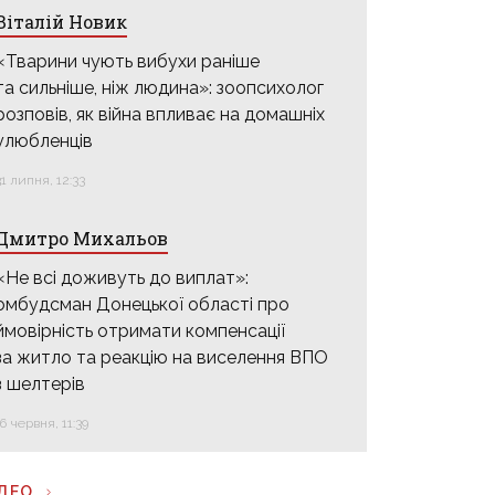
Віталій Новик
«Тварини чують вибухи раніше
та сильніше, ніж людина»: зоопсихолог
розповів, як війна впливає на домашніх
улюбленців
31 липня, 12:33
Дмитро Михальов
«Не всі доживуть до виплат»:
омбудсман Донецької області про
ймовірність отримати компенсації
за житло та реакцію на виселення ВПО
з шелтерів
16 червня, 11:39
ІДЕО