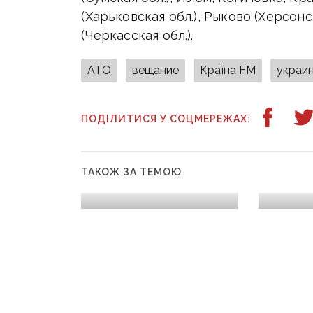
(Харьковская обл.), Рыково (Херсонс
(Черкасская обл.).
АТО
вещание
Країна FM
украин
ПОДІЛИТИСЯ У СОЦМЕРЕЖАХ:
ТАКОЖ ЗА ТЕМОЮ
14 квітня, 08:26
13 квітня, 0
Відстоювання власної
Перший 
свободи: 12 років тому
загиблий
почалась
на Донба
Антитерористична
тому ро
операція на сході
напали