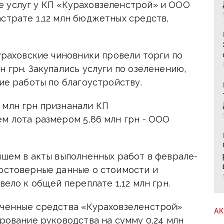
 услуг у КП «Кураховзеленстрой» и ООО
страте 1,12 млн бюджетных средств,
кураховские чиновники провели торги по
н грн. Закупались услуги по озеленению,
гие работы по благоустройству.
 млн грн признанали КП
м лота размером 5,86 млн грн - ООО
йшем в акты выполненных работ в феврале-
достоверные данные о стоимости и
вело к общей переплате 1,12 млн грн.
ученные средства «Кураховзеленстрой»
А
ирование руководства на сумму 0,24 млн