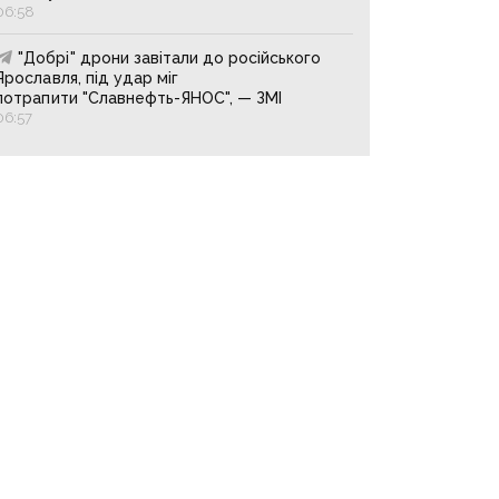
06:58
"Добрі" дрони завітали до російського
Ярославля, під удар міг
потрапити "Славнефть-ЯНОС", — ЗМІ
06:57