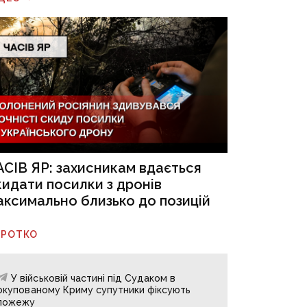
АСІВ ЯР: захисникам вдається
кидати посилки з дронів
аксимально близько до позицій
ОРОТКО
У військовій частині під Судаком в
окупованому Криму супутники фіксують
пожежу