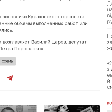
Д
н
в
о чиновники Кураховского горсовета
р
енные объемы выполненных работ или
ялись.
Н
з
а возглавляет Василий Царев, депутат
ж
 Петра Порошенко».
схемы
«
з
е
й
с
КО