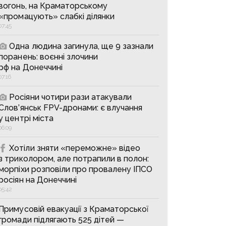
вогонь, на Краматорському
«промацують» слабкі ділянки
07:45
Одна людина загинула, ще 9 зазнали
поранень: воєнні злочини
рф на Донеччині
07:16
Росіяни чотири рази атакували
Слов’янськ FPV-дронами: є влучання
у центрі міста
06:09
Хотіли зняти «переможне» відео
з триколором, але потрапили в полон:
морпіхи розповіли про провалену ІПСО
росіян на Донеччині
05:42
Примусовій евакуації з Краматорської
громади підлягають 525 дітей —