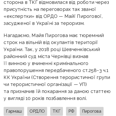
сторона в ТКГ відмовилася від роботи через
присутність на переговорах так званої
«експертки» від ОРДО — Майї Пирогової,
засудженої в Україні за тероризм.
Нагадаємо, Майя Пирогова має тюремний
строк на вільній від окупантів території
України. Так, у 2018 році Шевченківський
районний суд міста Чернівці визнав
її винною у вчиненні кримінального
правопорушення передбаченого ст.258−3 ч.1
КК України (Створення терористичної групи
чи терористичної організації — УП)
та призначив їй покарання за даною статтею
у вигляді 10 років позбавлення волі.
Гармаш
ОРДЛО
ТКГ
РФ
Пирогова