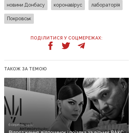
новини Донбасу
коронавірус
лабораторія
Покровськ
ПОДІЛИТИСЯ У СОЦМЕРЕЖАХ:
ТАКОЖ ЗА ТЕМОЮ
6 серпня, 14:00
Відрядження, відпочинок і поїздка за дітьми: ВАКС