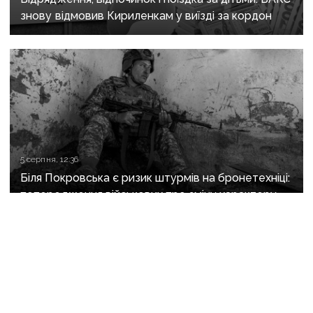
знову відмовив Кириленкам у виїзді за кордон
5 серпня, 12:36
Біля Покровська є ризик штурмів на бронетехніці:
попередження військових про зміну характеру
боїв на напрямку