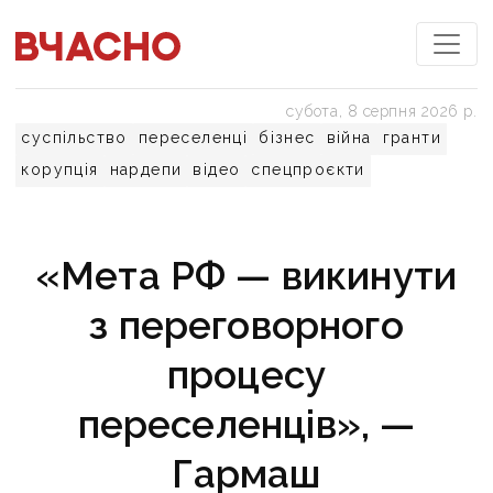
субота, 8 серпня 2026 р.
суспільство
переселенці
бізнес
війна
гранти
корупція
нардепи
відео
спецпроєкти
«Мета РФ — викинути
з переговорного
процесу
переселенців», —
Гармаш