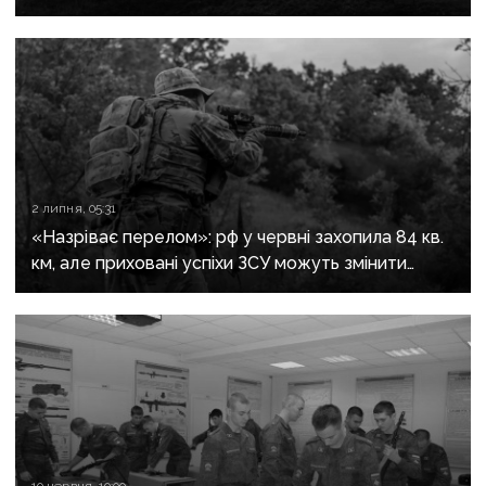
регіон своїми громадянами — ГУР
2 липня, 05:31
«Назріває перелом»: рф у червні захопила 84 кв.
км, але приховані успіхи ЗСУ можуть змінити
загальну картину — DeepState