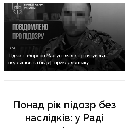
11:03
Під час оборони Маріуполя дезертирував і
перейшов на бік рф: прикордоннику
з «Азовсталі» повідомили про підозру
Понад рік підозр без
наслідків: у Раді