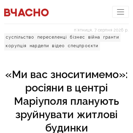
пʼятниця, 7 серпня 2026 р.
суспільство
переселенці
бізнес
війна
гранти
корупція
нардепи
відео
спецпроєкти
«Ми вас зноситимемо»:
росіяни в центрі
Маріуполя планують
зруйнувати житлові
будинки