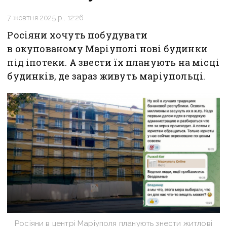
7 жовтня 2025 р., 12:26
Росіяни хочуть побудувати
в окупованому Маріуполі нові будинки
під іпотеки. А звести їх планують на місці
будинків, де зараз живуть маріупольці.
Росіяни в центрі Маріуполя планують знести житлові