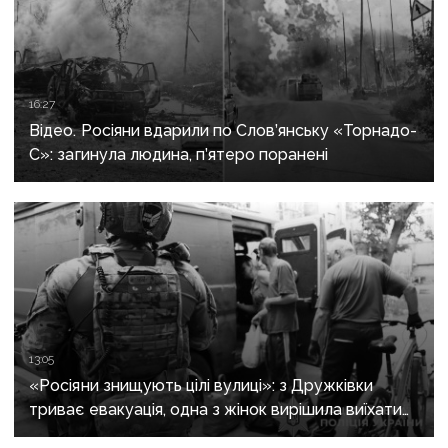
16:27
Відео. Росіяни вдарили по Слов’янську «Торнадо-
С»: загинула людина, п’ятеро поранені
13:05
«Росіяни знищують цілі вулиці»: з Дружківки
триває евакуація, одна з жінок вирішила виїхати
після загибелі чоловіка