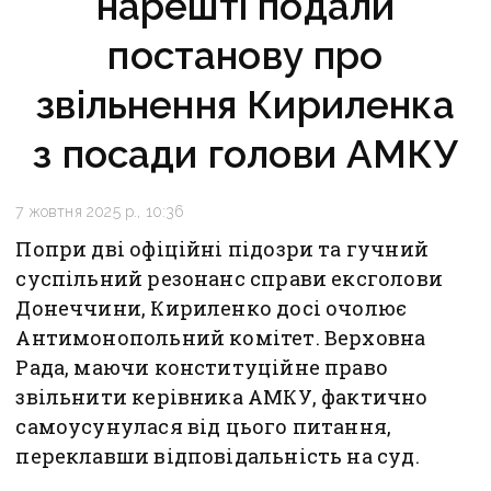
нарешті подали
постанову про
звільнення Кириленка
з посади голови АМКУ
7 жовтня 2025 р., 10:36
Попри дві офіційні підозри та гучний
суспільний резонанс справи ексголови
Донеччини, Кириленко досі очолює
Антимонопольний комітет. Верховна
Рада, маючи конституційне право
звільнити керівника АМКУ, фактично
самоусунулася від цього питання,
переклавши відповідальність на суд.