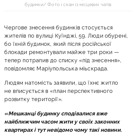
будинки/ Фото і скан із місцевих чатів
Чергове знесення будинків стосується
жителів по вулиці Куїнджі, 59. Люди обурені,
бо їхній будинок, який після російської
блокади ремонтували майже три роки —
тепер потрапив до списку «під знесення»,
повідомляє Маріупольська міьскрада.
Людям натомість заявили, що їхнє житло
не вписується в «план перспективного
розвитку території».
«Мешканці будинку сподівалися вже
найближчим часом жити у своїх законних
квартирах і тут невідомо чому такі новини.