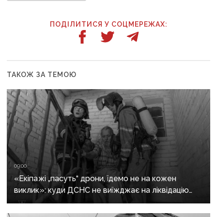
ПОДІЛИТИСЯ У СОЦМЕРЕЖАХ:
ТАКОЖ ЗА ТЕМОЮ
09:00
«Екіпажі „пасуть“ дрони, їдемо не на кожен
виклик»: куди ДСНС не виїжджає на ліквідацію
надзвичайних ситуацій у Краматорську
та Слов’янську