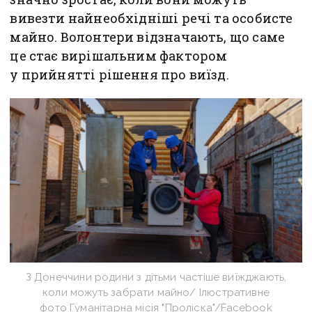
вивезти найнеобхідніші речі та особисте
майно. Волонтери відзначають, що саме
це стає вирішальним фактором
у прийнятті рішення про виїзд.
З Донеччини родини з дітьми частіше виїжджають,
коли можуть забрати майно/ Ілюстративне
фото Гуманітарна місія "Проліска"/Facebook