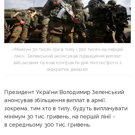
«Мінімум 30 тисяч грн в тилу і 300 тисяч на першій
лінії»: Зеленський анонсував підвищення виплат
військовим та нові контракти для піхоти/фото з
відкритих джерел
Президент України Володимир Зеленський
анонсував збільшення виплат в армії,
зокрема, тим хто в тилу, будуть виплачувати
мінімум 30 тис. гривень, на першій лінії -
в середньому 300 тис. гривень.