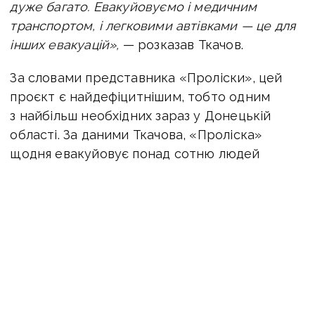
дуже багато. Евакуйовуємо і медичним
транспортом, і легковими автівками — це для
інших евакуацій»,
— розказав Ткачов.
За словами представника «Проліски», цей
проєкт є найдефіцитнішим, тобто одним
з найбільш необхідних зараз у Донецькій
області. За даними Ткачова, «Проліска»
щодня евакуйовує понад сотню людей
різними іншими засобами, окрім того,
здійснює соціальні перевезення автобусами
у прифронтових населених пунктах і надає
допомогу людям після атак армії Росії.
Звернутися до гуманітарної місії
«Проліска» можна за телефоном: 0 800 888
888.