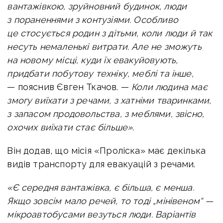
вантажівкою, зруйновний будинок, люди
з пораненнями з контузіями. Особливо
це стосується родин з дітьми, коли люди й так
несуть немаленькі витрати. Але не зможуть
на новому місці, куди їх евакуйовують,
придбати побутову техніку, меблі та інше,
— пояснив Євген Ткачов. —
Коли людина має
змогу виїхати з речами, з хатніми тваринками,
з запасом продовольства, з меблями, звісно,
охочих виїхати стає більше».
Він додав, що місія «Проліска» має декілька
видів транспорту для евакуацій з речами.
«Є середня вантажівка, є більша, є менша.
Якщо зовсім мало речей, то тоді „мінівеном“ —
мікроавтобусами везуться люди. Варіантів