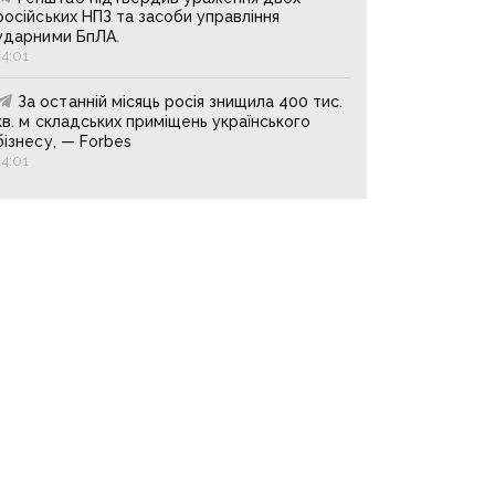
російських НПЗ та засоби управління
ударними БпЛА.
14:01
За останній місяць росія знищила 400 тис.
кв. м складських приміщень українського
бізнесу, — Forbes
14:01