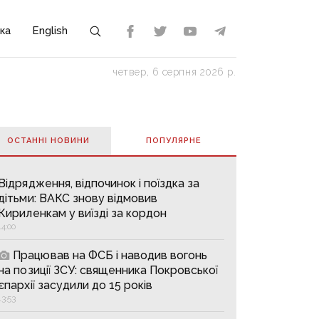
ка
English
четвер, 6 серпня 2026 р.
ОСТАННІ НОВИНИ
ПОПУЛЯРНE
Відрядження, відпочинок і поїздка за
дітьми: ВАКС знову відмовив
Кириленкам у виїзді за кордон
14:00
Працював на ФСБ і наводив вогонь
на позиції ЗСУ: священника Покровської
єпархії засудили до 15 років
13:53