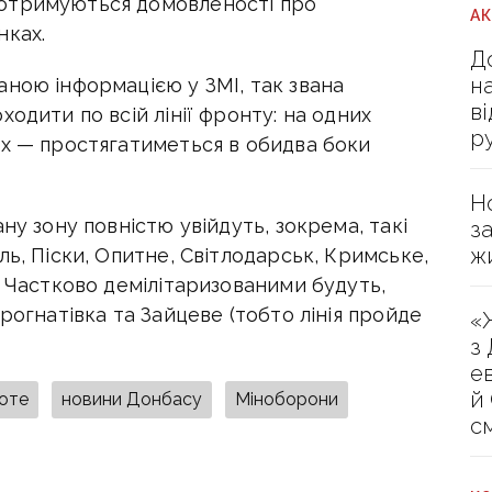
отримуються домовленості про
А
нках.
Д
н
аною інформацією у ЗМІ, так звана
в
одити по всій лінії фронту: на одних
р
их — простягатиметься в обидва боки
Н
ну зону повністю увійдуть, зокрема, такі
з
ж
ль, Піски, Опитне, Світлодарськ, Кримське,
. Частково демілітаризованими будуть,
рогнатівка та Зайцеве (тобто лінія пройде
«
з
е
й
оте
новини Донбасу
Міноборони
с