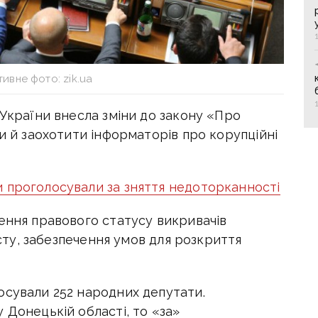
ивне фото: zik.ua
 України внесла зміни до закону «Про
ти й заохотити інформаторів про корупційні
 проголосували за зняття недоторканності
ення правового статусу викривачів
исту, забезпечення умов для розкриття
осували 252 народних депутати.
 Донецькій області, то «за»