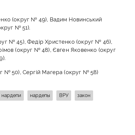
нко (округ № 49), Вадим Новинський
круг № 51).
уг № 45), Федір Христенко (округ № 46),
імов (округ № 48), Євген Яковенко (округ
).
 № 50), Сергій Магера (округ № 58)
нардепи
нардепы
ВРУ
закон