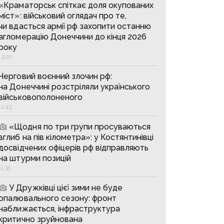
«Краматорськ спіткає доля окупованих
міст»: військовий оглядач про те,
чи вдасться армії рф захопити останню
агломерацію Донеччини до кінця 2026
року
13:20
Черговий воєнний злочин рф:
на Донеччині розстріляли українського
військовополоненого
12:43
«Щодня по три групи просуваються
вглиб на пів кілометра»: у Костянтинівці
досвідчених офіцерів рф відправляють
на штурми позицій
11:35
У Дружківці цієї зими не буде
опалювального сезону: фронт
наближається, інфраструктура
критично зруйнована