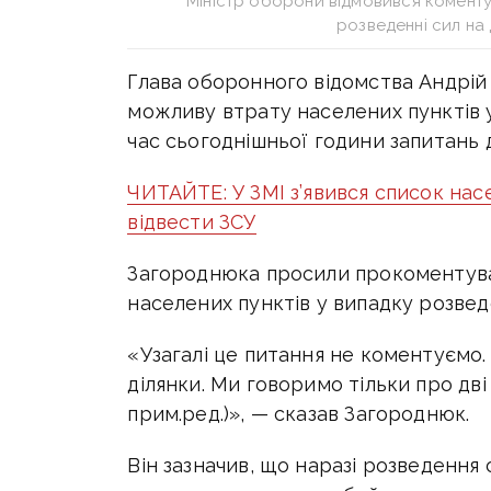
Міністр оборони відмовився коменту
розведенні сил на
Глава оборонного відомства Андрій
можливу втрату населених пунктів у
час сьогоднішньої години запитань 
ЧИТАЙТЕ: У ЗМІ з’явився список нас
відвести ЗСУ
Загороднюка просили прокоментува
населених пунктів у випадку розвед
«Узагалі це питання не коментуємо. 
ділянки. Ми говоримо тільки про дві 
прим.ред.)», — сказав Загороднюк.
Він зазначив, що наразі розведення