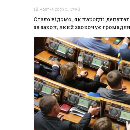
18 жовтня 2019 р., 13:58
Стало відомо, як народні депута
за закон, який заохочує громадя