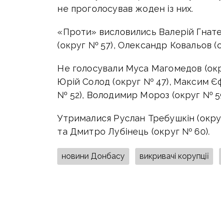
не проголосував жоден із них.
«Проти» висловились Валерій Гнате
(округ № 57), Олександр Ковальов (о
Не голосували Муса Магомедов (окр
Юрій Солод (округ № 47), Максим Єф
№ 52), Володимир Мороз (округ № 59
Утрималися Руслан Требушкін (округ
та Дмитро Лубінець (округ № 60).
новини Донбасу
викривачі корупції
ПОДІЛИТИСЯ У СОЦМЕРЕЖАХ: