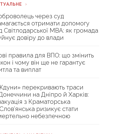
КТУАЛЬНЕ
оброволець через суд
амагається отримати допомогу
ід Світлодарської МВА: як громада
уйнує довіру до влади
ові правила для ВПО: що змінить
акон і чому він ще не гарантує
итла та виплат
Ждуни» перекривають траси
 Донеччини на Дніпро й Харків:
вакуація з Краматорська
 Слов’янська ризикує стати
мертельно небезпечною