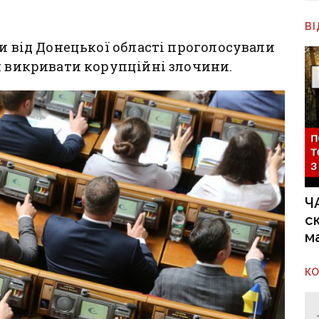
В
ти від Донецької області проголосували
н викривати корупційні злочини.
Ч
с
м
К