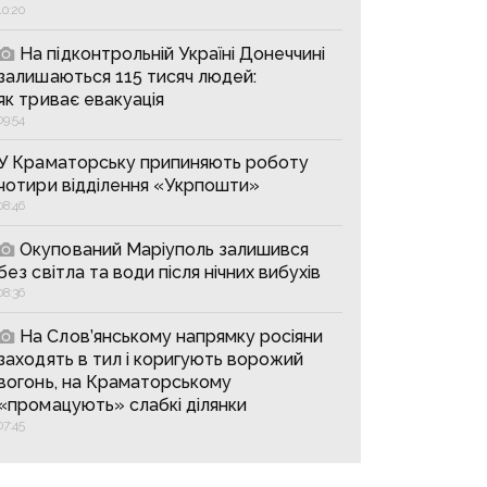
10:20
На підконтрольній Україні Донеччині
залишаються 115 тисяч людей:
як триває евакуація
09:54
У Краматорську припиняють роботу
чотири відділення «Укрпошти»
08:46
Окупований Маріуполь залишився
без світла та води після нічних вибухів
08:36
На Слов’янському напрямку росіяни
заходять в тил і коригують ворожий
вогонь, на Краматорському
«промацують» слабкі ділянки
07:45