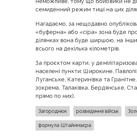
неможливе, тому що бойовики не д
семиденний режим тиші на цих діля
Нагадаємо, за нещодавно опубліков
«буферна» або «сіра» зона буде прох
ділянках вона буде ширшою, на інш
всього на декілька кілометрів.
За проєктом карти, у демілітаризова
населені пункти: Широкине, Павлопі
Луганське, Катеринівка та Гранітне
зокрема, Талаківка, Бердянське, Ста
прямо по них).
Загороднюк
розведення військ
Зол
формула Штайнмаєра