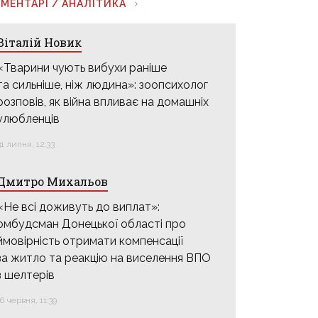
МЕНТАРІ / АНАЛІТИКА
Віталій Новик
«Тварини чують вибухи раніше
та сильніше, ніж людина»: зоопсихолог
розповів, як війна впливає на домашніх
улюбленців
31 липня, 12:33
Дмитро Михальов
«Не всі доживуть до виплат»:
омбудсман Донецької області про
ймовірність отримати компенсації
за житло та реакцію на виселення ВПО
з шелтерів
16 червня, 11:39