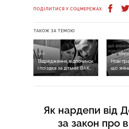
ПОДІЛИТИСЯ У СОЦМЕРЕЖАХ:
ТАКОЖ ЗА ТЕМОЮ
14:00
31 липня, 1
Відрядження, відпочинок
Нові пр
і поїздка за дітьми: ВАКС
що змін
знову відмовив
він ще 
Кириленкам у виїзді
житла т
за кордон
Як нардепи від 
за закон про в