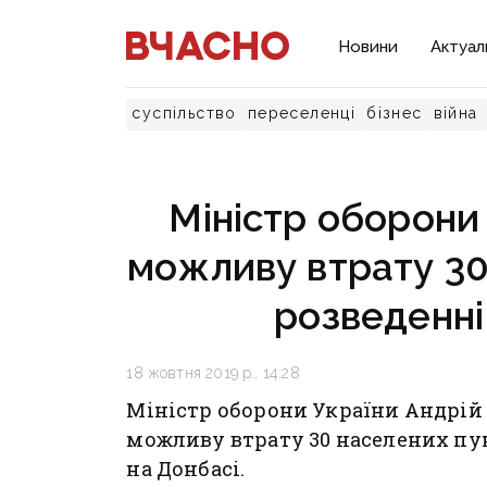
Новини
Актуал
суспільство
переселенці
бізнес
війна
Міністр оборони
можливу втрату 30
розведенні
18 жовтня 2019 р., 14:28
Міністр оборони України Андрій
можливу втрату 30 населених пун
на Донбасі.