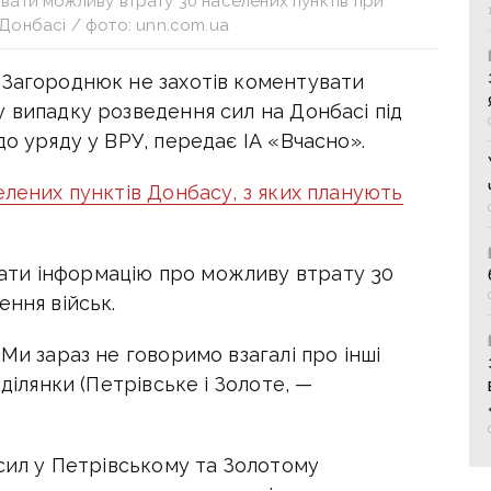
вати можливу втрату 30 населених пунктів при
 Донбасі / фото: unn.com.ua
 Загороднюк не захотів коментувати
 випадку розведення сил на Донбасі під
до уряду у ВРУ, передає ІА «Вчасно».
елених пунктів Донбасу, з яких планують
ти інформацію про можливу втрату 30
ення військ.
Ми зараз не говоримо взагалі про інші
ділянки (Петрівське і Золоте, —
 сил у Петрівському та Золотому