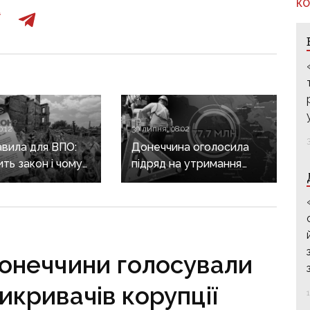
КО
0:12
30 липня, 08:02
авила для ВПО:
Донеччина оголосила
ить закон і чому
підряд на утримання
не гарантує
дороги
а виплат
у Краматорському
районі, яку нещодавно
вже ремонтували
Донеччини голосували
икривачів корупції