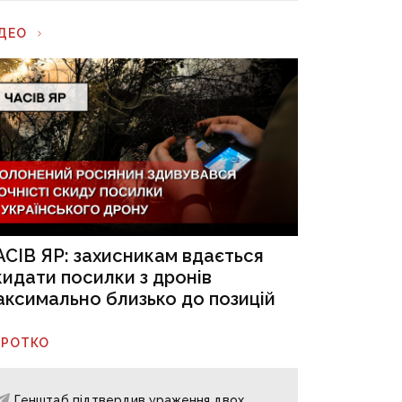
ІДЕО
АСІВ ЯР: захисникам вдається
кидати посилки з дронів
аксимально близько до позицій
ОРОТКО
Генштаб підтвердив ураження двох