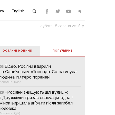
ка
English
субота, 8 серпня 2026 р.
ОСТАННІ НОВИНИ
ПОПУЛЯРНE
Відео. Росіяни вдарили
по Слов’янську «Торнадо-С»: загинула
людина, п’ятеро поранені
7 серпня, 16:27
«Росіяни знищують цілі вулиці»:
з Дружківки триває евакуація, одна з
жінок вирішила виїхати після загибелі
чоловіка
7 серпня, 13:05