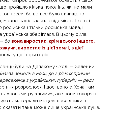
их говірок Воронезької області. У двох
що пройшло кілька поколінь, які не мали
ької преси, бо це все було вичищено
 мовно-національна свідомість. І хоча і
 російська і тільки російська мова, і
 українська зберіглася. В цьому сила,
 — бо
вона виростає, крім всього іншого,
ажучи, виростає із цієї землі, з цієї
вросла у цю територію.
селенці були на Далекому Сході — Зелений
(назва земель в Росії, де з різних причин
ереселенці з українських губерній — ред.)
,
оріння розрослося, і досі воно є. Хоча там
ають «новыми русскими», але вони говорять
ують матеріали місцеві дослідники, і
 сказати таке може лише українська душа.