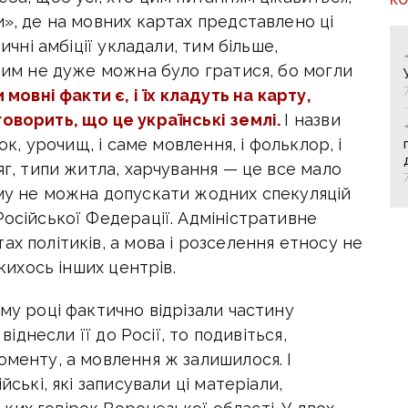
и», де на мовних картах представлено ці
тичні амбіції укладали, тим більше,
 тим не дуже можна було гратися, бо могли
 мовні факти є, і їх кладуть на карту,
говорить, що це українські землі.
І назви
ок, урочищ, і саме мовлення, і фольклор, і
яг, типи житла, харчування — це все мало
ому не можна допускати жодних спекуляцій
Російської Федерації. Адміністративне
ах політиків, а мова і розселення етносу не
якихось інших центрів.
-му році фактично відрізали частину
 віднесли її до Росії, то подивіться,
оменту, а мовлення ж залишилося. І
йські, які записували ці матеріали,