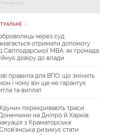
7 серпня, 05:23
КТУАЛЬНЕ
оброволець через суд
амагається отримати допомогу
ід Світлодарської МВА: як громада
уйнує довіру до влади
ові правила для ВПО: що змінить
акон і чому він ще не гарантує
итла та виплат
Ждуни» перекривають траси
 Донеччини на Дніпро й Харків:
вакуація з Краматорська
 Слов’янська ризикує стати