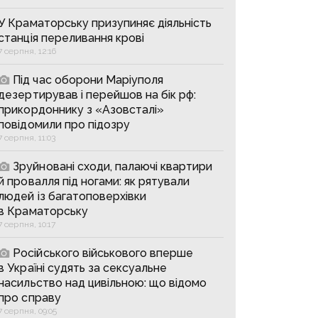
У Краматорську призупиняє діяльність
станція переливання крові
7 серпня, 12:16
Під час оборони Маріуполя
дезертирував і перейшов на бік рф:
прикордоннику з «Азовсталі»
повідомили про підозру
7 серпня, 11:03
Зруйновані сходи, палаючі квартири
й провалля під ногами: як рятували
людей із багатоповерхівки
в Краматорську
7 серпня, 10:17
Російського військового вперше
в Україні судять за сексуальне
насильство над цивільною: що відомо
про справу
7 серпня, 09:05