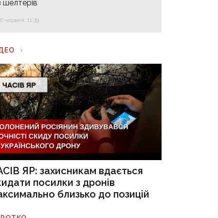
з шелтерів
16 червня, 11:39
ІДЕО
АСІВ ЯР: захисникам вдається
кидати посилки з дронів
аксимально близько до позицій
ОРОТКО