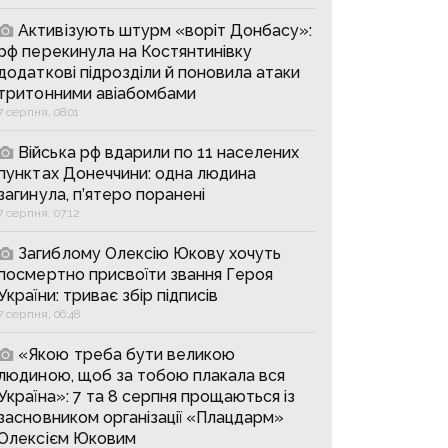
Активізують штурм «воріт Донбасу»:
рф перекинула на Костянтинівку
додаткові підрозділи й поновила атаки
тритонними авіабомбами
7 серпня, 08:01
Війська рф вдарили по 11 населених
пунктах Донеччини: одна людина
загинула, п’ятеро поранені
7 серпня, 07:12
Загиблому Олексію Юкову хочуть
посмертно присвоїти звання Героя
України: триває збір підписів
7 серпня, 06:48
«Якою треба бути великою
людиною, щоб за тобою плакала вся
Україна»: 7 та 8 серпня прощаються із
засновником організації «Плацдарм»
Олексієм Юковим