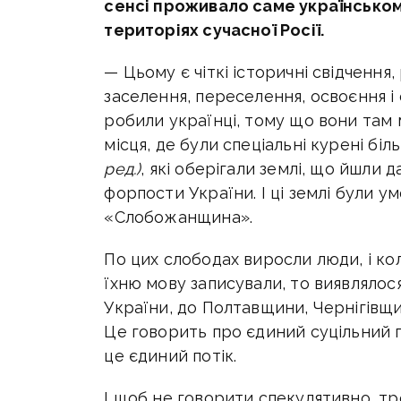
сенсі проживало саме українськомо
територіях сучасної Росії.
— Цьому є чіткі історичні свідчення,
заселення, переселення, освоєння і
робили українці, тому що вони там 
місця, де були спеціальні курені біл
ред.)
, які оберігали землі, що йшли 
форпости України. І ці землі були ум
«Слобожанщина».
По цих слободах виросли люди, і кол
їхню мову записували, то виявлялося
України, до Полтавщини, Чернігівщи
Це говорить про єдиний суцільний п
це єдиний потік.
І щоб не говорити спекулятивно, тре