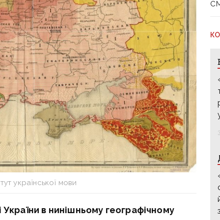
с
КО
итут української мови
ді України в нинішньому географічному