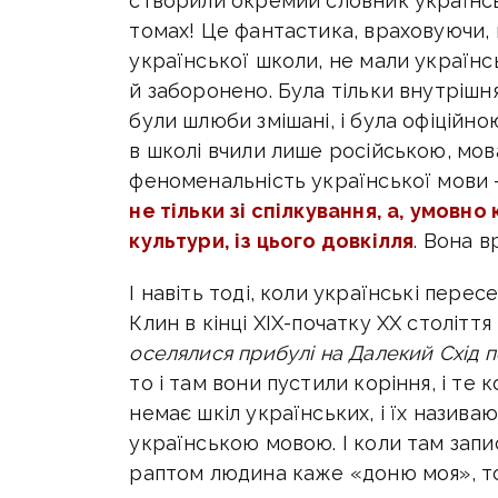
створили окремий словник українськ
томах! Це фантастика, враховуючи, 
української школи, не мали українс
й заборонено. Була тільки внутрішня,
були шлюби змішані, і була офіційною
в школі вчили лише російською, мова
феноменальність української мови
не тільки зі спілкування, а, умовно к
культури, із цього довкілля
. Вона 
І навіть тоді, коли українські пере
Клин в кінці XIX-початку XX століття
оселялися прибулі на Далекий Схід п
то і там вони пустили коріння, і те к
немає шкіл українських, і їх назив
українською мовою. І коли там запис
раптом людина каже «доню моя», то