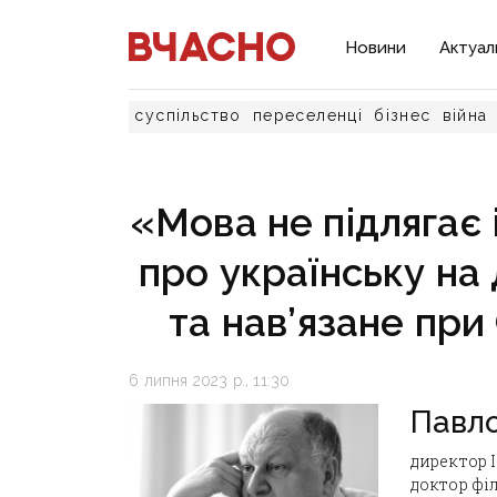
Новини
Актуал
суспільство
переселенці
бізнес
війна
«Мова не підлягає 
про українську на
та нав’язане при
6 липня 2023 р., 11:30
Павл
директор 
доктор фі