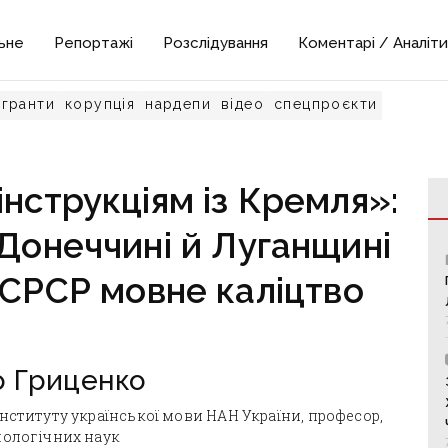
ьне
Репортажі
Розслідування
Коментарі / Аналіти
гранти
корупція
нардепи
відео
спецпроєкти
інструкціям із Кремля»:
 Донеччині й Луганщині
 СРСР мовне каліцтво
о Гриценко
Інституту української мови НАН України, професор,
лологічних наук