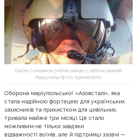
Євген Соловйов робив рейди у заблокований
Маріуполь/фото Арміяinform
Оборона маріупольської «Азовсталі», яка
стала надійною фортецею для українських
захисників та прихистком для цивільних,
тривала майже три місяці. Це стало
можливим не тільки завдяки
відважності воїнів, але й підтримці ззовні —