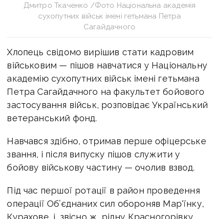
Дмитро Ткаченко /Фото Національна академія
сухопутних військ імені гетьмана Петра
Сагайдачного
Хлопець свідомо вирішив стати кадровим
військовим — пішов навчатися у Національну
академію сухопутних військ імені гетьмана
Петра Сагайдачного на факультет бойового
застосування військ, розповідає Український
ветеранський фонд.
Навчався здібно, отримав перше офіцерське
звання, і після випуску пішов служити у
бойову військову частину — очолив взвод.
Під час першої ротації в район проведення
операції Об’єднаних сил обороняв Мар'їнку,
Курахове, і, звісно ж, рідну Красногорівку.