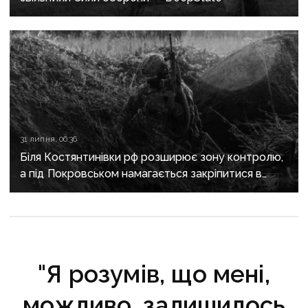
31 липня, 06:36
Біля Костянтинівки рф розширює зону контролю,
а під Покровськом намагається закріпитися в
Білицькому
"Я розумів, що мені,
можливо, залишилось