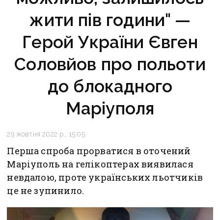
жити пів години" —
Герой України Євген
Соловйов про польоти
до блокадного
Маріуполя
29 жовтня 2022 р., 15:05
Перша спроба прорватися в оточений
Маріуполь на гелікоптерах виявилася
невдалою, проте українських льотчиків
це не зупинило.