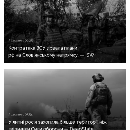
3 серпня, 06:25
Контратака ЗСУ зірвала плани
рф на Слов’янському напрямку, — ISW
3 серпня, 05:54
У липні росія захопила більше території, ніж
звільнили Сили оборони — DeepState