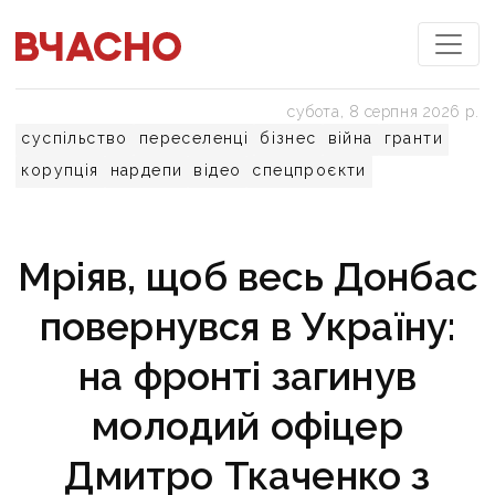
субота, 8 серпня 2026 р.
суспільство
переселенці
бізнес
війна
гранти
корупція
нардепи
відео
спецпроєкти
Мріяв, щоб весь Донбас
повернувся в Україну:
на фронті загинув
молодий офіцер
Дмитро Ткаченко з