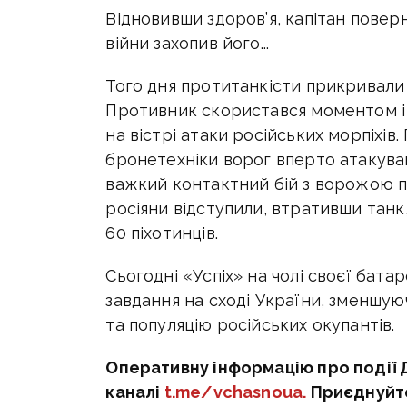
Відновивши здоров’я, капітан поверн
війни захопив його...
Того дня протитанкісти прикривали р
Противник скористався моментом і п
на вістрі атаки російських морпіхів.
бронетехніки ворог вперто атакував
важкий контактний бій з ворожою пі
росіяни відступили, втративши тан
60 піхотинців.
Сьогодні «Успіх» на чолі своєї бат
завдання на сході України, зменшу
та популяцію російських окупантів.
Оперативну інформацію про події 
каналі
t.me/vchasnoua.
Приєднуйт