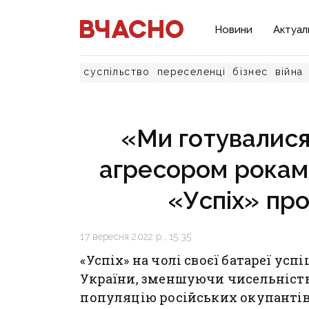
Новини
Актуал
суспільство
переселенці
бізнес
війна
«Ми готувалися
агресором рокам
«Успіх» пр
17 вересня 2022 р., 15:35
«Успіх» на чолі своєї батареї ус
України, зменшуючи чисельність
популяцію російських окупантів