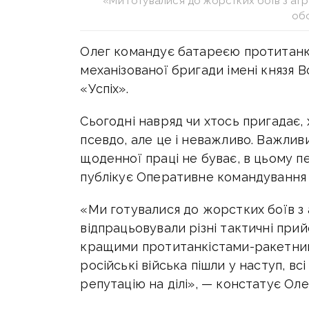
«Ми готувалися до жорстких боїв з аг
об
Олег командує батареєю протитанк
механізованої бригади імені князя 
«Успіх».
Сьогодні навряд чи хтось пригадає, 
псевдо, але це і неважливо. Важливи
щоденної праці не буває, в цьому п
публікує Оперативне командування 
«Ми готувалися до жорстких боїв з
відпрацьовували різні тактичні прий
кращими протитанкістами-ракетникам
російські війська пішли у наступ, вс
репутацію на ділі», — констатує Оле