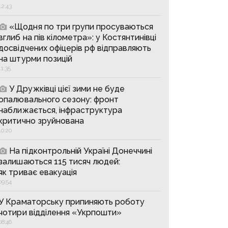
12:43
«Щодня по три групи просуваються
вглиб на пів кілометра»: у Костянтинівці
досвідчених офіцерів рф відправляють
на штурми позицій
11:35
У Дружківці цієї зими не буде
опалювального сезону: фронт
наближається, інфраструктура
критично зруйнована
10:20
На підконтрольній Україні Донеччині
залишаються 115 тисяч людей:
як триває евакуація
09:54
У Краматорську припиняють роботу
чотири відділення «Укрпошти»
08:46