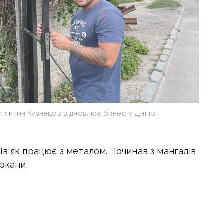
янтин Кузнецов відновлює бізнес у Дніпрі
в як працює з металом. Починав з мангалів
ркани.
рендував офіс, закупив метал і вже мав
талеві паркани з профнастилу. Планував
тей, але почалася війна, повідомляє
Проєкт