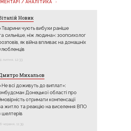
МЕНТАРІ / АНАЛІТИКА
Віталій Новик
«Тварини чують вибухи раніше
та сильніше, ніж людина»: зоопсихолог
розповів, як війна впливає на домашніх
улюбленців
31 липня, 12:33
Дмитро Михальов
«Не всі доживуть до виплат»:
омбудсман Донецької області про
ймовірність отримати компенсації
за житло та реакцію на виселення ВПО
з шелтерів
16 червня, 11:39