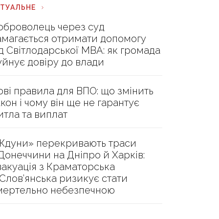
КТУАЛЬНЕ
оброволець через суд
амагається отримати допомогу
ід Світлодарської МВА: як громада
уйнує довіру до влади
ові правила для ВПО: що змінить
акон і чому він ще не гарантує
итла та виплат
Ждуни» перекривають траси
 Донеччини на Дніпро й Харків:
вакуація з Краматорська
 Слов’янська ризикує стати
мертельно небезпечною