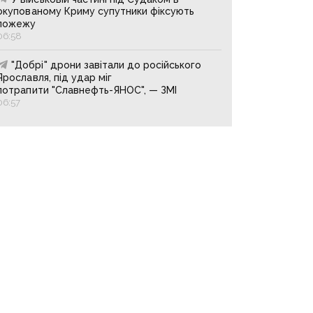
окупованому Криму супутники фіксують
пожежу
06:58
"Добрі" дрони завітали до російського
Ярославля, під удар міг
потрапити "Славнефть-ЯНОС", — ЗМІ
06:57