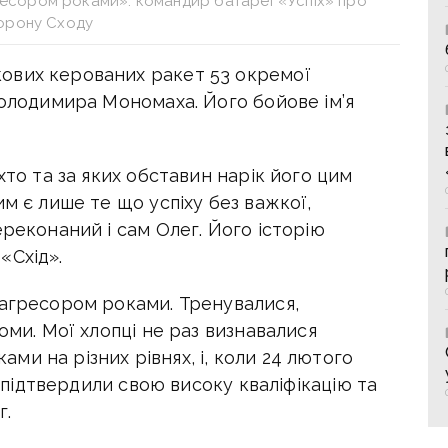
ресором роками»: командир батареї «Успіх» про
орону Сходу
ових керованих ракет 53 окремої
Володимира Мономаха. Його бойове ім’я
хто та за яких обставин нарік його цим
м є лише те що успіху без важкої,
ереконаний і сам Олег. Його історію
«Схід».
 агресором роками. Тренувалися,
оми. Мої хлопці не раз визнавалися
и на різних рівнях, і, коли 24 лютого
і підтвердили свою високу кваліфікацію та
г.