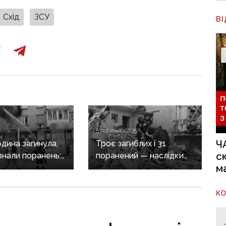
Схід
ЗСУ
В
5 серпня, 07:35
Ч
дина загинула,
Троє загиблих і 31
с
знали поранень:
поранений — наслідки
м
злочини
масованих обстрілів
онеччині
Донеччини
К