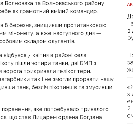
та Волноваха та Волноваського району
А
себе як грамотний вмілий командир.
Д
н
рив 8 березня, знищивши протитанковою
в
м міномету, а вже наступного дня —
р
собовим складом окупантів.
Н
 відбувся 7 квітня в районі села
з
піхоту пішли чотири танки, дві БМП з
ж
ря ворога прикривали гелікоптери.
загарбники так і не змогли прорвати нашу
«
ивши танк, безліч піхотинців та змусивши
з
е
й
 поранення, яке потребувало тривалого
с
ався, що став Лицарем ордена Богдана