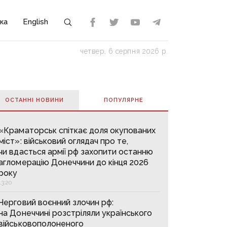
ка
English
четвер, 6 серпня 2026 р.
ОСТАННІ НОВИНИ
ПОПУЛЯРНE
«Краматорськ спіткає доля окупованих
міст»: військовий оглядач про те,
чи вдасться армії рф захопити останню
агломерацію Донеччини до кінця 2026
року
13:20
Черговий воєнний злочин рф:
на Донеччині розстріляли українського
військовополоненого