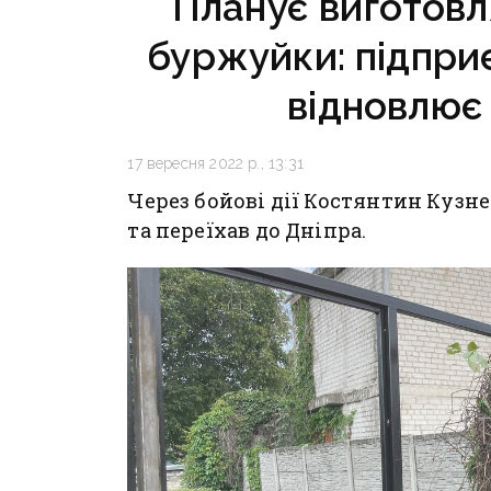
Планує виготовл
буржуйки: підпри
відновлює 
17 вересня 2022 р., 13:31
Через бойові дії Костянтин Куз
та переїхав до Дніпра.