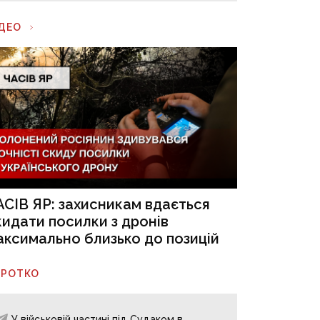
ІДЕО
АСІВ ЯР: захисникам вдається
кидати посилки з дронів
аксимально близько до позицій
ОРОТКО
У військовій частині під Судаком в