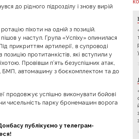
КО
увся до рідного підрозділу і знову вирій
отацію піхоти на одній з позицій.
ішов у наступ. Група «Успіху» опинилася
 Під прикриттям артилерії, в супроводі
 позицію протитанкістів, які вступили у
хотою. Провівши п’ять безуспішних атак,
к, БМП, автомашину з боєкомплектом та до
ареї продовжує успішно виконувати бойові
ючи чисельність парку бронемашин ворога
Донбасу публікуємо у телеграм-
еся!