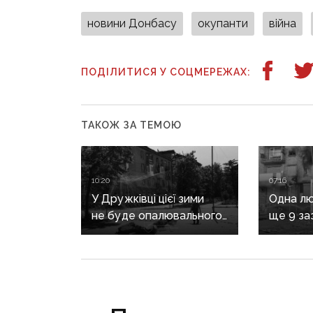
новини Донбасу
окупанти
війна
ПОДІЛИТИСЯ У СОЦМЕРЕЖАХ:
ТАКОЖ ЗА ТЕМОЮ
10:20
07:16
У Дружківці цієї зими
Одна лю
не буде опалювального
ще 9 за
сезону: фронт
воєнні 
наближається,
рф на Д
інфраструктура
критично зруйнована