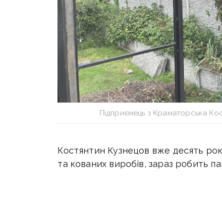
Підприємець з Краматорська Кост
Костянтин Кузнецов вже десять рокі
та кованих виробів, зараз робить па
За кілька днів до війни Костянтин о
виконувати замовлення — робити ме
розширювати бізнес на кілька облас