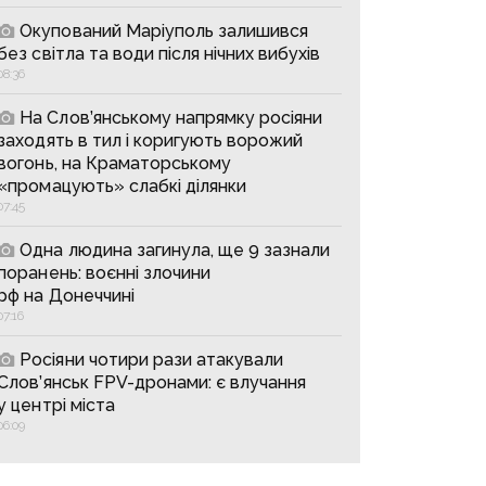
Окупований Маріуполь залишився
без світла та води після нічних вибухів
08:36
На Слов’янському напрямку росіяни
заходять в тил і коригують ворожий
вогонь, на Краматорському
«промацують» слабкі ділянки
07:45
Одна людина загинула, ще 9 зазнали
поранень: воєнні злочини
рф на Донеччині
07:16
Росіяни чотири рази атакували
Слов’янськ FPV-дронами: є влучання
у центрі міста
06:09