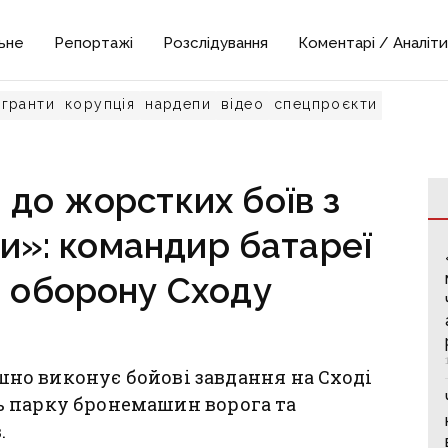
ьне
Репортажі
Розслідування
Коментарі / Аналіти
гранти
корупція
нардепи
відео
спецпроєкти
 до жорстких боїв з
и»: командир батареї
о оборону Сходу
пішно виконує бойові завдання на Сході
 парку бронемашин ворога та
.