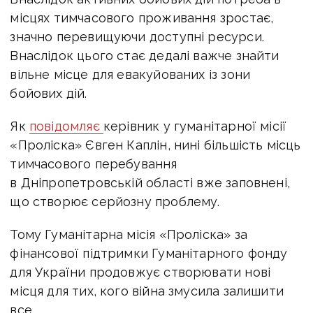
місцях тимчасового проживання зростає,
значно перевищуючи доступні ресурси.
Внаслідок цього стає дедалі важче знайти
вільне місце для евакуйованих із зони
бойових дій.
Як
повідомляє
к
ерівник у г
уманітарної місії
«Проліска»
Євген Каплін, нині б
ільшість місць
тимчасового перебування
в Дніпропетровській області вже заповнені,
що створює серйозну проблему.
Тому
Гуманітарна місія «Проліска»
за
фінансової підтримки Гуманітарного фонду
для України продовжує створювати нові
місця для тих, кого війна змусила залишити
все.