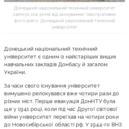
Донецький національний технічний університет
святкує 104-річчя від заснування/ Ілюстративне
фото взято: Донецький національний технічний
університет
Донецький національний технічний
університет є одним із найстаріших вищих
навчальних закладів Донбасу й загалом
України.
За часи свого існування університет
вимушено релокувався вже чотири рази до
різних міст. Перша евакуація ДонНТУ була
ще у 1941 році, коли під час Другої світової
війни університет переїхав на чотири роки
до Новосибірської області рф. У 1944-го ВНЗ