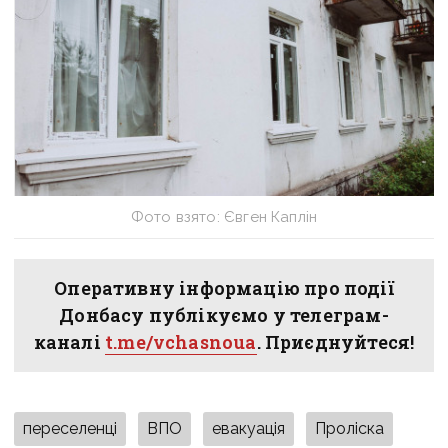
Фото взято: Євген Каплін
Оперативну інформацію про події
Донбасу публікуємо у телеграм-
каналі
t.me/vchasnoua
. Приєднуйтеся!
переселенці
ВПО
евакуація
Проліска