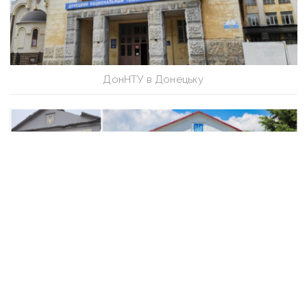
ДонНТУ в Донецьку
ДонНТУ «до» та «після» повномасштабного
вторгнення у Покровську/ Колаж «Вчасно»