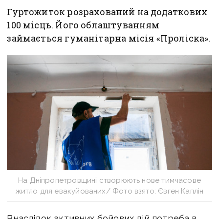
Гуртожиток розрахований на додаткових
100 місць. Його облаштуванням
займається гуманітарна місія «Проліска».
На Дніпропетровщині створюють нове тимчасове
житло для евакуйованих/ Фото взято: Євген Каплін
Внаслідок активних бойових дій потреба в