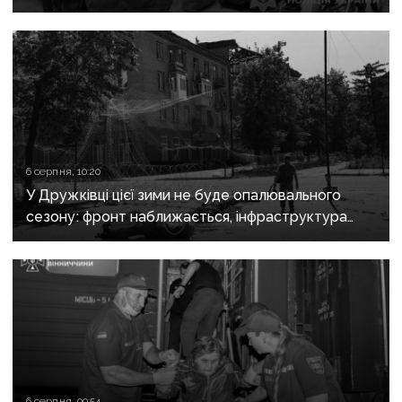
після загибелі чоловіка
6 серпня, 10:20
У Дружківці цієї зими не буде опалювального
сезону: фронт наближається, інфраструктура
критично зруйнована
6 серпня, 09:54