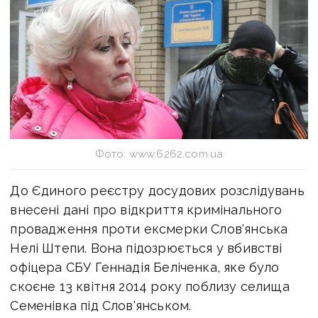
Фото: www.6262.com.ua
До Єдиного реєстру досудових розслідувань
внесені дані про відкриття кримінального
провадження проти ексмерки Слов'янська
Нелі Штепи. Вона підозрюється у вбивстві
офіцера СБУ Геннадія Беліченка, яке було
скоєне 13 квітня 2014 року поблизу селища
Семенівка під Слов'янськом.