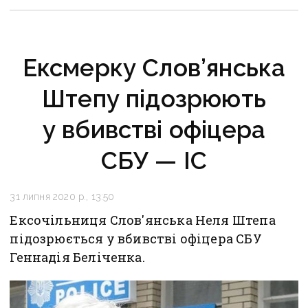
Ексмерку Слов’янська
Штепу підозрюють
у вбивстві офіцера
СБУ — ІС
31 липня 2020 р., 13:50
Ексочільниця Слов'янська Неля Штепа
підозрюється у вбивстві офіцера СБУ
Геннадія Беліченка.