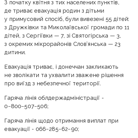
З початку квітня з тих населених пунктів,
де триває евакуація родин з дітьми
у примусовий спосіб, були вивезені 55 дітей:
з Дружківки та Миколаївської громади по 11
дітей, з Сергіївки — 7, зі Святогірська — 3,
з окремих мікрорайонів Слов’янська — 23
дитини.
Евакуація триває, і донеччан закликають
не зволікати та ухвалити зважене рішення
про виїзд з небезпечної території.
Гаряча лінія облдержадміністрації -
0−800−507−506;
Гаряча лінія щодо отримання виплат при
евакуації - 066−285−62−90;