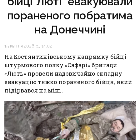
бійці"Люті" евакуювали
пораненого побратима
на Донеччині
15 квітня 2026 р., 14:02
На Костянтинівському напрямку бійці
штурмового полку «Сафарі» бригади
«Лють» провели надзвичайно складну
евакуацію тяжко пораненого бійця, який
підірвався на міні.