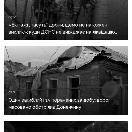
09:00
«Екіпажі „пасуть“ дрони, їдемо не на кожен
виклик»: куди ДСНС не виїжджає на ліквідацію
надзвичайних ситуацій у Краматорську
та Слов’янську
07:08
Один загиблий і 15 поранених за добу: ворог
масовано обстріляв Донеччину