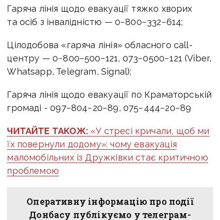
Гаряча лінія щодо евакуації тяжко хворих
та осіб з інвалідністю — 0−800−332−614;
Цілодобова «гаряча лінія» обласного call-
центру — 0−800−500−121, 073−0500−121 (Viber,
Whatsapp, Telegram, Signal);
Гаряча лінія щодо евакуації по Краматорській
громаді - 097−804−20−89, 075−444−20−89
ЧИТАЙТЕ ТАКОЖ:
«У стресі кричали, щоб ми
їх повернули додому»: чому евакуація
маломобільних із Дружківки стає критичною
проблемою
Оперативну інформацію про події
Донбасу публікуємо у телеграм-