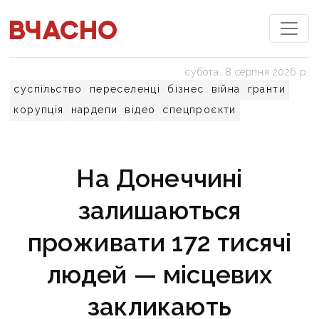
субота, 8 серпня 2026 р.
суспільство
переселенці
бізнес
війна
гранти
корупція
нардепи
відео
спецпроєкти
На Донеччині
залишаються
проживати 172 тисячі
людей — місцевих
закликають