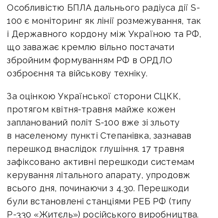
Особливістю БПЛА дальнього радіуса дії S-
100 є моніторинг як лінії розмежування, так
і Державного кордону між Україною та РФ,
що заважає кремлю вільно постачати
збройним формуванням РФ в ОРДЛО
озброєння та військову техніку.
За оцінкою Української сторони СЦКК,
протягом квітня-травня майже кожен
запланований політ S-100 вже зі зльоту
в населеному пункті Степанівка, зазнавав
перешкод внаслідок глушіння. 17 травня
зафіксовано активні перешкоди системам
керування літального апарату, упродовж
всього дня, починаючи з 4.30. Перешкоди
були встановлені станціями РЕБ РФ (типу
Р-330 «Житєль») російського виробництва.