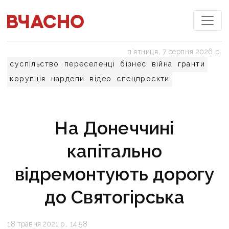
пʼятниця, 7 серпня 2026 р.
суспільство
переселенці
бізнес
війна
гранти
корупція
нардепи
відео
спецпроєкти
На Донеччині
капітально
відремонтують дорогу
до Святогірська
18 травня 2021 р., 14:58