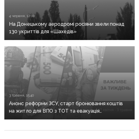
4 червня, 12:00
На Донецькому аеродромі росіяни звели понад
130 укриттів для «Шахедів»
3 травня, 15:40
Анонс реформи ЗСУ, старт бронювання коштів
на житло для ВПО з ТОТ та евакуація
з Донеччини: важливе за тиждень