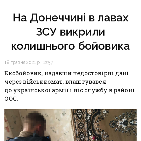
На Донеччині в лавах
ЗСУ викрили
колишнього бойовика
18 травня 2021 р., 12:57
Ексбойовик, надавши недостовірні дані
через військкомат, влаштувався
до української армії і ніс службу в районі
ООС.