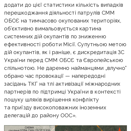
додати до цієї статистики кількість випадків
перешкоджання діяльності патрулів СММ
ОБСЄ на тимчасово окупованих територіях,
об’єктивно вимальовується картина
системних дій окупантів по зниженню
ефективності роботи Місії. Супутньою метою
дій окупантів, як і раніше, є дискредитація ЗС
України перед СММ ОБСЄ та Європейською
спільнотою. Не даремно найманцями „влучно“
обрано час провокації — напередодні
засідань ТКГ на тлі активізації міжнародних
партнерів по підтримці України в контексті
пошуку шляхів вирішення конфлікту
та приїзду високоповажних іноземних
делегацій до району ООС».