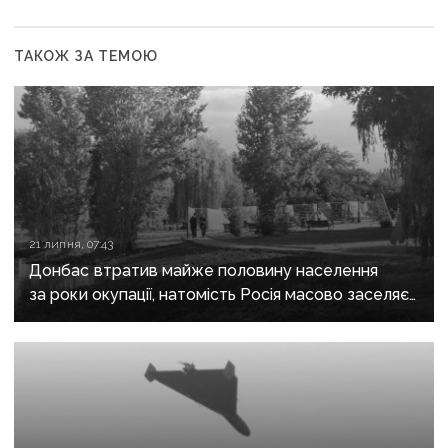
ТАКОЖ ЗА ТЕМОЮ
21 липня, 07:43
Донбас втратив майже половину населення
за роки окупації, натомість Росія масово заселяє
регіон своїми громадянами — ГУР