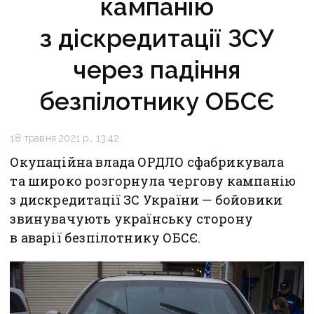
кампанію
з діскредитації ЗСУ
через падіння
безпілотнику ОБСЄ
18 травня 2021 р., 13:42
Окупаційна влада ОРДЛО сфабрикувала
та широко розгорнула чергову кампанію
з дискредитації ЗС України — бойовики
звинувачують українську сторону
в аварії безпілотнику ОБСЄ.