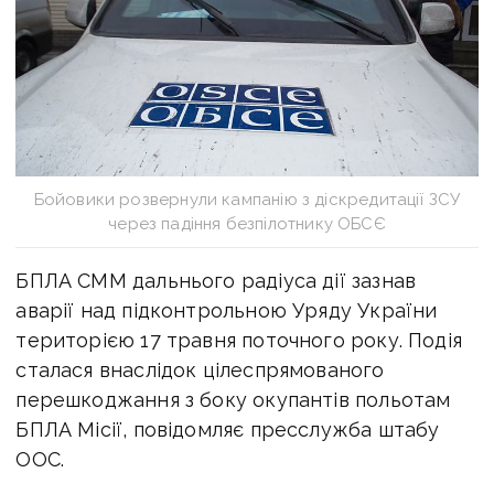
Бойовики розвернули кампанію з діскредитації ЗСУ
через падіння безпілотнику ОБСЄ
БПЛА СММ дальнього радіуса дії зазнав
аварії над підконтрольною Уряду України
територією 17 травня поточного року. Подія
сталася внаслідок цілеспрямованого
перешкоджання з боку окупантів польотам
БПЛА Місії, повідомляє пресслужба штабу
ООС.