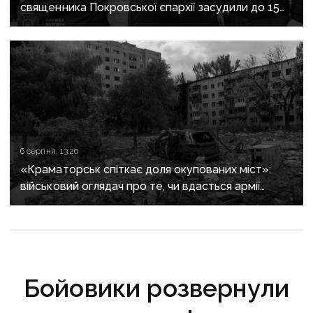
священника Покровської єпархії засудили до 15
років
6 серпня, 13:20
«Краматорськ спіткає доля окупованих міст»:
військовий оглядач про те, чи вдасться армії
рф захопити останню агломерацію Донеччини до
кінця 2026 року
Бойовики розвернули