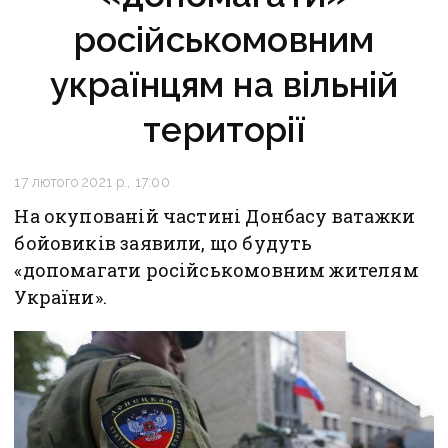
російськомовним
українцям на вільній
території
17 лютого 2021 р., 17:00
На окупованій частині Донбасу ватажки
бойовиків заявили, що будуть
«допомагати російськомовним жителям
України».