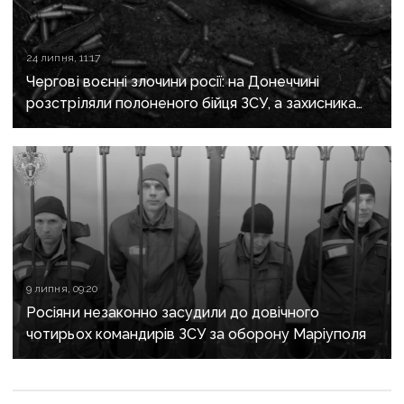
24 липня, 11:17
Чергові воєнні злочини росії: на Донеччині
розстріляли полоненого бійця ЗСУ, а захисника
Маріуполя відправили до колонії на 21 рік
9 липня, 09:20
Росіяни незаконно засудили до довічного
чотирьох командирів ЗСУ за оборону Маріуполя