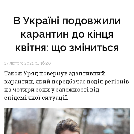
В Україні подовжили
карантин до кінця
квітня: що зміниться
17 лютого 2021 р., 16:20
Також Уряд повернув адаптивний
карантин, який передбачає поділ регіонів
на чотири зони у залежності від
епідемічної ситуації.