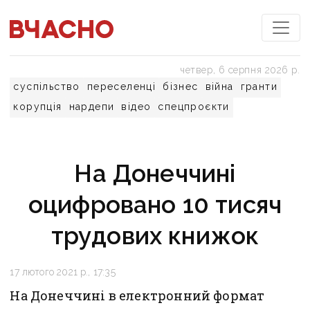
четвер, 6 серпня 2026 р.
суспільство
переселенці
бізнес
війна
гранти
корупція
нардепи
відео
спецпроєкти
На Донеччині
оцифровано 10 тисяч
трудових книжок
17 лютого 2021 р., 17:35
На Донеччині в електронний формат