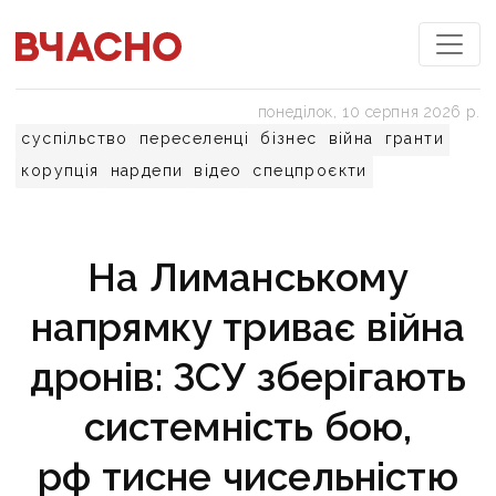
понеділок, 10 серпня 2026 р.
суспільство
переселенці
бізнес
війна
гранти
корупція
нардепи
відео
спецпроєкти
На Лиманському
напрямку триває війна
дронів: ЗСУ зберігають
системність бою,
рф тисне чисельністю