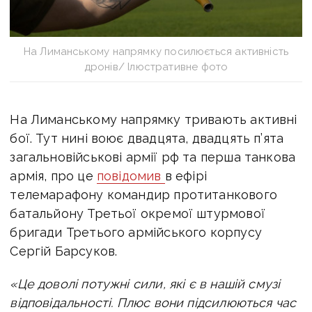
На Лиманському напрямку посилюється активність
дронів/ Ілюстративне фото
На Лиманському напрямку тривають активні
бої.
Тут н
ині воює
двадцята, двадцять п’ята
загальновійськові армії рф та перша танкова
армія, про це
повідомив
в ефірі
телемарафону
командир протитанкового
батальйону Третьої окремої штурмової
бригади Третього армійського корпусу
Сергій Барсуков.
«Це доволі потужні сили, які є в нашій смузі
відповідальності. Плюс вони підсилюються час