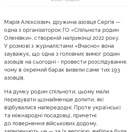
Марія Алєксієвич, дружина азовця Сергія —
одна з організаторок ГО «Спільнота родин
Оленівки», створеній наприкінці 2022 року.
У розмові з журналістами «Вчасно» вона
зауважує, що одна з головних вимог родин
азовців на сьогодні - провести розслідування,
чому в окремий барак вивели саме тих 193
азовців.
На думку родин спільноти, цьому мали
передувати щонайменше допити, які
відбувалися напередодні. Проте українські
та міжнародні посадовці, причетні
до повернення військових додому,
заперечують це — за їх версією, вибірка була