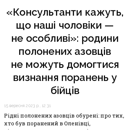
«Консультанти кажуть,
що наші чоловіки —
не особливі»: родини
полонених азовців
не можуть домогтися
визнання поранень у
бійців
15 вересня 2023 р., 12:31
Рідні полонених азовців обурені: про тих,
хто був поранений в Оленівці,