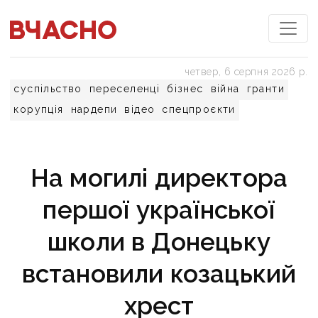
четвер, 6 серпня 2026 р.
суспільство
переселенці
бізнес
війна
гранти
корупція
нардепи
відео
спецпроєкти
На могилі директора
першої української
школи в Донецьку
встановили козацький
хрест