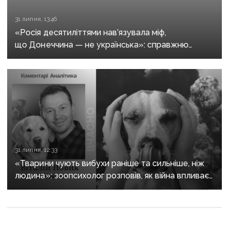
31 липня, 13:46
«Росія десятиліттями нав’язувала міф,
що Донеччина — не українська»: справжню
історію регіону зберуть в унікальному календарі
31 липня, 12:33
«Тварини чують вибухи раніше та сильніше, ніж
людина»: зоопсихолог розповів, як війна впливає
на домашніх улюбленців