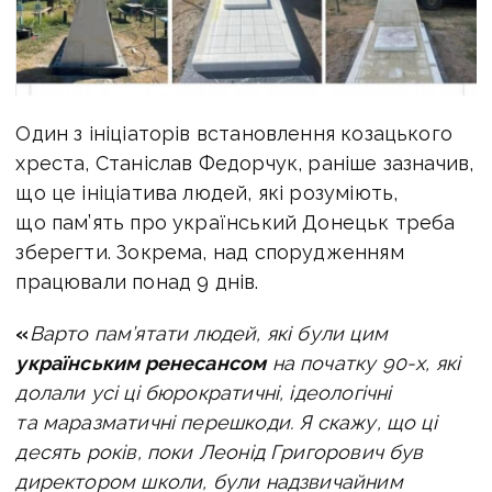
Один з ініціаторів встановлення козацького
хреста, Станіслав Федорчук, раніше зазначив,
що це ініціатива людей, які розуміють,
що пам’ять про український Донецьк треба
зберегти. Зокрема, над спорудженням
працювали понад 9 днів.
«
Варто пам’ятати людей, які були цим
українським ренесансом
на початку 90-х, які
долали усі ці бюрократичні, ідеологічні
та маразматичні перешкоди. Я скажу, що ці
десять років, поки Леонід Григорович був
директором школи, були надзвичайним