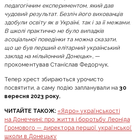
педагогічним експериментом, який дав
чудовий результат. Безліч його вихованців
здобули освіту як в Україні, так і за її межами.
В школі практично не було випадків
асоціальної поведінки та можна сказати,
що це був перший елітарний український
заклад на мільйонний Донецьк
», —
прокоментував Станіслав Федорчук.
Тепер хрест збираються урочисто
посвятити, а саму подію запланували на
30
вересня 2023 року.
ЧИТАЙТЕ ТАКОЖ:
«Ядро» українськості
на Донеччині: про життя і боротьбу Леоніда
Громового — директора першої української
школи в Донецьку