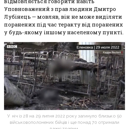
відмовляється говорити навіть
Уповноважений з прав людини Дмитро
Лубінець — мовляв, він не може виділяти
поранених під час теракту від поранених
у будь-якому іншому населеному пункті.
У ніч із 28 на 29 липня 2022 року загинуло близько 50
військовополонених бійців і ще понад 70 отримали
важкі травми.