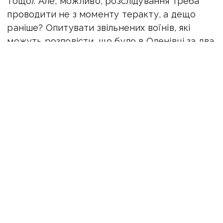
тощо). Але, можливо, розслідування треба
проводити не з моменту теракту, а дещо
раніше? Опитувати звільнених воїнів, які
можуть розповісти, що було в Оленівці за два
тижні чи місяць до вибуху. Можливо, саме
це й вплинуло на відбір», — розповідає Марія
Алєксієвич.
ЧИТАЙТЕ ТАКОЖ:
Річниця теракту в Оленівці:
стало відомо, що спричинило вибух та хто
до нього причетний