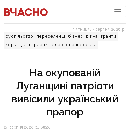
пʼятниця, 7 серпня 2026 р.
суспільство
переселенці
бізнес
війна
гранти
корупція
нардепи
відео
спецпроєкти
На окупованій
Луганщині патріоти
вивісили український
прапор
25 серпня 2020 р., 09:20