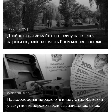
21 липня, 07:43
Донбас втратив майже половину населення
за роки окупації, натомість Росія масово заселяє
регіон своїми громадянами — ГУР
29 червня, 08:31
Правоохоронці підозрюють владу Старобільська
у закупівлі квадрокоптерів за завищеною ціною