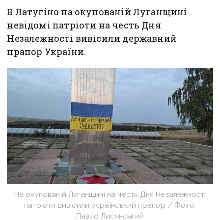
В Латугіно на окупованій Луганщині
невідомі патріоти на честь Дня
Незалежності вивісили державний
прапор України.
На окупованій Луганщині на честь Дня Незалежності
патріоти вивісили український прапор / Фото:
Павло Лисянський