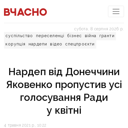
субота, 8 серпня 2026 р.
суспільство
переселенці
бізнес
війна
гранти
корупція
нардепи
відео
спецпроєкти
Нардеп від Донеччини
Яковенко пропустив усі
голосування Ради
у квітні
4 травня 2021 р., 10:22