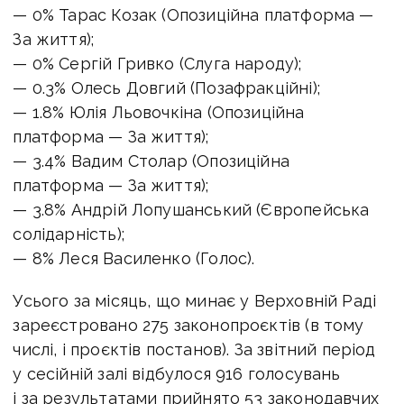
— 0% Тарас Козак (Опозиційна платформа —
За життя);
— 0% Сергій Гривко (Слуга народу);
— 0.3% Олесь Довгий (Позафракційні);
— 1.8% Юлія Льовочкіна (Опозиційна
платформа — За життя);
— 3.4% Вадим Столар (Опозиційна
платформа — За життя);
— 3.8% Андрій Лопушанський (Європейська
солідарність);
— 8% Леся Василенко (Голос).
Усього за місяць, що минає у Верховній Раді
зареєстровано 275 законопроєктів (в тому
числі, і проєктів постанов). За звітний період
у сесійній залі відбулося 916 голосувань
і за результатами прийнято 53 законодавчих