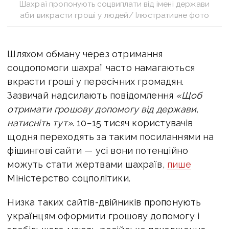
Шахраї пропонують соцвиплати від імені держави
аби викрасти гроші у людей/ Ілюстративне фото
Шляхом обману через отримання
соцдопомоги шахраї часто намагаються
вкрасти гроші у пересічних громадян.
Зазвичай надсилають повідомлення
«
Щоб
отримати грошову допомогу від держави,
натисніть тут»
. 10−15 тисяч користувачів
щодня переходять за таким посиланнями на
фішингові сайти — усі вони потенційно
можуть стати жертвами шахраїв,
пише
Міністерство соцполітики.
Низка таких сайтів-двійників пропонують
українцям оформити грошову допомогу і