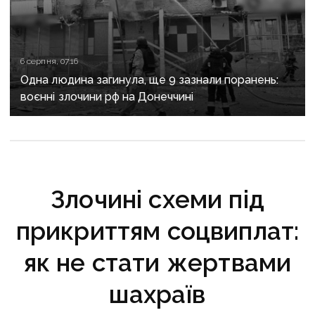
6 серпня, 07:16
Одна людина загинула, ще 9 зазнали поранень:
воєнні злочини рф на Донеччині
Злочині схеми під
прикриттям соцвиплат:
як не стати жертвами
шахраїв