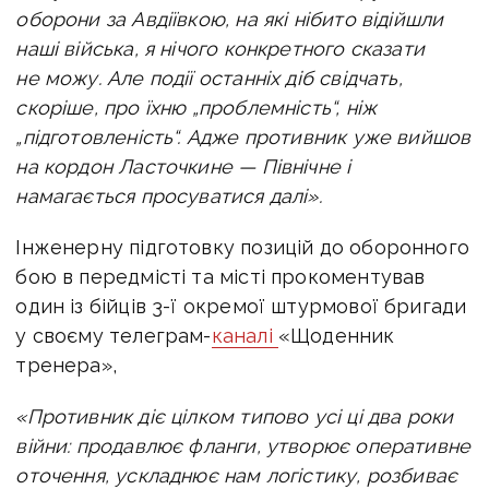
оборони за Авдіївкою, на які нібито відійшли
наші війська, я нічого конкретного сказати
не можу.
Але події останніх діб свідчать,
скоріше, про їхню „проблемність“, ніж
„підготовленість“. Адже противник уже вийшов
на кордон Ласточкине — Північне і
намагається просуватися далі».
Інженерну підготовку позицій до оборонного
бою в передмісті та місті прокоментував
один із бійців 3-ї окремої штурмової бригади
у своєму телеграм-
каналі
«Щоденник
тренера»,
«Противник діє цілком типово усі ці два роки
війни: продавлює фланги, утворює оперативне
оточення, ускладнює нам логістику, розбиває