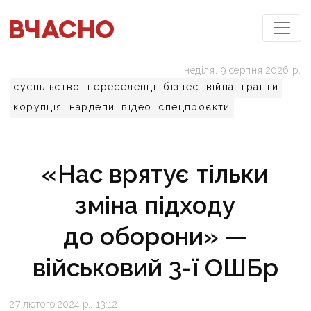
неділя, 9 серпня 2026 р.
суспільство
переселенці
бізнес
війна
гранти
корупція
нардепи
відео
спецпроєкти
«Нас врятує тільки
зміна підходу
до оборони» —
військовий 3-ї ОШБр
27 лютого 2024 р., 13:12