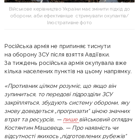
Військове керівництво України має змінити підхід до
оборони, аби ефективніше стримувати окупантів/
Ілюстративне фото
Російська армія не припиняє тиснути
на оборону ЗСУ після взяття Авдіївки.
За тиждень російська армія окупувала вже
кілька населених пунктів на цьому напрямку.
«Противник цілком розуміє, що якщо він
зупиниться, то передові підрозділи ЗСУ
закріпляться, збудують систему оборони, яку
знову доведеться „прогризати“ ціною значних
втрат та ресурсів, —
пише
військовий оглядач
Костянтин Машовець
. —
Про наявність чи
відсутності якихось „підготовлених рубежів“