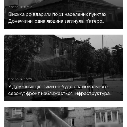
7 серпня, 07:12
Війська рф вдарили по 11 населених пунктах
Донеччини: одна людина загинула, п’ятеро
поранені
6 серпня, 10:20
У Дружківці цієї зими не буде опалювального
сезону: фронт наближається, інфраструктура
критично зруйнована