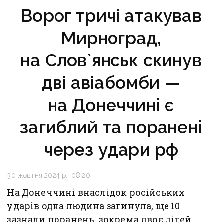
Ворог тричі атакував
Мирноград,
на Слов`янськ скинув
дві авіабомби —
на Донеччині є
загиблий та поранені
через удари рф
30 жовтня 2024 р., 08:20
На Донеччині внаслідок російських
ударів одна людина загинула, ще 10
зазнали поранень, зокрема двоє дітей.