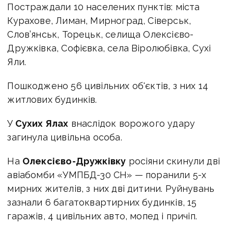
Постраждали 10 населених пунктів: міста
Курахове, Лиман, Мирноград, Сіверськ,
Слов’янськ, Торецьк, селища Олексієво-
Дружківка, Софієвка, села Віролюбівка, Сухі
Яли.
Пошкоджено 56 цивільних об'єктів, з них 14
житлових будинків.
У
Сухих Ялах
внаслідок ворожого удару
загинула цивільна особа.
На
Олексієво-Дружківку
росіяни скинули дві
авіабомби «УМПБД-30 СН» — поранили 5-х
мирних жителів, з них дві дитини. Руйнувань
зазнали 6 багатоквартирних будинків, 15
гаражів, 4 цивільних авто, мопед і причіп.