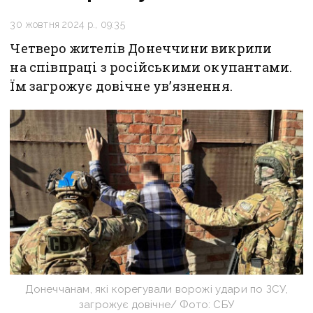
30 жовтня 2024 р., 09:35
Четверо жителів Донеччини викрили
на співпраці з російськими окупантами.
Їм загрожує довічне ув’язнення.
Донеччанам, які корегували ворожі удари по ЗСУ,
загрожує довічне/ Фото: СБУ