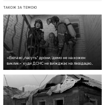
ТАКОЖ ЗА ТЕМОЮ
09:00
«Екіпажі „пасуть“ дрони, їдемо не на кожен
виклик»: куди ДСНС не виїжджає на ліквідацію
надзвичайних ситуацій у Краматорську
та Слов’янську