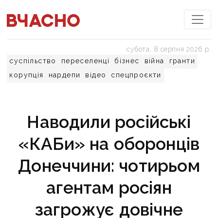
субота, 8 серпня 2026 р.
суспільство
переселенці
бізнес
війна
гранти
корупція
нардепи
відео
спецпроєкти
Наводили російські
«КАБи» на оборонців
Донеччини: чотирьом
агентам росіян
загрожує довічне