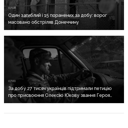
07:08
Один загиблий і 15 поранених за добу: ворог
масовано обстріляв Донеччину
07:00
За добу 27 тисяч українців підтримали петицію
про присвоєння Олексію Юкову звання Героя
України посмертно