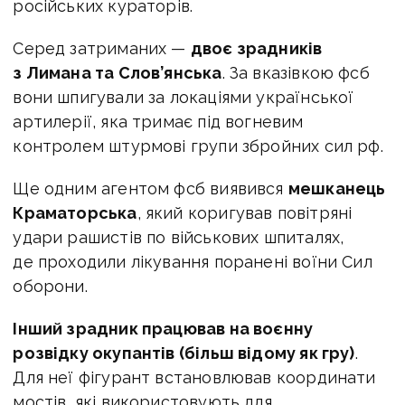
російських кураторів.
Серед затриманих —
двоє зрадників
з Лимана та Слов’янська
. За вказівкою фсб
вони шпигували за локаціями української
артилерії, яка тримає під вогневим
контролем штурмові групи збройних сил рф.
Ще одним агентом фсб виявився
мешканець
Краматорська
, який коригував повітряні
удари рашистів по військових шпиталях,
де проходили лікування поранені воїни Сил
оборони.
Інший зрадник працював на воєнну
розвідку окупантів (більш відому як гру)
.
Для неї фігурант встановлював координати
мостів, які використовують для