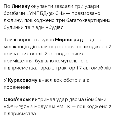
По
Лиману
окупанти завдали три удари
бомбами «УМПБД-30 СН» — травмовано
людину, пошкоджено три багатоквартирних
будинки та 2 адмінбудівлі.
Тричі ворог атакував
Мирноград
— двоє
мешканців дістали поранення, пошкоджено 2
приватних оселі, 2 господарських
приміщення, будівлю комунального
підприємства, гараж, трактор і 7 автомобілів.
У
Кураховому
внаслідок обстрілів є
поранений.
Слов’янськ
витримав удар двома бомбами
«ФАБ-250» з модулем УМПК — пошкоджено 2
підприємства.