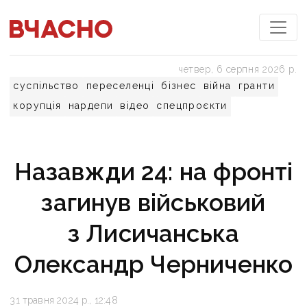
четвер, 6 серпня 2026 р.
суспільство
переселенці
бізнес
війна
гранти
корупція
нардепи
відео
спецпроєкти
Назавжди 24: на фронті
загинув військовий
з Лисичанська
Олександр Черниченко
31 травня 2024 р., 12:48