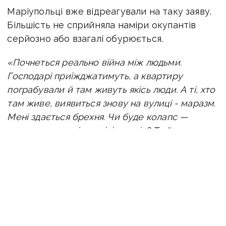
Маріупольці вже відреагували на таку заяву.
Більшість не сприйняла наміри окупантів
серйозно або взагалі обурюється.
«Почнеться реально війна між людьми.
Господарі приїжджатимуть, а квартиру
пограбували й там живуть якісь люди. А ті, хто
там живе, виявиться знову на вулиці - маразм.
Мені здається брехня. Чи буде колапс —
це що не розуміє адміністрація? Та й у цих
квартирах треба робити ремонт — хто і за які
гроші робитиме. Маячня якась», — пише
місцева.
«Одного дня так можеш прийти з роботи
додому, а це вже не твій дім», — додає
місцевий.