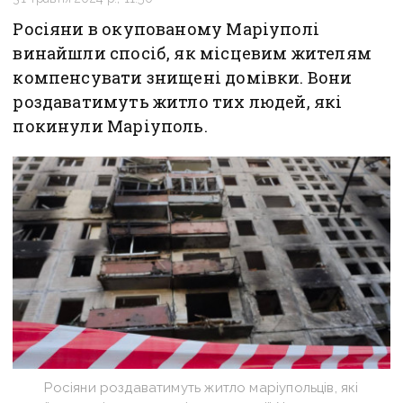
Росіяни в окупованому Маріуполі
винайшли спосіб, як місцевим жителям
компенсувати знищені домівки. Вони
роздаватимуть житло тих людей, які
покинули Маріуполь.
Росіяни роздаватимуть житло маріупольців, які