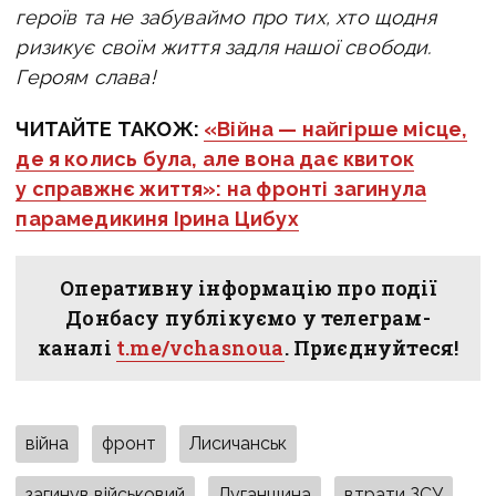
героїв та не забуваймо про тих, хто щодня
ризикує своїм життя задля нашої свободи.
Героям слава!
ЧИТАЙТЕ ТАКОЖ:
«Війна — найгірше місце,
де я колись була, але вона дає квиток
у справжнє життя»: на фронті загинула
парамедикиня Ірина Цибух
Оперативну інформацію про події
Донбасу публікуємо у телеграм-
каналі
t.me/vchasnoua
. Приєднуйтеся!
війна
фронт
Лисичанськ
загинув військовий
Луганщина
втрати ЗСУ