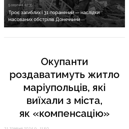
5 серпня, 07:35
Троє загиблих і 31 поранений — наслідки
масованих обстрілів Донеччини
Окупанти
роздаватимуть житло
маріупольців, які
виїхали з міста,
як «компенсацію»
31 травня 2024 р., 11:50