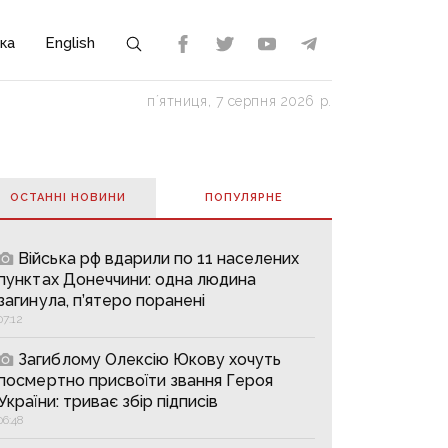
ка
English
пʼятниця, 7 серпня 2026 р.
ОСТАННІ НОВИНИ
ПОПУЛЯРНE
Війська рф вдарили по 11 населених
пунктах Донеччини: одна людина
загинула, п’ятеро поранені
07:12
Загиблому Олексію Юкову хочуть
посмертно присвоїти звання Героя
України: триває збір підписів
06:48