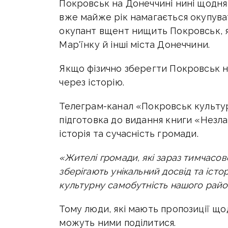
Покровськ на Донеччині нині щодня
вже майже рік намагається окупуват
окупант вщент нищить Покровськ, як
Мар'їнку й інші міста Донеччини.
Якщо фізично зберегти Покровськ н
через історію.
Телеграм-канал «Покровськ культ
підготовка до видання книги «Незл
історія та сучасність громади.
«Жителі громади, які зараз тимчасов
зберігають унікальний досвід та істор
культурну самобутність нашого район
Тому люди, які мають пропозиції щодо
можуть ними поділитися.