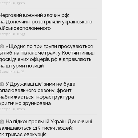
6 серпня, 13:20
Черговий воєнний злочин рф:
на Донеччині розстріляли українського
військовополоненого
6 серпня, 12:43
«Щодня по три групи просуваються
вглиб на пів кілометра»: у Костянтинівці
досвідчених офіцерів рф відправляють
на штурми позицій
6 серпня, 11:35
У Дружківці цієї зими не буде
опалювального сезону: фронт
наближається, інфраструктура
критично зруйнована
6 серпня, 10:20
На підконтрольній Україні Донеччині
залишаються 115 тисяч людей:
як триває евакуація