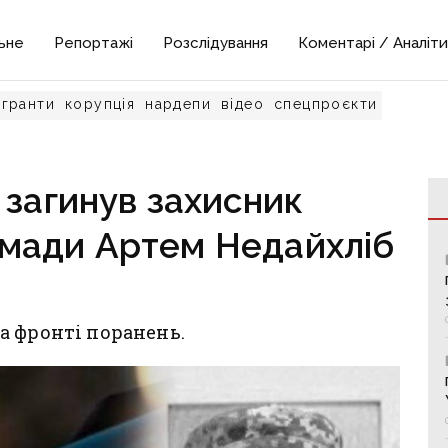
ьне
Репортажі
Розслідування
Коментарі / Аналіти
гранти
корупція
нардепи
відео
спецпроєкти
 загинув захисник
омади Артем Недайхліб
а фронті поранень.