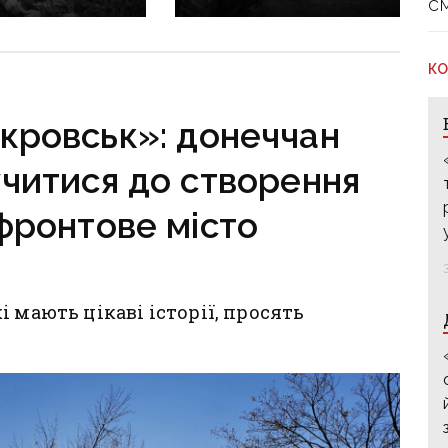
с
но присвоїти
за тобою плакала вся
Героя України:
Україна»: 7 та 8 серпня
бір підписів
прощаються із
КО
засновником організації
«Плацдарм» Олексієм
кровськ»: донеччан
Юковим
читися до створення
фронтове місто
 мають цікаві історії, просять