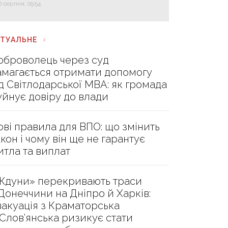
6 серпня, 09:54
КТУАЛЬНЕ
оброволець через суд
амагається отримати допомогу
ід Світлодарської МВА: як громада
уйнує довіру до влади
ові правила для ВПО: що змінить
акон і чому він ще не гарантує
итла та виплат
Ждуни» перекривають траси
 Донеччини на Дніпро й Харків:
вакуація з Краматорська
 Слов’янська ризикує стати