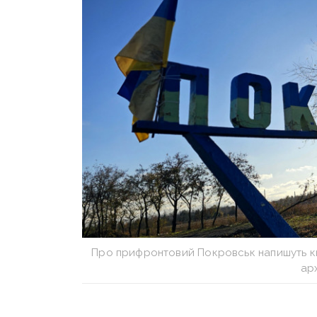
Про прифронтовий Покровськ напишуть кни
арх