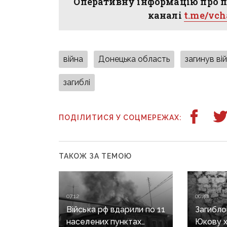
Оперативну інформацію про п
каналі
t.me/vc
війна
Донецька область
загинув ві
загиблі
ПОДІЛИТИСЯ У СОЦМЕРЕЖАХ:
ТАКОЖ ЗА ТЕМОЮ
07:12
06:48
Війська рф вдарили по 11
Загибло
населених пунктах
Юкову х