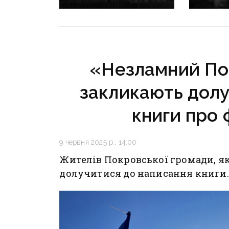
Донеччини: одна людина
посмерт
загинула, п’ятеро
звання 
поранені
триває з
«Незламний По
закликають долу
книги про 
9 червня 2025 р., 14:00
Жителів Покровської громади, які
долучитися до написання книги.