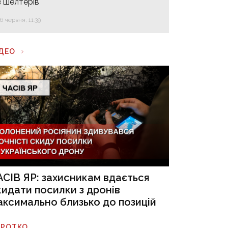
з шелтерів
16 червня, 11:39
ІДЕО
АСІВ ЯР: захисникам вдається
кидати посилки з дронів
аксимально близько до позицій
ОРОТКО