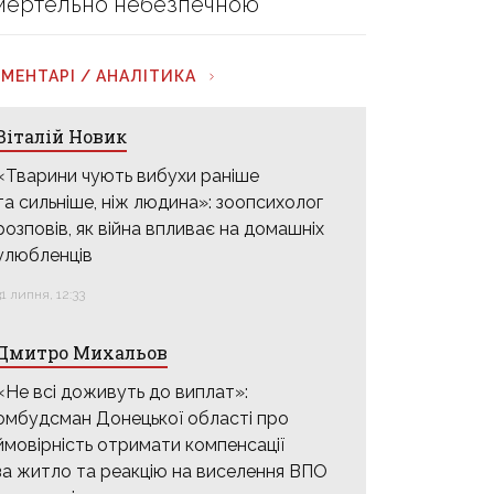
мертельно небезпечною
МЕНТАРІ / АНАЛІТИКА
Віталій Новик
«Тварини чують вибухи раніше
та сильніше, ніж людина»: зоопсихолог
розповів, як війна впливає на домашніх
улюбленців
31 липня, 12:33
Дмитро Михальов
«Не всі доживуть до виплат»:
омбудсман Донецької області про
ймовірність отримати компенсації
за житло та реакцію на виселення ВПО