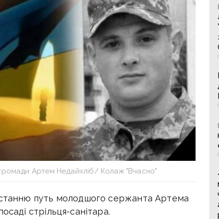
 громади Артем Недайхліб/ Колаж "Вчасно"
 останню путь молодшого сержанта Артема
посаді
стрільця-санітара.