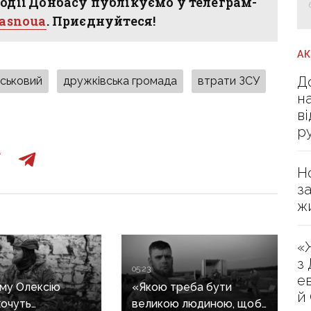
одії Донбасу публікуємо у телеграм-
hasnoua
. Приєднуйтеся!
А
Д
йськовий
дружківська громада
втрати ЗСУ
н
в
р
Н
з
ж
«
з
05:23
е
му Олексію
«Якою треба бути
й
очуть
великою людиною, щоб