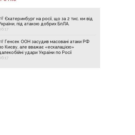
Єкатеринбург на росії, що за 2 тис. км від
України, під атакою добрих БпЛА.
06:17
Генсек ООН засудив масовані атаки РФ
по Києву, але вважає «ескалацією»
далекобійні удари України по Росії
06:17