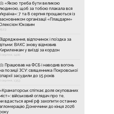
«Якою треба бути великою
людиною, щоб за тобою плакала вся
Україна»: 7 та 8 серпня прощаються із
засновником організації «Плацдарм»
Олексієм Юковим
05:23
Відрядження, відпочинок і поїздка за
дітьми: ВАКС знову відмовив
Кириленкам у виїзді за кордон
6 серпня, 14:00
Працював на ФСБ і наводив вогонь
на позиції ЗСУ: священника Покровської
єпархії засудили до 15 років
6 серпня, 13:53
«Краматорськ спіткає доля окупованих
міст»: військовий оглядач про те,
чи вдасться армії рф захопити останню
агломерацію Донеччини до кінця 2026
року