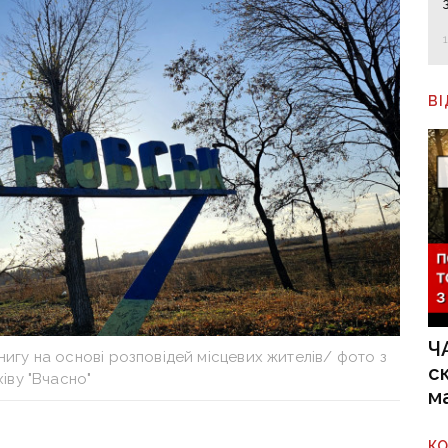
В
Ч
гу на основі розповідей місцевих жителів/ фото з
с
іву "Вчасно"
м
К