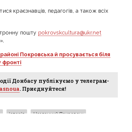
ся краєзнавців, педагогів, а також всіх
ктронну пошту
pokrovskcultura@ukr.net
».
 районі Покровська й просувається біля
у фронті
одії Донбасу публікуємо у телеграм-
hasnoua
. Приєднуйтеся!
а
історія
Незламний Покровськ