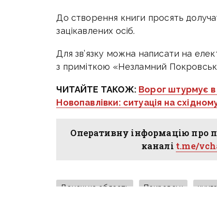
До створення книги просять долучати
зацікавлених осіб.
Для зв’язку можна написати на еле
з приміткою «Незламний Покровськ
ЧИТАЙТЕ ТАКОЖ:
Ворог штурмує в
Новопавлівки: ситуація на східном
Оперативну інформацію про п
каналі
t.me/vc
Донецька область
Покровськ
книг
Покровська громада
суспільство