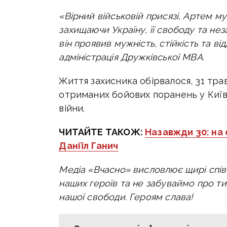
«Вірний військовій присязі, Артем м
захищаючи Україну, її свободу та не
він проявив мужність, стійкість та в
адміністрація Дружківської МВА.
Життя захисника обірвалося, 31 трав
отриманих бойових поранень у Київс
війни.
ЧИТАЙТЕ ТАКОЖ:
Назавжди 30: на 
Даніїл Ганич
Медіа «Вчасно» висловлює щирі спів
наших героїв та не забуваймо про ти
нашої свободи. Героям слава!