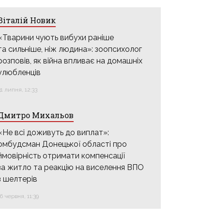
Віталій Новик
«Тварини чують вибухи раніше
та сильніше, ніж людина»: зоопсихолог
розповів, як війна впливає на домашніх
улюбленців
31 липня, 12:33
Дмитро Михальов
«Не всі доживуть до виплат»:
омбудсман Донецької області про
ймовірність отримати компенсації
за житло та реакцію на виселення ВПО
з шелтерів
16 червня, 11:39