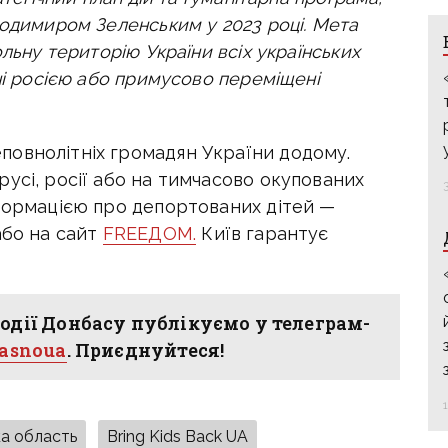
лодимиром Зеленським у 2023 році. Мета
ольну територію України всіх українських
ні росією або примусово переміщені
овнолітніх громадян України додому.
усі, росії або на тимчасово окупованих
нформацією про депортованих дітей —
або на сайт
FREEДОМ.
Київ гарантує
одії Донбасу публікуємо у телеграм-
hasnoua
. Приєднуйтеся!
а область
Bring Kids Back UA