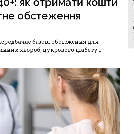
40+: як отримати кошти
тне обстеження
передбачає базові обстеження для
нних хвороб, цукрового діабету і