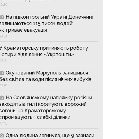
10:20
На підконтрольній Україні Донеччині
залишаються 115 тисяч людей:
як триває евакуація
09:54
У Краматорську припиняють роботу
чотири відділення «Укрпошти»
08:46
Окупований Маріуполь залишився
без світла та води після нічних вибухів
08:36
На Слов’янському напрямку росіяни
заходять в тил і коригують ворожий
вогонь, на Краматорському
«промацують» слабкі ділянки
07:45
Одна людина загинула, ще 9 зазнали