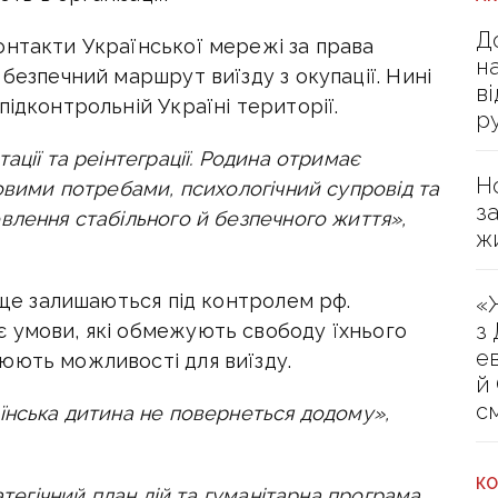
Д
онтакти Української мережі за права
н
безпечний маршрут виїзду з окупації. Нині
в
підконтрольній Україні території.
р
ації та реінтеграції. Родина отримає
Н
овими потребами, психологічний супровід та
з
влення стабільного й безпечного життя»,
ж
й ще залишаються під контролем рф.
«
з
 умови, які обмежують свободу їхнього
е
юють можливості для виїзду.
й
с
їнська дитина не повернеться додому»,
КО
атегічний план дій та гуманітарна програма,