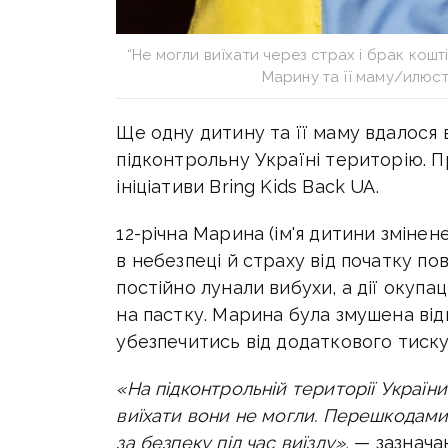
“Не могли виїхати через страх і брак кошті
Марину та її маму/илюс
Ще одну дитину та її маму вдалося 
підконтрольну Україні територію. П
ініціативи Bring Kids Back UA.
12-річна Марина (ім'я дитини змінен
в небезпеці й страху від початку п
постійно лунали вибухи, а дії окупа
на пастку. Марина була змушена від
убезпечитись від додаткового тиску 
«На підконтрольній території України
виїхати вони не могли. Перешкодами 
за безпеку під час виїзду»,
— зазначаю