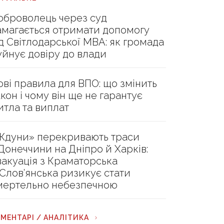
оброволець через суд
амагається отримати допомогу
ід Світлодарської МВА: як громада
уйнує довіру до влади
ові правила для ВПО: що змінить
акон і чому він ще не гарантує
итла та виплат
Ждуни» перекривають траси
 Донеччини на Дніпро й Харків:
вакуація з Краматорська
 Слов’янська ризикує стати
мертельно небезпечною
МЕНТАРІ / АНАЛІТИКА