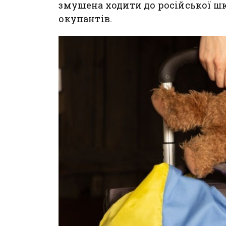
змушена ходити до російської шк
окупантів.