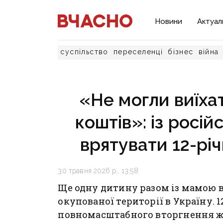
Новини
Актуал
суспільство
переселенці
бізнес
війна
«Не могли виїхат
коштів»: із росій
врятувати 12-річ
30 травня 2026 р., 13:58
Ще одну дитину разом із мамою 
окупованої території в Україну. 
повномасштабного вторгнення ж