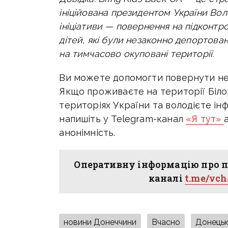
ініційована президентом України Во
ініціативи — повернення на підконтр
дітей, які були незаконно депортова
на тимчасово окуповані території.
Ви можете допомогти повернути неп
Якщо проживаєте на території Білор
територіях України та володієте і
напишіть у Telegram-канал
«Я тут»
анонімність.
Оперативну інформацію про п
каналі
t.me/vc
новини Донеччини
Вчасно
Донецьк