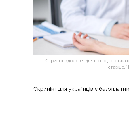
Скринінг здоровʼя 40+ це національна п
старше/ 
Скринінг для українців є безоплатн
гривень на обстеження. Пройти їх
приватних медзакладах
у різних рег
охорони здоров’я України