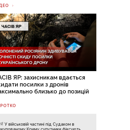
ІДЕО
АСІВ ЯР: захисникам вдається
кидати посилки з дронів
аксимально близько до позицій
ОРОТКО
У військовій частині під Судаком в
окупованому Криму супутники фіксують