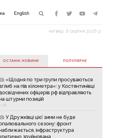
ка
English
четвер, 6 серпня 2026 р.
ОСТАННІ НОВИНИ
ПОПУЛЯРНE
«Щодня по три групи просуваються
вглиб на пів кілометра»: у Костянтинівці
досвідчених офіцерів рф відправляють
на штурми позицій
11:35
У Дружківці цієї зими не буде
опалювального сезону: фронт
наближається, інфраструктура
критично зруйнована