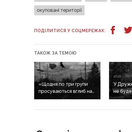
окуповані території
ПОДІЛИТИСЯ У СОЦМЕРЕЖАХ:
ТАКОЖ ЗА ТЕМОЮ
11:35
10:20
«Щодня по три групи
У Дружкі
просуваються вглиб на
не буде
пів кілометра»:
сезону:
у Костянтинівці
наближа
досвідчених офіцерів рф
інфраст
відправляють на штурми
критичн
позицій