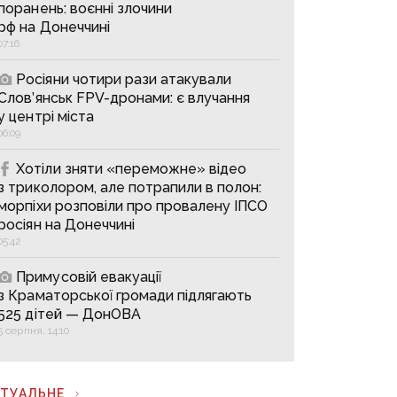
поранень: воєнні злочини
рф на Донеччині
07:16
Росіяни чотири рази атакували
Слов’янськ FPV-дронами: є влучання
у центрі міста
06:09
Хотіли зняти «переможне» відео
з триколором, але потрапили в полон:
морпіхи розповіли про провалену ІПСО
росіян на Донеччині
05:42
Примусовій евакуації
з Краматорської громади підлягають
525 дітей — ДонОВА
5 серпня, 14:10
КТУАЛЬНЕ