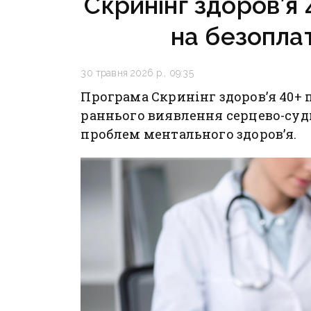
Скринінг здоров’я 
на безопла
30 травня 2026 р., 09:35
Програма Скринінг здоровʼя 40+ 
раннього виявлення серцево-суди
проблем ментального здоров’я.