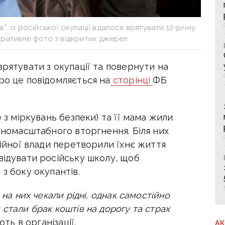
в”: із російської окупації вдалося врятувати 12-річну
тративне фото з відкритих джерел
врятувати з окупації та повернути на
ро це повідомляється на
сторінці
ФБ
е з міркувань безпеки) та її мама жили
овномасштабного вторгнення. Біля них
ційної влади перетворили їхнє життя
відувати російську школу, щоб
з боку окупантів.
 на них чекали рідні, однак самостійно
стали брак коштів на дорогу та страх
ть в організації.
А