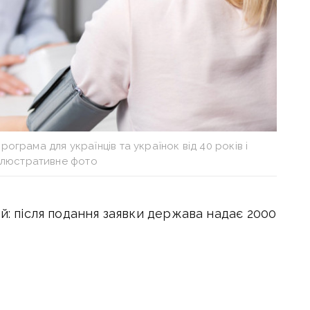
рограма для українців та українок від 40 років і
Ілюстративне фото
ий: після подання заявки держава надає 2000
 можна в
державних,
комунальних і
іонах України,
повідомляє
Міністерство