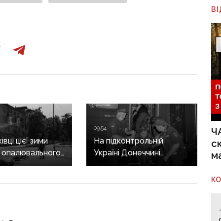
В
09:54
Ч
вці цієї зими
На підконтрольній
с
 опалювального
Україні Донеччині
м
 фронт
залишаються 115 тисяч
ється,
людей: як триває
К
руктура
евакуація
о зруйнована