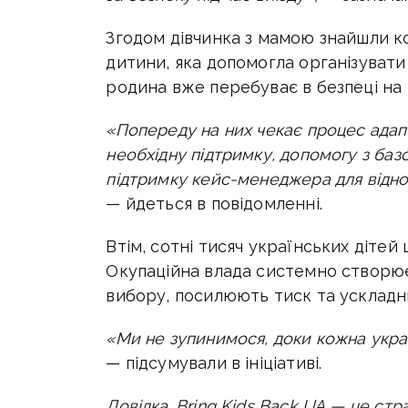
Згодом дівчинка з мамою знайшли к
дитини, яка допомогла організувати 
родина вже перебуває в безпеці на 
«Попереду на них чекає процес адапт
необхідну підтримку, допомогу з баз
підтримку кейс-менеджера для відно
— йдеться в повідомленні.
Втім, сотні тисяч українських діте
Окупаційна влада системно створює
вибору, посилюють тиск та ускладн
«Ми не зупинимося, доки кожна укра
— підсумували в ініціативі.
Довідка. Bring Kids Back UA — це стр