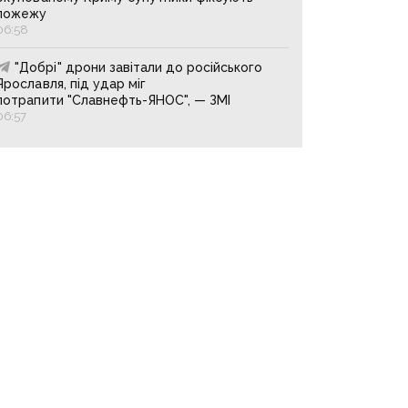
пожежу
06:58
"Добрі" дрони завітали до російського
Ярославля, під удар міг
потрапити "Славнефть-ЯНОС", — ЗМІ
06:57