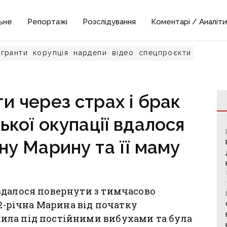
ьне
Репортажі
Розслідування
Коментарі / Аналіти
гранти
корупція
нардепи
відео
спецпроєкти
и через страх і брак
ської окупації вдалося
ну Марину та її маму
вдалося повернути з тимчасово
12-річна Марина від початку
ила під постійними вибухами та була