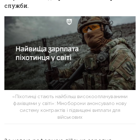
служби.
«Піхотинці стають найбільш високооплачуваними
фахівцями у світі»: Міноборони анонсувало нову
систему контрактів і підвищені виплати для
військових