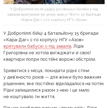
У Добропіллі після удару російської бомби з-під
завалів врятували 90-річну жінку/ Фото: 15 бригади
«Кара-Даг» 1-го корпусу НГУ «Азов»
У Добропіллі бійці
4 батальйону 15 бригади
«Кара-Даг» 1-го корпусу НГУ «Азов»
врятували бабусю з-під завалів
.
Лідія
Григорівна не хотіла виїжджати зі своєї
квартири попри постійні ворожі обстріли.
Зриватися з місця, покидати рідні стіни
у дев’яносто років — для жінки було важким
рішенням, яке постійно відкладалося на потім.
Рідні залишилися разом з нею і це мало
не коштувало їм життя.
Під час особливо рясних «прильотів» Лідія