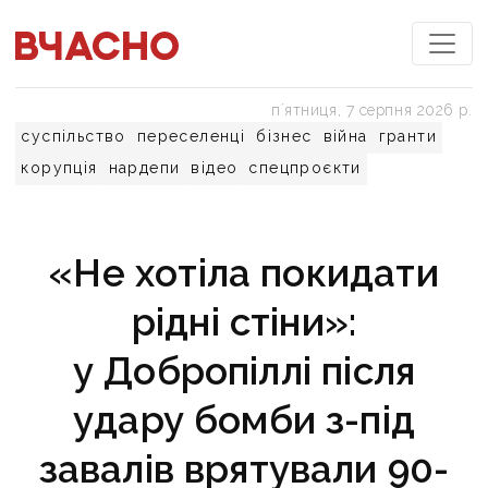
пʼятниця, 7 серпня 2026 р.
суспільство
переселенці
бізнес
війна
гранти
корупція
нардепи
відео
спецпроєкти
«Не хотіла покидати
рідні стіни»:
у Добропіллі після
удару бомби з-під
завалів врятували 90-