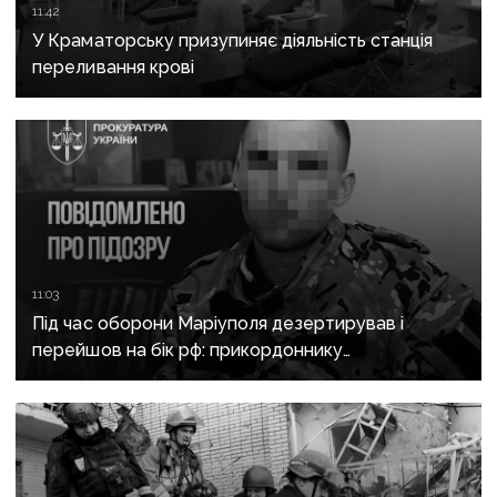
11:42
У Краматорську призупиняє діяльність станція
переливання крові
11:03
Під час оборони Маріуполя дезертирував і
перейшов на бік рф: прикордоннику
з «Азовсталі» повідомили про підозру