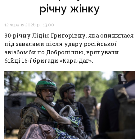
річну жінку
12 червня 2026 р., 13:00
90-річну Лідію Григорівну, яка опинилася
під завалами після удару російської
авіабомби по Добропіллю, врятували
бійці 15-ї бригади «Кара-Даг».