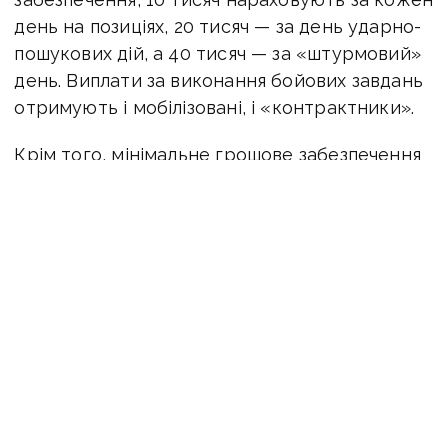
день на позиціях, 20 тисяч — за день ударно-
пошукових дій, а 40 тисяч — за «штурмовий»
день. Виплати за виконання бойових завдань
отримують і мобілізовані, і «контрактники».
Крім того, мінімальне грошове забезпечення
військових в тилу зростає до 30 тисяч
гривень, і оплата «зростає разом із
ризиком» — чим ближче до лінії бойового
зіткнення, тим більша доплата.
Виплати збільшать і для командувачів
бойових підрозділів — вдвічі. Зарплата
командира бригади становитиме 150 тисяч
гривень, а для командира корпусу — 230
тисяч.