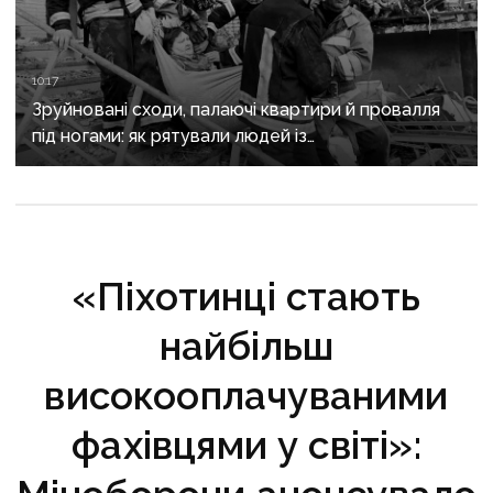
10:17
Зруйновані сходи, палаючі квартири й провалля
під ногами: як рятували людей із
багатоповерхівки в Краматорську
«Піхотинці стають
найбільш
високооплачуваними
фахівцями у світі»: