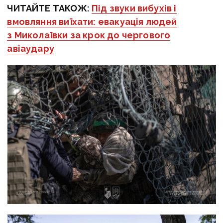
ЧИТАЙТЕ ТАКОЖ:
Під звуки вибухів і
вмовляння виїхати: евакуація людей
з Миколаївки за крок до чергового
авіаудару