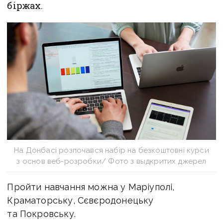
біржах.
На Донбасі розпочався набір на безкоштовні курси
з основ веб-розробки/ Фото з выдкритих джерел
Пройти навчання можна у Маріуполі,
Краматорську, Сєвєродонецьку
та Покровську.