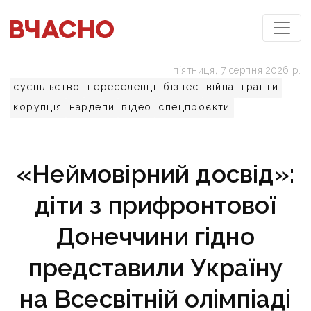
пʼятниця, 7 серпня 2026 р.
суспільство
переселенці
бізнес
війна
гранти
корупція
нардепи
відео
спецпроєкти
«Неймовірний досвід»:
діти з прифронтової
Донеччини гідно
представили Україну
на Всесвітній олімпіаді