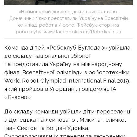
«Неймовірний досвід»: діти з прифронтової
Донеччини гідно представили Україну на Всесвітній
олімпіаді роботів / фото: Фейсбук-сторінка
робоклубу: www.facebook.com/Roboticainua
Команда дітей «Робоклуб Вугледар» увійшла
до складу національної збірної
та представила Україну на міжнародному
фіналі Всесвітньої олімпіади з робототехніки
World Robot Olympiad International Final 2019,
який пройшов в Угорщині, повідомляє ІА
«Вчасно».
До складу команди увійшли діти-переселенці
з Донецька та Ясиноватої: Микита Теличко,
Іван Свєтов та Богдан Удовіка.
Супроводжували їх тренери та засновники