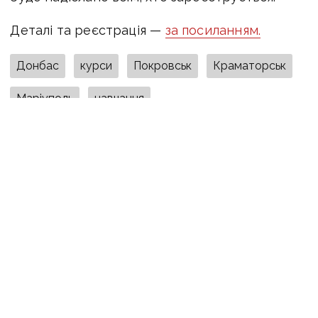
Деталі та реєстрація —
за посиланням.
Донбас
курси
Покровськ
Краматорськ
Маріуполь
навчання
ПОДІЛИТИСЯ У СОЦМЕРЕЖАХ:
ТАКОЖ ЗА ТЕМОЮ