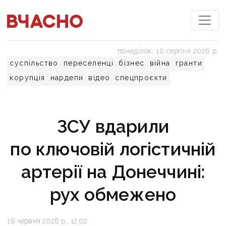
понеділок, 10 серпня 2026 р.
суспільство
переселенці
бізнес
війна
гранти
корупція
нардепи
відео
спецпроєкти
ЗСУ вдарили
по ключовій логістичній
артерії на Донеччині:
рух обмежено
18 червня 2026 р., 12:02