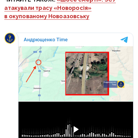
атакували трасу «Новоросія»
в окупованому Новоазовську