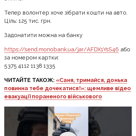
Тепер волонтер хоче зібрати кошти на авто.
Ціль: 125 тис. грн.
Задонатити можна
на банку
https://send.monobank.ua/jar/AFDX1YsS46
або
за н
омером картки:
5375 4112 1138 1335
ЧИТАЙТЕ ТАКОЖ:
«Саня, тримайся, донька
повинна тебе дочекатися!»: щемливе відео
евакуації пораненого військового