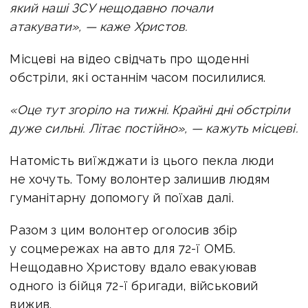
який наші ЗСУ нещодавно почали
атакувати», — каже Христов.
Місцеві на відео свідчать про щоденні
обстріли, які останнім часом посилилися.
«Оце тут згоріло на тижні.
Крайні дні обстріли
дуже сильні. Літає постійно», — кажуть місцеві.
Натомість виїжджати із цього пекла люди
не хочуть. Тому волонтер залишив людям
гуманітарну допомогу й поїхав далі.
Разом з цим
волонтер оголосив збір
у соцмережах на авто для 72-ї ОМБ.
Нещодавно Христову вдало евакуював
одного із бійця 72-ї бригади, військовий
вижив.