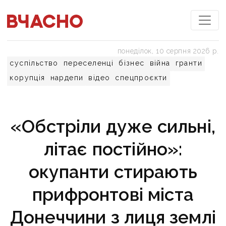
понеділок, 10 серпня 2026 р.
суспільство
переселенці
бізнес
війна
гранти
корупція
нардепи
відео
спецпроєкти
«Обстріли дуже сильні,
літає постійно»:
окупанти стирають
прифронтові міста
Донеччини з лиця землі