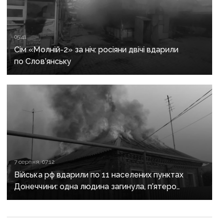
05:41
Сім «Молній-2» за ніч: росіяни двічі вдарили
по Слов’янську
7 серпня, 07:12
Війська рф вдарили по 11 населених пунктах
Донеччини: одна людина загинула, п’ятеро
поранені