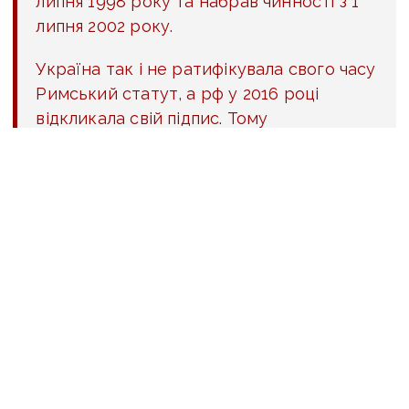
липня
1998 року
та набрав чинності з 1
липня 2002 року.
Україна так і не ратифікувала свого часу
Римський статут, а рф у 2016 році
відкликала свій підпис.
Тому
Міжнародний кримінальний суд
в Україні володіє юрисдикцією тільки
щодо скоєних російськими військами
злочинів геноциду, воєнних злочинів і
злочинів проти людства. Сам факт
агресії росії розслідувати він не може.
«Україна теж не ратифікувала Римський
статут, ви можете мені сказати, але якщо
ми це зробимо, росія цього його все одно
ніколи не ратифікує. Тобто ми не зустрінемось