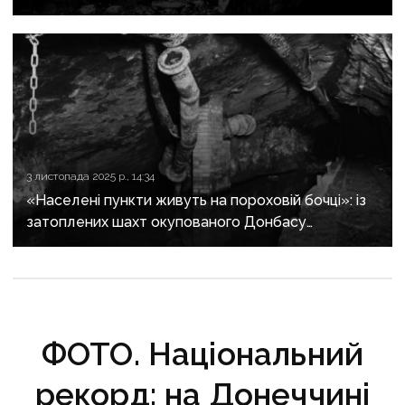
3 листопада 2025 р., 14:34
«Населені пункти живуть на пороховій бочці»: із
затоплених шахт окупованого Донбасу
на поверхню підіймається газ метан
ФОТО. Національний
рекорд: на Донеччині