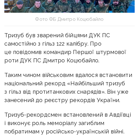
Фото ФБ Дмитро Коцюбайло
Тризуб був зварений бійцями ДУК ПС
самостійно з гільз 122 калібру. Про
це повідомив командир Першої штурмової
роти ДУК ПС Дмитро Коцюбайло.
Таким чином військовим вдалося встановити
національний рекорд «Найбільший тризуб
з гільз від протитанкових снарядів». Він уже
занесений до реєстру рекордів України.
Тризуб-рекордсмен встановлений в Авдіївці
і виконує роль меморіалу загиблим
побратимам у російсько-українській війні.