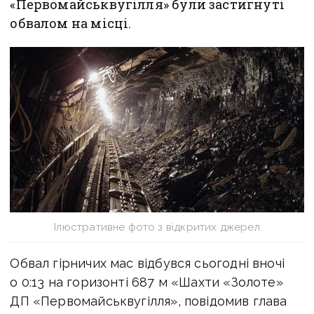
«Первомайськвугілля» були застигнуті
обвалом на місці.
Ілюстративне фото з відкритих джерел
Обвал гірничих мас відбувся сьогодні вночі
о 0:13 на горизонті 687 м «Шахти «Золоте»
ДП «Первомайськвугілля», повідомив глава