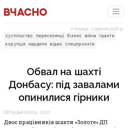
пʼятниця, 7 серпня 2026 р.
суспільство
переселенці
бізнес
війна
гранти
корупція
нардепи
відео
спецпроєкти
Обвал на шахті
Донбасу: під завалами
опинилися гірники
28 грудня 2020 р., 10:57
Двоє працівників шахти «Золоте» ДП