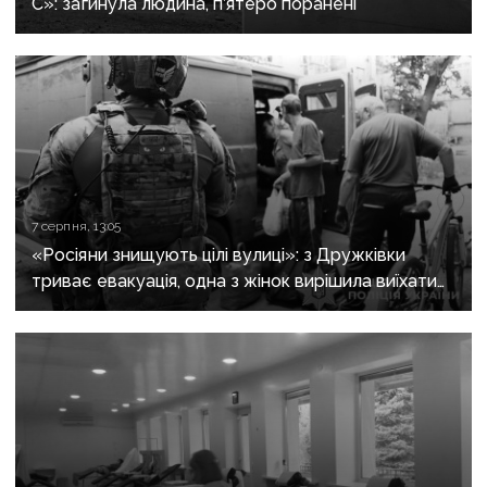
С»: загинула людина, п’ятеро поранені
7 серпня, 13:05
«Росіяни знищують цілі вулиці»: з Дружківки
триває евакуація, одна з жінок вирішила виїхати
після загибелі чоловіка