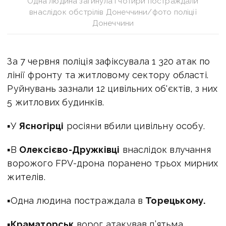
Одна людина загинула і чотири постраждали
внаслідок обстрілів Донеччини/фото поліції
Донеччини
За 7 червня поліція зафіксувала 1 320 атак по
лінії фронту та житловому сектору області.
Руйнувань зазнали 12 цивільних об'єктів, з них
5 житлових будинків.
▪У
Ясногірці
росіяни вбили цивільну особу.
▪В
Олексієво-Дружківці
внаслідок влучання
ворожого FPV-дрона поранено трьох мирних
жителів.
▪Одна людина постраждала в
Торецькому.
▪
Краматорськ
ворог атакував п’ятьма