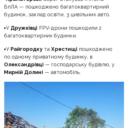
БпЛА — пошкоджено багатоквартирний
будинок, заклад освіти, 3 цивільних авто.
▪У
Дружківці
FPV-дрони пошкодили 2
багатоквартирних будинки.
▪У
Райгородку
та
Хрестищі
пошкоджено
по одному приватному будинку, в
Олександрівці
— господарську будівлю, у
Мирній Долині
— автомобіль.