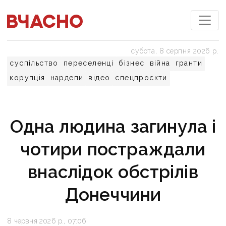
субота, 8 серпня 2026 р.
суспільство
переселенці
бізнес
війна
гранти
корупція
нардепи
відео
спецпроєкти
Одна людина загинула і
чотири постраждали
внаслідок обстрілів
Донеччини
8 червня 2026 р., 07:06