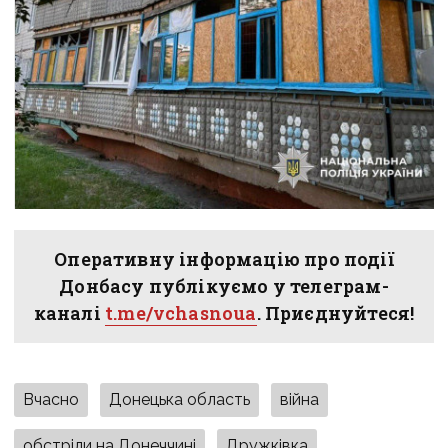
Оперативну інформацію про події
Донбасу публікуємо у телеграм-
каналі
t.me/vchasnoua
. Приєднуйтеся!
Вчасно
Донецька область
війна
обстріли на Донеччині
Дружківка