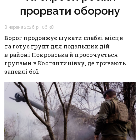
прорвати оборону
8 червня 2026 р., 06:38
Ворог продовжує шукати слабкі місця
та готує ґрунт для подальших дій
в районі Покровська й просочується
групами в Костянтинівку, де тривають
запеклі бої.