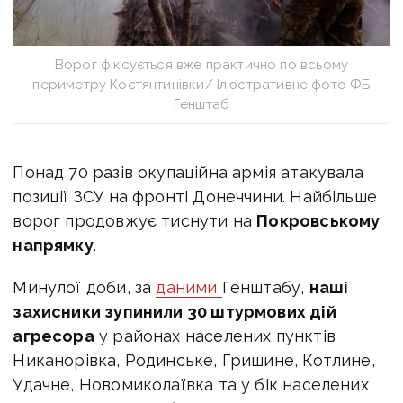
Ворог фіксується вже практично по всьому
периметру Костянтинівки/ Ілюстративне фото ФБ
Генштаб
Понад 70 разів окупаційна армія атакувала
позиції ЗСУ на фронті Донеччини. Найбільше
ворог продовжує тиснути на
Покровському
напрямку
.
Минулої доби, за
даними
Генштабу,
наші
захисники зупинили 30 штурмових дій
агресора
у районах населених пунктів
Никанорівка, Родинське, Гришине, Котлине,
Удачне, Новомиколаївка та у бік населених