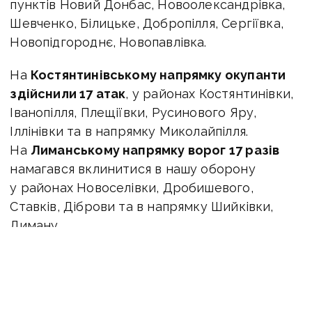
пунктів Новий Донбас, Новоолександрівка,
Шевченко, Білицьке, Добропілля, Сергіївка,
Новопідгороднє, Новопавлівка.
На
Костянтинівському напрямку окупанти
здійснили 17 атак
, у районах Костянтинівки,
Іванопілля, Плещіївки, Русинового Яру,
Іллінівки та в напрямку Миколайпілля.
На
Лиманському напрямку ворог 17 разів
намагався вклинитися в нашу оборону
у районах Новоселівки, Дробишевого,
Ставків, Діброви та в напрямку Шийківки,
Лиману.
Військовий на позивний «Мучной»
повідомляє
, що
Покровський напрямок
залишається одним із найгарячіших секторів,