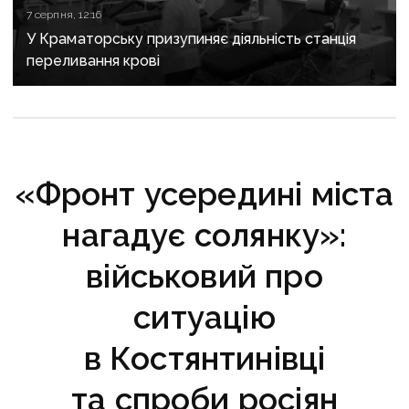
7 серпня, 12:16
У Краматорську призупиняє діяльність станція
переливання крові
«Фронт усередині міста
нагадує солянку»:
військовий про
ситуацію
в Костянтинівці
та спроби росіян