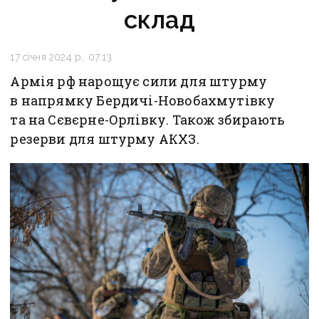
склад
17 січня 2024 р., 07:13
Армія рф нарощує сили для штурму
в напрямку Бердичі-Новобахмутівку
та на Сєвєрне-Орлівку. Також збирають
резерви для штурму АКХЗ.