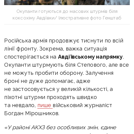
Окупанти готуються до масових штурмів біля
коксохіму Авдіївки/ Ілюстративне фото Генштаб
Російська армія продовжує тиснути по всій
лінії фронту. Зокрема, важка ситуація
спостерігається на
Авдіївському напрямку
.
Окупанти штурмують біля
Степового, але все
не можуть пробити оборону. Залучення
броні не дуже допомагає, адже
не застосовується у великій кількості, а
піхотні штурми проходять швидко
та невдало,
пише
військовий журналіст
Богдан Мірошников.
«У районі АКХЗ без особливих змін, єдине