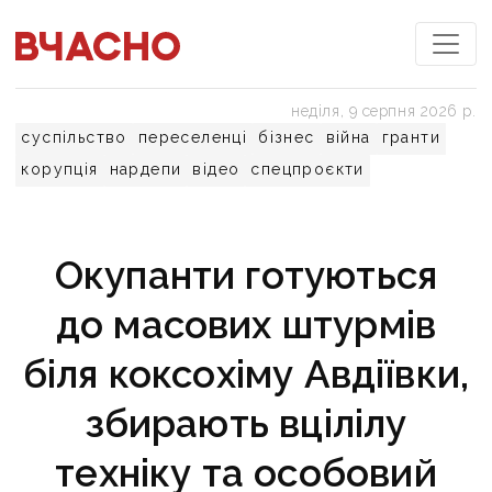
неділя, 9 серпня 2026 р.
суспільство
переселенці
бізнес
війна
гранти
корупція
нардепи
відео
спецпроєкти
Окупанти готуються
до масових штурмів
біля коксохіму Авдіївки,
збирають вцілілу
техніку та особовий