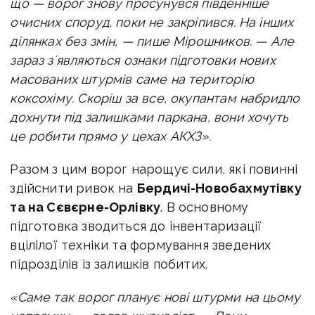
що — ворог знову просунувся південніше
очисних споруд, поки не закріпився.
На інших
ділянках без змін, — пише Мірошников. —
Але
зараз зʼявляються ознаки підготовки нових
масованих штурмів саме на територію
коксохіму. Скоріш за все, окупантам набридло
дохнути під залишками паркана, вони хочуть
це робити прямо у цехах АКХЗ».
Разом з цим ворог нарощує сили, які повинні
здійснити ривок на
Бердичі-Новобахмутівку
та на Сєвєрне-Орлівку
.
В основному
підготовка зводиться до інвентаризації
вцілілої техніки та формування зведених
підрозділів із залишків побитих.
«Саме так ворог планує нові штурми на цьому