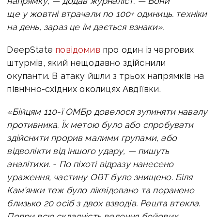
напрямку, — додав журналіст. —
Вони
ще у жовтні втрачали по 100+ одиниць. техніки
на день, зараз це їм дається взнаки».
DeepState
повідомив
про один із чергових
штурмів, який нещодавно здійснили
окупанти.
В атаку йшли з трьох напрямків на
північно-східних околицях Авдіївки.
«Бійцям 110-ї ОМБр довелося зупиняти навалу
противника. Їх метою було або спробувати
здійснити прорив малими групами, або
відволікти від іншого удару, — пишуть
аналітики. -
По піхоті відразу нанесено
ураження, частину ОВТ було знищено. Біля
Кам’янки теж було ліквідовано та поранено
близько 20 осіб з двох взводів. Решта втекла.
Попри всю складність ведення бойових,