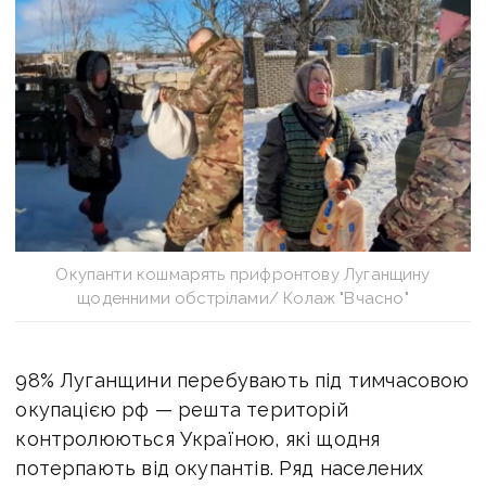
Окупанти кошмарять прифронтову Луганщину
щоденними обстрілами/ Колаж "Вчасно"
98% Луганщини перебувають під тимчасовою
окупацією рф — решта територій
контролюються Україною, які щодня
потерпають від окупантів. Ряд населених