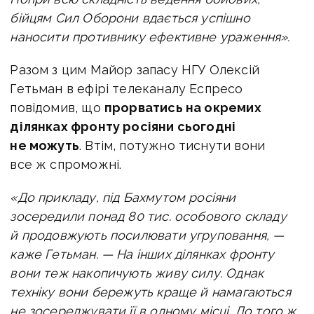
бійцям Сил Оборони вдається успішно
наносити противнику ефективне ураження».
Разом з цим
Майор запасу НГУ Олексій
Гетьман в ефірі
телеканалу
Еспресо
повідомив, що
прорватись на окремих
ділянках фронту росіяни сьогодні
не можуть
. Втім, потужно тиснути вони
все ж спроможні.
«До прикладу, під Бахмутом росіяни
зосередили понад 80 тис. особового складу
й продовжують посилювати угруповання, —
каже Гетьман. — На інших ділянках фронту
вони теж накопичують живу силу. Однак
техніку вони бережуть краще й намагаються
не зосереджувати її в одному місці. До того ж