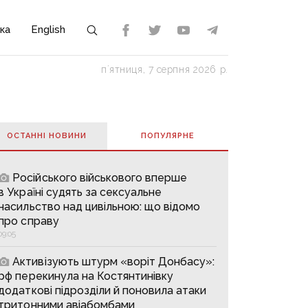
ка
English
пʼятниця, 7 серпня 2026 р.
ОСТАННІ НОВИНИ
ПОПУЛЯРНE
Російського військового вперше
в Україні судять за сексуальне
насильство над цивільною: що відомо
про справу
09:05
Активізують штурм «воріт Донбасу»:
рф перекинула на Костянтинівку
додаткові підрозділи й поновила атаки
тритонними авіабомбами