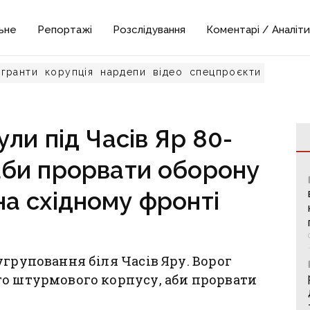
ьне
Репортажі
Розслідування
Коментарі / Аналіти
гранти
корупція
нардепи
відео
спецпроєкти
ли під Часів Яр 80-
 аби прорвати оборону
на східному фронті
угруповання біля Часів Яру. Ворог
го штурмового корпусу, аби прорвати