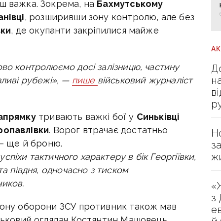
нш важка. Зокрема, на
Бахмутському
нівці
, розширивши зону контролю, але без
вки
, де окупанти закріпилися майже
А
ово контролюємо досі залізницю, частину
Д
н
зливі рубежі», —
пише
військовий журналіст
в
р
апрямку
тривають важкі бої у
Синьківці
ропавлівки
. Ворог втрачає достатньо
Н
 — ще й броню.
з
ж
спіхи тактичного характеру в бік Георгіївки,
та півдня, одночасно з тиском
иков.
«
з
ону оборони ЗСУ противник також мав
е
ськовий оглядач Костянтин Машовець.