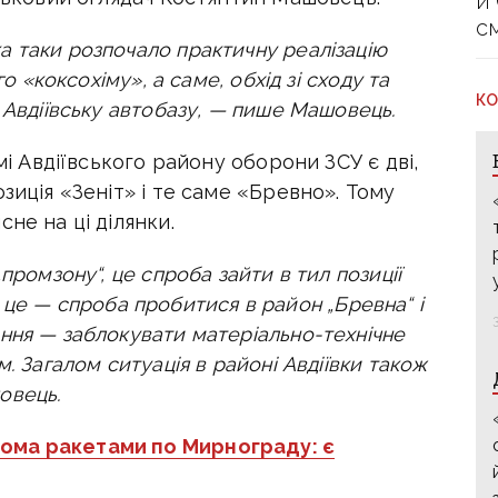
й
с
 таки розпочало практичну реалізацію
го «коксохіму», а саме, обхід зі сходу та
КО
 Авдіївську автобазу, — пише Машовець.
мі Авдіївського району оборони ЗСУ є дві,
зиція «Зеніт» і те саме «Бревно».
Тому
не на ці ділянки.
промзону“, це спроба зайти в тил позиції
му“ це — спроба пробитися в район „Бревна“ і
ння — заблокувати матеріально-технічне
ам. Загалом
ситуація в районі Авдіївки також
овець.
вома ракетами по Мирнограду: є