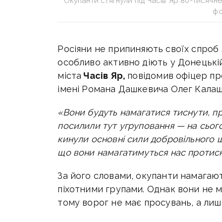
Окупанти стягнули під Часів Яр 80-тисяч
фо
Росіяни не припиняють своїх спроб 
особливо активно діють у Донецькі
міста
Часів Яр,
повідомив офіцер пр
імені Романа Дашкевича Олег Калаш
«Вони будуть намагатися тиснути, пр
посилили тут угруповання — на сього
кинули основні сили добровільного 
що вони намагатимуться нас протисн
За його словами, окупанти намага
піхотними групами. Однак вони не м
тому ворог не має просувань, а лиш