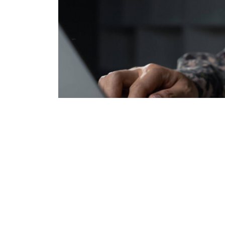
Для ветеранів та їх сімей стар
Для ветеранів та їх родин стартуют
проводиться як у групах, так і у фор