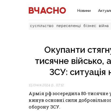
Новини
Актуал
суспільство
переселенці
бізнес
війна
Окупанти стягну
тисячне військо,
ЗСУ: ситуація 
15 січня 2024 р., 07:12
Армія рф зосередила 80-тисячне 
кинув основні сили добровільно
оборону ЗСУ.