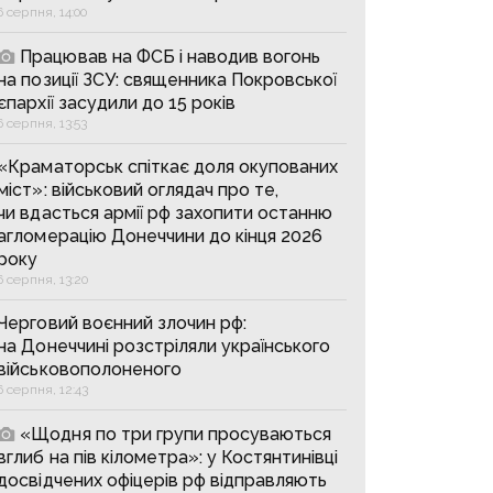
6 серпня, 14:00
Працював на ФСБ і наводив вогонь
на позиції ЗСУ: священника Покровської
єпархії засудили до 15 років
6 серпня, 13:53
«Краматорськ спіткає доля окупованих
міст»: військовий оглядач про те,
чи вдасться армії рф захопити останню
агломерацію Донеччини до кінця 2026
року
6 серпня, 13:20
Черговий воєнний злочин рф:
на Донеччині розстріляли українського
військовополоненого
6 серпня, 12:43
«Щодня по три групи просуваються
вглиб на пів кілометра»: у Костянтинівці
досвідчених офіцерів рф відправляють