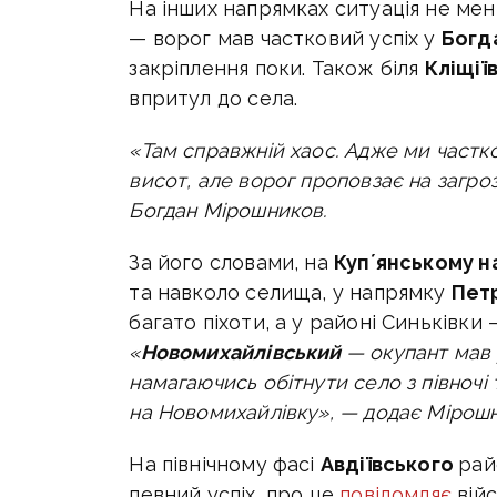
На інших напрямках ситуація не ме
— ворог мав частковий успіх у
Богда
закріплення поки. Також біля
Кліщії
впритул до села.
«Там справжній хаос. Адже ми частк
висот, але ворог проповзає на загро
Богдан Мірошников.
За його словами, на
Купʼянському н
та навколо селища, у напрямку
Пет
багато піхоти, а у районі Синьківки
«
Новомихайлівський
— окупант мав у
намагаючись обітнути село з півночі 
на Новомихайлівку», — додає Мірошн
На північному фасі
Авдіївського
рай
певний успіх, про це
повідомляє
вій