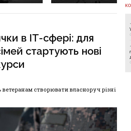
 фронт
воєнні злочини
К
ється,
рф на Донеччині
руктура
о зруйнована
чки в ІТ-сфері: для
сімей стартують нові
курси
ь ветеранам створювати власноруч різні