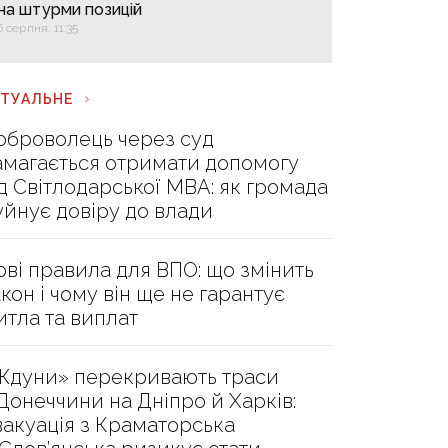
на штурми позицій
6 серпня, 11:35
КТУАЛЬНЕ
оброволець через суд
амагається отримати допомогу
ід Світлодарської МВА: як громада
уйнує довіру до влади
ові правила для ВПО: що змінить
акон і чому він ще не гарантує
итла та виплат
Ждуни» перекривають траси
 Донеччини на Дніпро й Харків:
вакуація з Краматорська