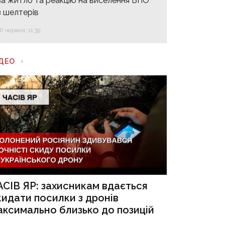
за житло та реакцію на виселення ВПО
з шелтерів
16 червня, 11:39
ІДЕО
АСІВ ЯР: захисникам вдається
кидати посилки з дронів
аксимально близько до позицій