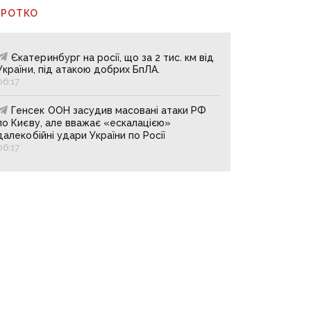
ОРОТКО
Єкатеринбург на росії, що за 2 тис. км від
України, під атакою добрих БпЛА.
06:17
Генсек ООН засудив масовані атаки РФ
по Києву, але вважає «ескалацією»
далекобійні удари України по Росії
06:17