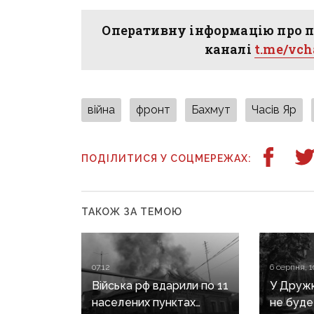
Оперативну інформацію про п
каналі
t.me/vc
війна
фронт
Бахмут
Часів Яр
ПОДІЛИТИСЯ У СОЦМЕРЕЖАХ:
ТАКОЖ ЗА ТЕМОЮ
07:12
6 серпня, 1
Війська рф вдарили по 11
У Дружкі
населених пунктах
не буде