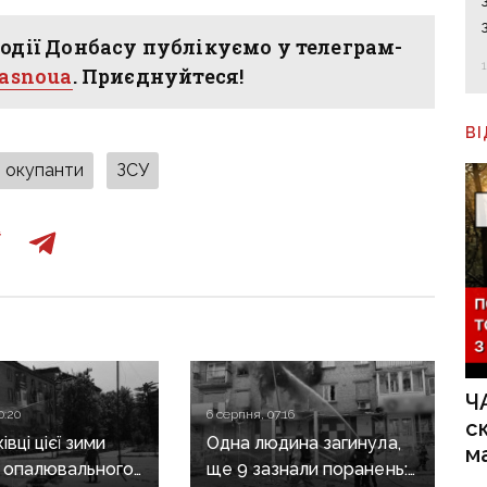
одії Донбасу публікуємо у телеграм-
hasnoua
. Приєднуйтеся!
В
окупанти
ЗСУ
Ч
0:20
6 серпня, 07:16
с
вці цієї зими
Одна людина загинула,
м
 опалювального
ще 9 зазнали поранень: