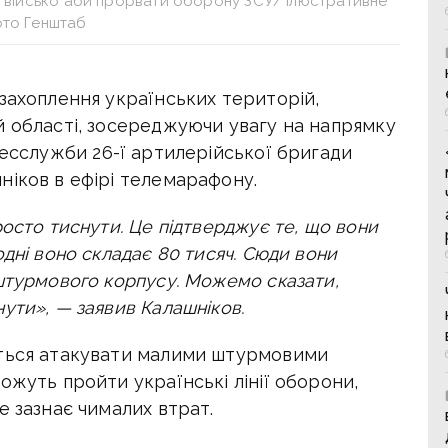
не військо аби прорвати оборону ЗСУ/ Ілюстративне
то Генштаб
захоплення українських територій,
й області, зосереджуючи увагу на напрямку
есслужби 26-ї артилерійської бригади
ніков в ефірі телемарафону.
осто тиснути. Це підтверджує те, що вони
дні воно складає 80 тисяч. Сюди вони
штурмового корпусу. Можемо сказати,
ути», — заявив Калашніков.
ються атакувати малими штурмовими
ожуть пройти українські лінії оборони,
е зазнає чималих втрат.