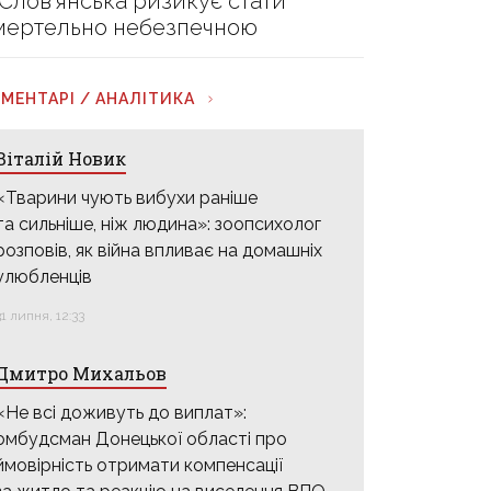
 Слов’янська ризикує стати
мертельно небезпечною
МЕНТАРІ / АНАЛІТИКА
Віталій Новик
«Тварини чують вибухи раніше
та сильніше, ніж людина»: зоопсихолог
розповів, як війна впливає на домашніх
улюбленців
31 липня, 12:33
Дмитро Михальов
«Не всі доживуть до виплат»:
омбудсман Донецької області про
ймовірність отримати компенсації