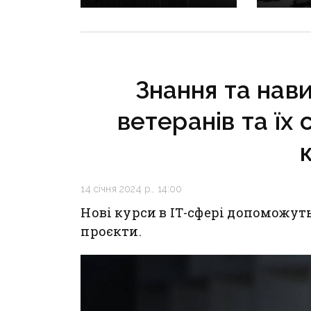
Донеччини: одна людина
сезону:
загинула, п’ятеро
наближа
поранені
інфраст
критичн
Знання та нави
ветеранів та їх 
14 січня 2024 р., 14:00
Нові курси в ІТ-сфері допоможут
проєкти.