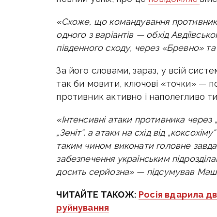
«Схоже, що командування противника
одного з варіантів — обхід Авдіївсько
південного сходу, через «Бревно» та
За його словами, зараз, у всій систе
так би мовити, ключові «точки» — по
противник активно і наполегливо тис
«Інтенсивні атаки противника через „
„Зеніт“, а атаки на схід від „коксохі
таким чином виконати головне завда
забезпечення українським підрозділ
досить серйозна» — підсумував Маш
ЧИТАЙТЕ ТАКОЖ:
Росія вдарила д
руйнування