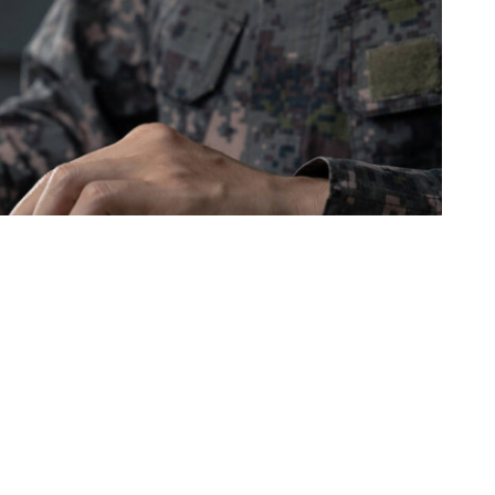
тують нові курси з ІТ/ Ілюстративне фото
ь безкоштовні ІТ-курси.
Навчання
маті індивідуальних занять із ментором.