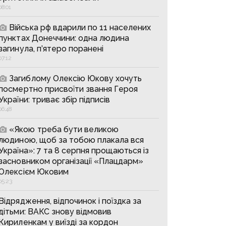
08:01
Війська рф вдарили по 11 населених
пунктах Донеччини: одна людина
загинула, п’ятеро поранені
07:12
Загиблому Олексію Юкову хочуть
посмертно присвоїти звання Героя
України: триває збір підписів
06:48
«Якою треба бути великою
людиною, щоб за тобою плакала вся
Україна»: 7 та 8 серпня прощаються із
засновником організації «Плацдарм»
Олексієм Юковим
05:23
Відрядження, відпочинок і поїздка за
дітьми: ВАКС знову відмовив
Кириленкам у виїзді за кордон