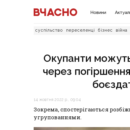
Новини
Актуал
суспільство
переселенці
бізнес
війна
Окупанти можуть
через погіршення
боєздат
14 жовтня 2022 р., 09:04
Зокрема, спостерігаються розбі
угрупованнями.