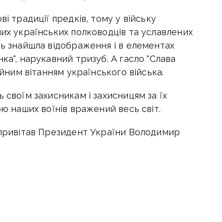
ві традиції предків, тому у війську
них українських полководців та уславлених
нь знайшла відображення і в елементах
ка", нарукавний тризуб. А гасло "Слава
ійним вітанням українського війська.
 своїм захисникам і захисницям за їх
ою наших воїнів вражений весь світ.
ь привітав Президент України Володимир