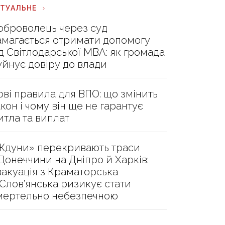
КТУАЛЬНЕ
оброволець через суд
амагається отримати допомогу
ід Світлодарської МВА: як громада
уйнує довіру до влади
ові правила для ВПО: що змінить
акон і чому він ще не гарантує
итла та виплат
Ждуни» перекривають траси
 Донеччини на Дніпро й Харків:
вакуація з Краматорська
 Слов’янська ризикує стати
мертельно небезпечною