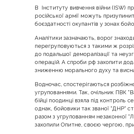
В Інституту вивчення війни (ISW) п
російської армії можуть призупини
боєздатності окупантів у зонах бойо
Аналітики зазначають, ворог знаходи
перегруповуються з такими ж розр
до подальшої деморалізації та неуз
операцій. А спроби рф захопити до
зниженню морального духу та вис
Водночас, спостерігаються розбіжн
угрупованнями. Так, очільник ПВК "
бійці поодинці взяла під контроль с
однак, бойовики так званої "ДНР" с
разом з угрупованням незаконної "Л
захопили Опитне, своєю чергою, при