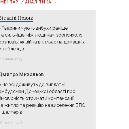
МЕНТАРІ / АНАЛІТИКА
Віталій Новик
«Тварини чують вибухи раніше
та сильніше, ніж людина»: зоопсихолог
розповів, як війна впливає на домашніх
улюбленців
31 липня, 12:33
Дмитро Михальов
«Не всі доживуть до виплат»:
омбудсман Донецької області про
ймовірність отримати компенсації
за житло та реакцію на виселення ВПО
з шелтерів
16 червня, 11:39