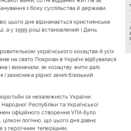
нської війни, сотні відданих життів за
анування з боку суспільства й держави.
о: цього дня відзначається християнське
, а у 1999 році встановлений і День
ровителькою українського козацтва й усіх
ме на свято Покрови в Україні відбувалася
на і визначали, як козацтву жити далі.
 і захисника рідної землі близький
 боротьби за незалежність України
ї Народної Республіки та Української
 днем офіційного створення УПА було
 цілком логічно, що цього дня давнє
 з героїчним теперішнім.