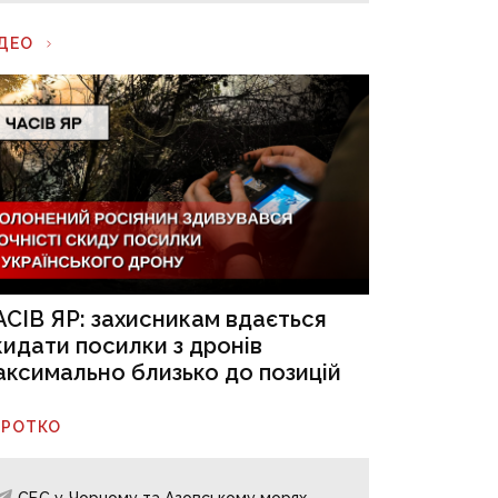
ІДЕО
АСІВ ЯР: захисникам вдається
кидати посилки з дронів
аксимально близько до позицій
ОРОТКО
СБС у Чорному та Азовському морях