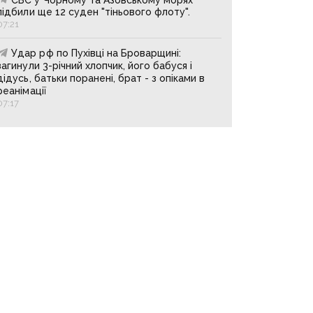
підбили ще 12 суден "тіньового флоту".
07:21
Удар рф по Пухівці на Броварщині:
загинули 3-річний хлопчик, його бабуся і
дідусь, батьки поранені, брат - з опіками в
реанімації
07:17