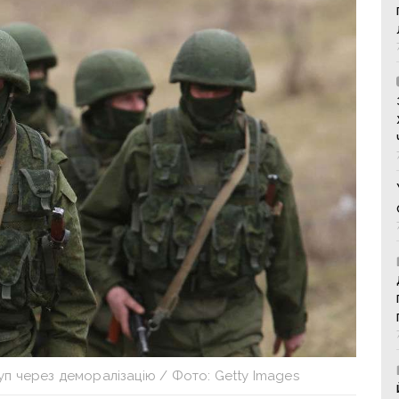
п через деморалізацію / Фото: Getty Images