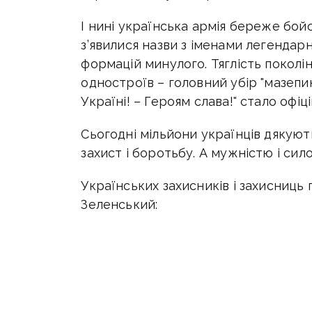
І нині українська армія береже бойо
з’явилися назви з іменами легендар
формацій минулого. Тяглість поколі
одностроїв – головний убір "мазепин
Україні! – Героям слава!" стало офіц
Сьогодні мільйони українців дякують
захист і боротьбу. А мужністю і сил
Українських захисників і захисниц
Зеленський: