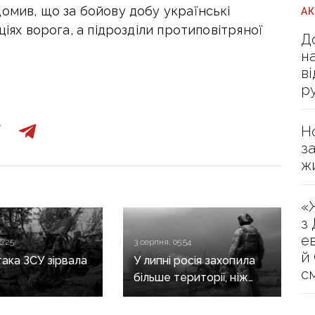
омив, що за бойову добу українські
А
ціях ворога, а підрозділи протиповітряної
Д
н
в
р
Н
з
ж
«
з
е
6:25
3 серпня, 05:54
й
ака ЗСУ зірвала
У липні росія захопила
с
більше території, ніж
лов’янському
звільнили Сили
у, — ISW
оборони — DeepState