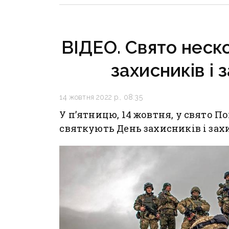
на Слов’янськ і
Краматорськ
ВІДЕО. Свято неско
захисників і 
14 жовтня 2022 р., 08:35
У п’ятницю, 14 жовтня, у свято П
святкують День захисників і зах