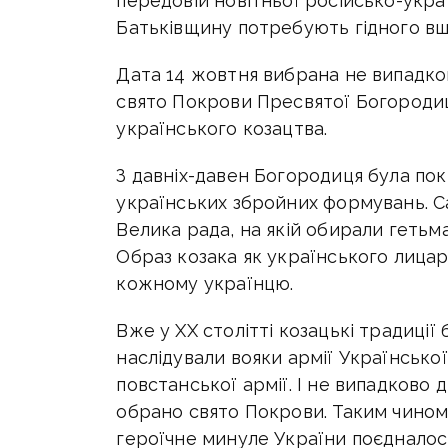
передовій новітньої російсько-украї
Батьківщину потребують гідного вш
Дата 14 жовтня вибрана не випадков
свято Покрови Пресвятої Богородиці
українського козацтва.
З давніх-давен Богородиця була пок
українських збройних формувань. Са
Велика рада, на якій обирали гетьма
Образ козака як українського лицаря
кожному українцю.
Вже у ХХ столітті козацькі традиції
наслідували вояки армії Українсько
повстанської армії. І не випадково
обрано свято Покрови. Таким чином,
героїчне минуле України поєдналося