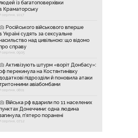
людей із багатоповерхівки
в Краматорську
7 серпня, 10:17
Російського військового вперше
в Україні судять за сексуальне
насильство над цивільною: що відомо
про справу
7 серпня, 09:05
Активізують штурм «воріт Донбасу»:
рф перекинула на Костянтинівку
додаткові підрозділи й поновила атаки
тритонними авіабомбами
7 серпня, 08:01
Війська рф вдарили по 11 населених
пунктах Донеччини: одна людина
загинула, п’ятеро поранені
7 серпня, 07:12