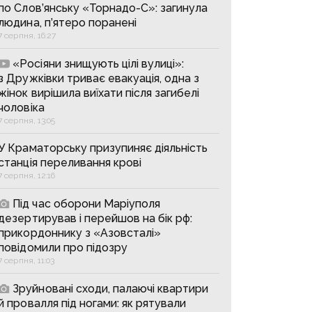
по Слов’янську «Торнадо-С»: загинула
людина, п’ятеро поранені
7 серпня, 16:27
«Росіяни знищують цілі вулиці»:
з Дружківки триває евакуація, одна з
жінок вирішила виїхати після загибелі
чоловіка
7 серпня, 13:05
У Краматорську призупиняє діяльність
станція переливання крові
7 серпня, 12:16
Під час оборони Маріуполя
дезертирував і перейшов на бік рф:
прикордоннику з «Азовсталі»
повідомили про підозру
7 серпня, 11:03
Зруйновані сходи, палаючі квартири
й провалля під ногами: як рятували