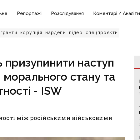
ьне
Репортажі
Розслідування
Коментарі / Аналіти
гранти
корупція
нардепи
відео
спецпроєкти
 призупинити наступ
 морального стану та
ності - ISW
жності між російськими військовими