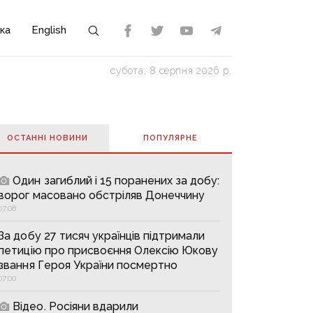
ка
English
субота, 8 серпня 2026 р.
ОСТАННІ НОВИНИ
ПОПУЛЯРНE
Один загиблий і 15 поранених за добу:
ворог масовано обстріляв Донеччину
07:08
За добу 27 тисяч українців підтримали
петицію про присвоєння Олексію Юкову
звання Героя України посмертно
07:00
Відео. Росіяни вдарили