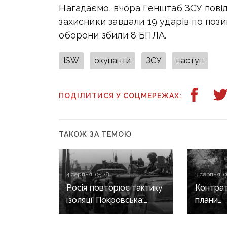
Нагадаємо, вчора Генштаб ЗСУ повід
захисники завдали 19 ударів по пози
оборони збили 8 БПЛА.
ISW
окупанти
ЗСУ
наступ
ПОДІЛИТИСЯ У СОЦМЕРЕЖАХ:
ТАКОЖ ЗА ТЕМОЮ
4 серпня, 05:28
3 серпня, 0
Росія повторює тактику
Контрат
ізоляції Покровська:
плани
як окупанти готуються
рф на С
до наступу
напрямк