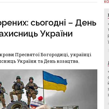
КО
рених: сьогодні – День
захисниць України
окрови Пресвятої Богородиці, українці
исниць України та День козацтва.