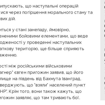
рипускають, що наступальні операцій
тися через погіршення морального стану та
вих дій.
ться у стані занепаду, ймовірно,
ізненими бойовими елементами, що веде
годженості у проведенні наступальних
даткову територію, ще більше сприяють
наженню.
ості між російськими військовими
Вагнер" євген пригожин заявив, що його
елище на південь від Бахмута Іванград,
тверджують, що "взяли" населений пункт
НР". Крім того, вони також кажуть, що
гожин заявляє, що там тривають бої.