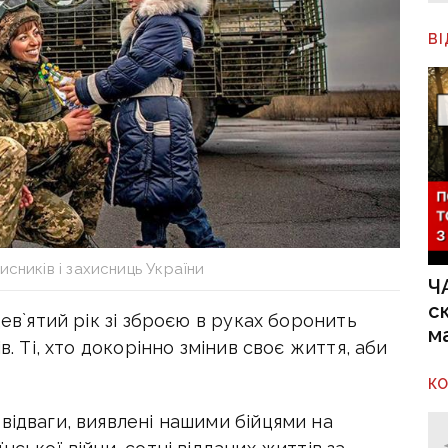
В
исників і захисниць України
Ч
с
дев`ятий рік зі зброєю в руках боронить
м
в. Ті, хто докорінно змінив своє життя, аби
К
відваги, виявлені нашими бійцями на