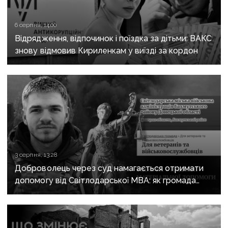
6 серпня, 14:00
Відрядження, відпочинок і поїздка за дітьми: ВАКС
знову відмовив Кириленкам у виїзді за кордон
3 серпня, 13:28
Доброволець через суд намагається отримати
допомогу від Світлодарської МВА: як громада
руйнує довіру до влади