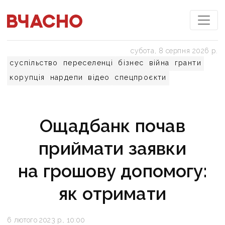
субота, 8 серпня 2026 р.
суспільство
переселенці
бізнес
війна
гранти
корупція
нардепи
відео
спецпроєкти
Ощадбанк почав
приймати заявки
на грошову допомогу:
як отримати
6 лютого 2023 р., 10:00