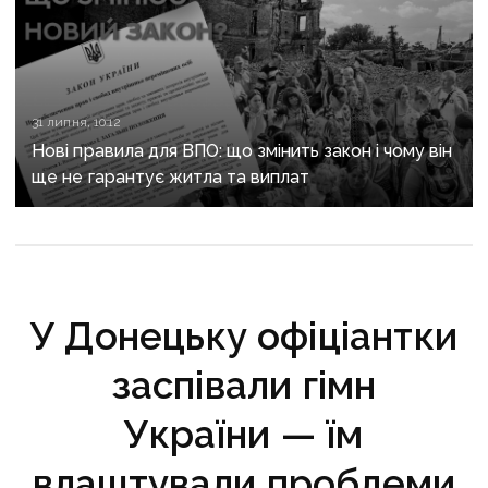
31 липня, 10:12
Нові правила для ВПО: що змінить закон і чому він
ще не гарантує житла та виплат
У Донецьку офіціантки
заспівали гімн
України — їм
влаштували проблеми