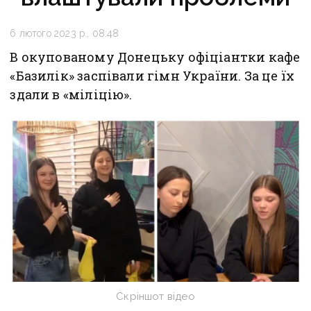
6 лютого 2023 р., 08:48
В окупованому Донецьку офіціантки кафе
«Базилік» заспівали гімн України. За це їх
здали в «міліцію».
Скріншот відео