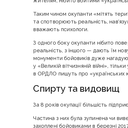
жителям, нібито вбитими «українсь
Таким чином окупанти «мітять тери
та спотворюють реальність, нав'я
вважають психологи.
З одного боку окупанти нібито пов
реальність, з іншого — дають їм нов
монументи бойовиків дуже нагадуют
у «Великій вітчизняній війні», тільк
в ОРДЛО пишуть про «українських к
Спирту та видовищ
За 8 років окупації більшість підпр
Частина з них була зупинена чи вивез
захоплені бойовиками в березні 201