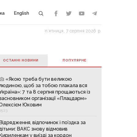
ка
English
пʼятниця, 7 серпня 2026 р.
ОСТАННІ НОВИНИ
ПОПУЛЯРНE
«Якою треба бути великою
людиною, щоб за тобою плакала вся
Україна»: 7 та 8 серпня прощаються із
засновником організації «Плацдарм»
Олексієм Юковим
05:23
Відрядження, відпочинок і поїздка за
дітьми: ВАКС знову відмовив
Кириленкам у виїзді за кордон