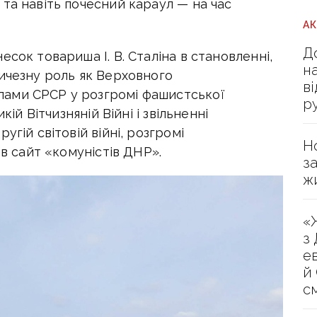
та навіть почесний караул — на час
А
Д
сок товариша І. В. Сталіна в становленні,
н
личезну роль як Верховного
в
ами СРСР у розгромі фашистської
р
кій Вітчизняній Війні і звільненні
угій світовій війні, розгромі
Н
ив сайт «комуністів ДНР».
з
ж
«
з
е
й
с