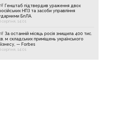
Генштаб підтвердив ураження двох
російських НПЗ та засоби управління
ударними БпЛА.
6 серпня, 14:01
За останній місяць росія знищила 400 тис.
кв. м складських приміщень українського
бізнесу, — Forbes
6 серпня, 14:01