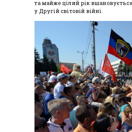
та майже цілий рік вшановуєтьс
у Другій світовій війні.