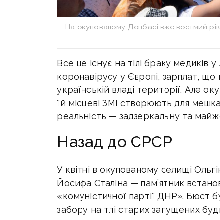
На окупованому Донбасі вже восьмий рік 
Все це існує на тілі браку медиків у
коронавірусу у Європі, зарплат, що 
українській владі території. Але о
їй місцеві ЗМІ створюють для мешка
реальність — задзеркальну та майж
Назад до СРСР
У квітні в окупованому селищі Ольгі
Йосифа Сталіна — пам’ятник встано
«комуністичної партії ДНР». Бюст б
забору на тлі старих запущених буд