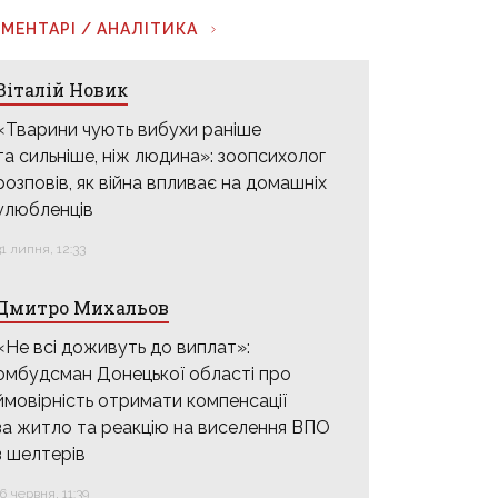
МЕНТАРІ / АНАЛІТИКА
Віталій Новик
«Тварини чують вибухи раніше
та сильніше, ніж людина»: зоопсихолог
розповів, як війна впливає на домашніх
улюбленців
31 липня, 12:33
Дмитро Михальов
«Не всі доживуть до виплат»:
омбудсман Донецької області про
ймовірність отримати компенсації
за житло та реакцію на виселення ВПО
з шелтерів
16 червня, 11:39