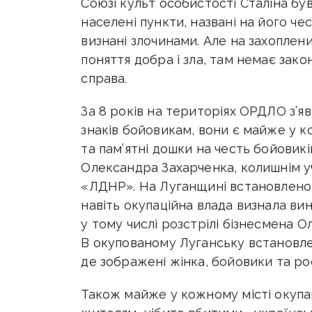
Союзі культ особистості Сталіна був
населені пункти, названі на його че
визнані злочинами. Але на захоплен
поняття добра і зла, там немає зако
справа.
За 8 років на територіях ОРДЛО з’я
знаків бойовикам, вони є майже у 
та пам’ятні дошки на честь бойовикі
Олександра Захарченка, колишнім у
«ЛДНР». На Луганщині встановлено 
навіть окупаційна влада визнала ви
у тому числі розстрілі бізнесмена О
В окупованому Луганську встановле
де зображені жінка, бойовики та ро
Також майже у кожному місті окупа