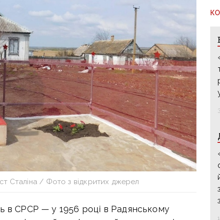
КО
ст Сталіна / Фото з відкритих джерел
ь в СРСР — у 1956 році в Радянському