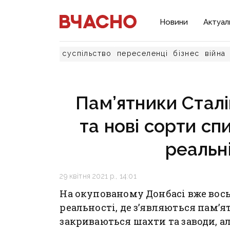
Новини
Актуал
суспільство
переселенці
бізнес
війна
Пам’ятники Сталі
та нові сорти сп
реальн
29 квітня 2021 р., 14:01
На окупованому Донбасі вже вос
реальності, де з’являються пам
закриваються шахти та заводи, ал