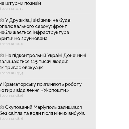
на штурми позицій
6 серпня, 11:35
У Дружківці цієї зими не буде
опалювального сезону: фронт
наближається, інфраструктура
критично зруйнована
6 серпня, 10:20
На підконтрольній Україні Донеччині
залишаються 115 тисяч людей:
як триває евакуація
6 серпня, 09:54
У Краматорську припиняють роботу
чотири відділення «Укрпошти»
6 серпня, 08:46
Окупований Маріуполь залишився
без світла та води після нічних вибухів
6 серпня, 08:36