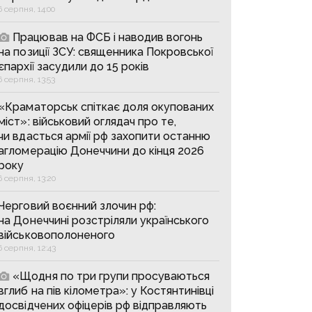
6 серпня, 14:00
Працював на ФСБ і наводив вогонь
на позиції ЗСУ: священника Покровської
єпархії засудили до 15 років
6 серпня, 13:53
«Краматорськ спіткає доля окупованих
міст»: військовий оглядач про те,
чи вдасться армії рф захопити останню
агломерацію Донеччини до кінця 2026
року
6 серпня, 13:20
Черговий воєнний злочин рф:
на Донеччині розстріляли українського
військовополоненого
6 серпня, 12:43
«Щодня по три групи просуваються
вглиб на пів кілометра»: у Костянтинівці
досвідчених офіцерів рф відправляють