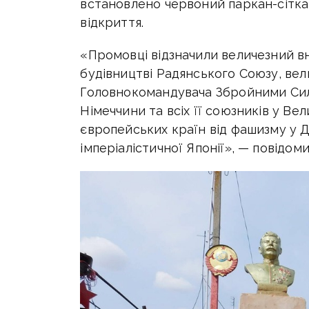
встановлено червоний паркан-сітка 
відкриття.
«Промовці відзначили величезний вне
будівництві Радянського Союзу, ве
Головнокомандувача Збройними Сил
Німеччини та всіх її союзників у Вели
європейських країн від фашизму у Др
імперіалістичної Японії», — повідом