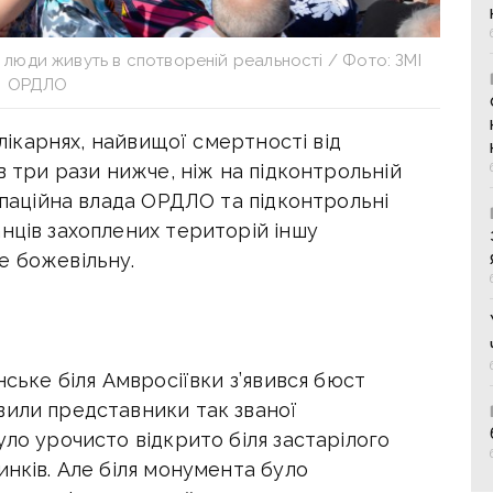
люди живуть в спотвореній реальності / Фото: ЗМІ
ОРДЛО
 лікарнях, найвищої смертності від
в три рази нижче, ніж на підконтрольній
купаційна влада ОРДЛО та підконтрольні
нців захоплених територій іншу
е божевільну.
нське біля Амвросіївки з’явився бюст
вили представники так званої
уло урочисто відкрито біля застарілого
инків. Але біля монумента було