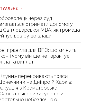
КТУАЛЬНЕ
оброволець через суд
амагається отримати допомогу
ід Світлодарської МВА: як громада
уйнує довіру до влади
ові правила для ВПО: що змінить
акон і чому він ще не гарантує
итла та виплат
Ждуни» перекривають траси
 Донеччини на Дніпро й Харків:
вакуація з Краматорська
 Слов’янська ризикує стати
мертельно небезпечною