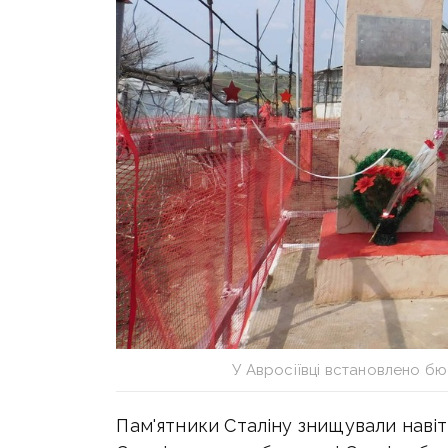
У Авросіївці встановлено бю
Пам'ятники Сталіну знищували навіт