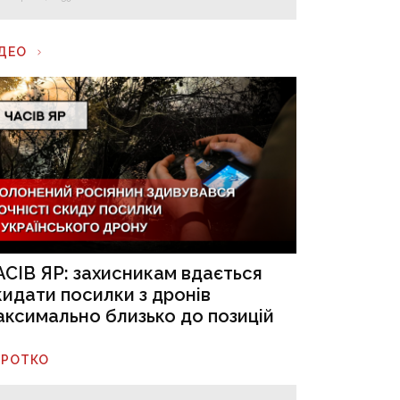
ІДЕО
АСІВ ЯР: захисникам вдається
кидати посилки з дронів
аксимально близько до позицій
ОРОТКО