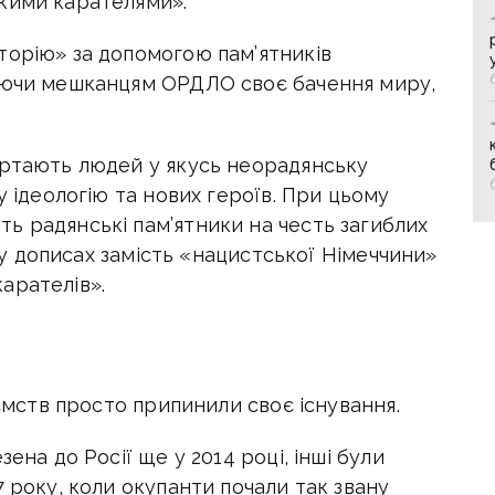
кими карателями».
торію» за допомогою пам’ятників
зуючи мешканцям ОРДЛО своє бачення миру,
ертають людей у якусь неорадянську
у ідеологію та нових героїв. При цьому
ь радянські пам’ятники на честь загиблих
и у дописах замість «нацистської Німеччини»
арателів».
иємств просто припинили своє існування.
ена до Росії ще у 2014 році, інші були
7 року, коли окупанти почали так звану