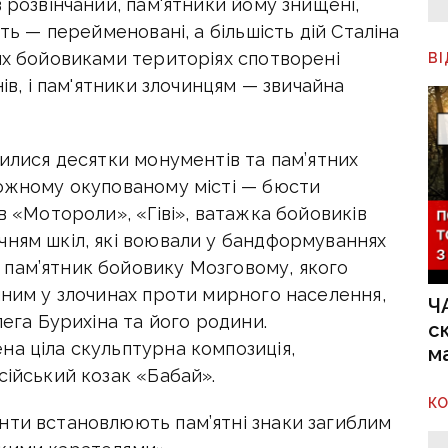
 розвінчаний, пам'ятники йому знищені,
сть — перейменовані, а більшість дій Сталіна
их бойовиками територіях спотворені
В
нів, і пам'ятники злочинцям — звичайна
вилися десятки монументів та пам’ятних
кожному окупованому місті — бюсти
в «Мотороли», «Гіві», ватажка бойовиків
чням шкіл, які воювали у бандформуваннях
пам’ятник бойовику Мозговому, якого
нним у злочинах проти мирного населення,
Ч
лега Бурихіна та його родини.
с
на ціла скульптурна композиція,
м
сійський козак «Бабай».
К
нти встановлюють пам’ятні знаки загиблим