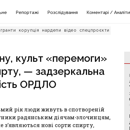
ьне
Репортажі
Розслідування
Коментарі / Аналіти
гранти
корупція
нардепи
відео
спецпроєкти
ну, культ «перемоги»
ирту, — задзеркальна
ість ОРДЛО
ьмий рік люди живуть в спотвореній
’ятники радянським діячам-злочинцям,
е з’являються нові сорти спирту,