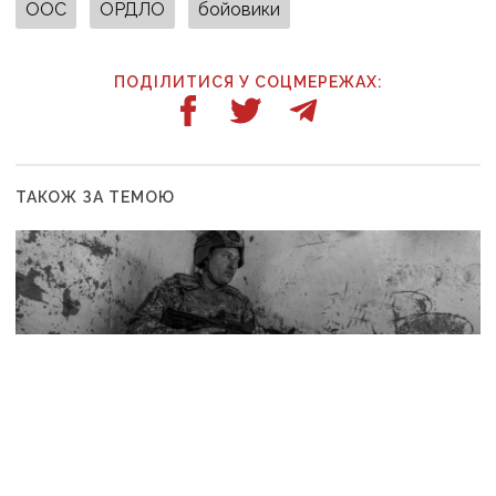
ООС
ОРДЛО
бойовики
ПОДІЛИТИСЯ У СОЦМЕРЕЖАХ:
ТАКОЖ ЗА ТЕМОЮ
5 серпня, 12:36
Біля Покровська є ризик штурмів на бронетехніці:
попередження військових про зміну характеру
боїв на напрямку