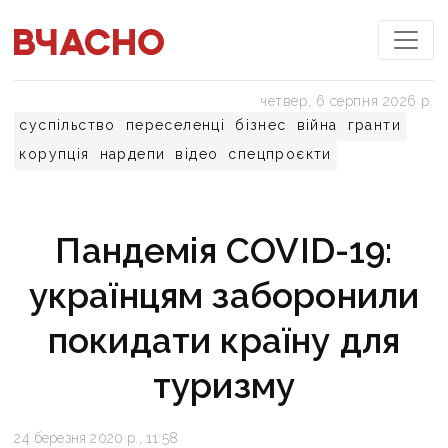
четвер, 6 серпня 2026 р.
суспільство
переселенці
бізнес
війна
гранти
корупція
нардепи
відео
спецпроєкти
Пандемія COVID-19:
українцям заборонили
покидати країну для
туризму
24 березня 2020 р., 11:58