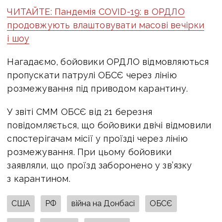
ЧИТАЙТЕ: Пандемія COVID-19: в ОРДЛО
продовжують влаштовувати масові вечірки
і шоу
Нагадаємо, бойовики ОРДЛО відмовляються
пропускати патрулі ОБСЄ через лінію
розмежування під приводом карантину.
У звіті СММ ОБСЄ від 21 березня
повідомляється, що бойовики двічі відмовили
спостерігачам місії у проїзді через лінію
розмежування. При цьому бойовики
заявляли, що проїзд заборонено у зв’язку
з карантином.
США
РФ
війна на Донбасі
ОБСЄ