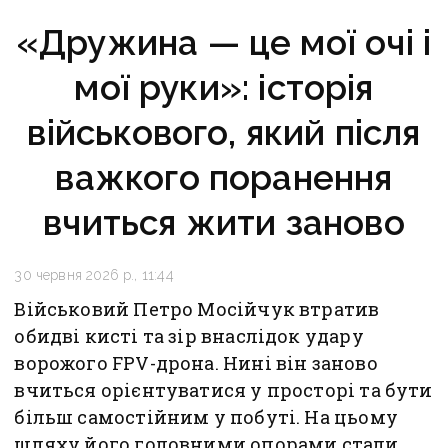
«Дружина — це мої очі і
мої руки»: історія
військового, який після
важкого поранення
вчиться жити заново
30 червня 2026 р., 11:44
Військовий Петро Мосійчук втратив
обидві кисті та зір внаслідок удару
ворожого FPV-дрона. Нині він заново
вчиться орієнтуватися у просторі та бути
більш самостійним у побуті. На цьому
шляху його головними опорами стали