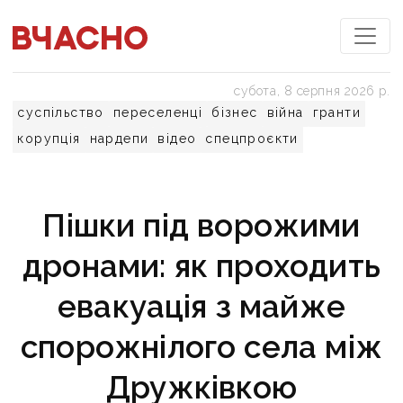
субота, 8 серпня 2026 р.
суспільство
переселенці
бізнес
війна
гранти
корупція
нардепи
відео
спецпроєкти
Пішки під ворожими
дронами: як проходить
евакуація з майже
спорожнілого села між
Дружківкою