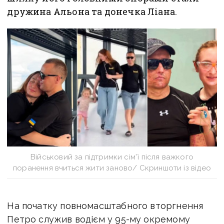
дружина Альона та донечка Ліана.
Військовий за підтримки сім'ї після важкого
поранення вчиться жити заново/ Скриншоти із відео
На початку повномасштабного вторгнення
Петро служив водієм у 95-му окремому