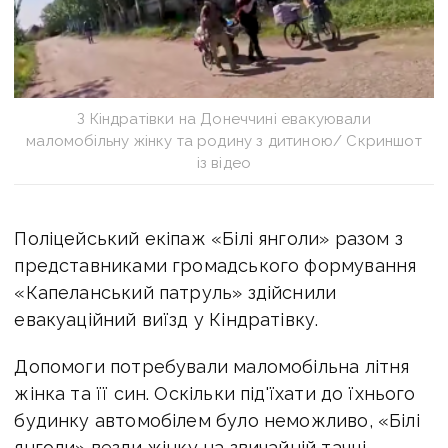
З Кіндратівки на Донеччині евакуювали
маломобільну жінку та родину з дитиною/ Скриншот
із відео
Поліцейський екіпаж «Білі янголи» разом з
представниками громадського формування
«Капеланський патруль» здійснили
евакуаційний виїзд у Кіндратівку.
Допомоги потребували маломобільна літня
жінка та її син. Оскільки під'їхати до їхнього
будинку автомобілем було неможливо, «Білі
янголи» везли жінку на звичайній тачці.