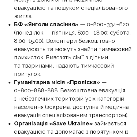
евакуацією та пошуком спеціалізованого
житла.
БФ «Янголи спасіння»
— 0−800−334−620
(понеділок — п’ятниця,
8:00—18:00
; субота,
8:00−15:00). Волонтери безкоштовно
евакуюють та можуть знайти тимчасовий
прихисток. Вивозять сім'ї з дітьми
та тваринами, надають тимчасовий
притулок.
Гуманітарна місія «Проліска»
—
0−800−888−888. Безкоштовна евакуація
з небезпечних територій усіх категорій
населення (зокрема, доступна й медична
евакуація спеціалізованим транспортом).
Організація «Save Ukraine»
займається
евакуацією та допомагає з порятунком із