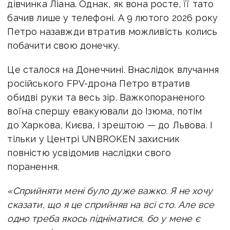
дівчинка Ліана. Однак, як вона росте, її тато
бачив лише у телефоні. А 9 лютого 2026 року
Петро назавжди втратив можливість колись
побачити свою донечку.
Це сталося на Донеччині. Внаслідок влучання
російського FPV-дрона Петро втратив
обидві руки та весь зір. Важкопораненого
воїна спершу евакуювали до Ізюма, потім
до Харкова, Києва, і зрештою — до Львова. І
тільки у Центрі UNBROKEN захисник
повністю усвідомив наслідки свого
поранення.
«Сприйняти мені було дуже важко. Я не хочу
сказати, що я це сприйняв на всі сто. Але все
одно треба якось підніматися, бо у мене є