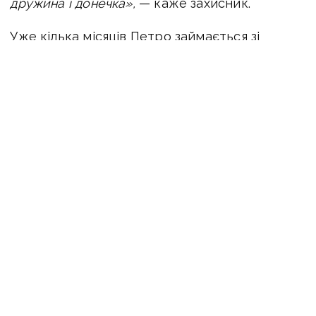
дружина і донечка»,
— каже захисник.
Уже кілька місяців Петро займається зі
спеціалістами Центру UNBROKEN: щодня
вчиться орієнтуватися у темряві, покращує
навички самообслуговування та готується
до майбутніх протезувань.
«Я тепер описую йому цей світ,
де ми знаходимося, що є поруч. Ми не дамо
йому впасти духом, будемо допомагати всім
чим можемо. Донечка — це взагалі найкращий
лікар для нього», —
каже дружина Петра.
Попереду у захисника ще нелегкий і
тривалий шлях відновлення.
ЧИТАЙТЕ ТАКОЖ:
Він заново вчиться жити,