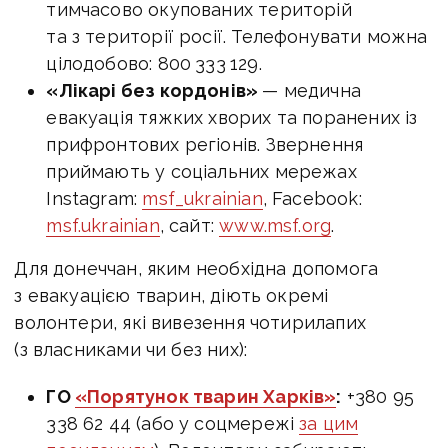
тимчасово окупованих територій
та з території росії. Телефонувати можна
цілодобово: 800 333 129.
«Лікарі без кордонів»
— медична
евакуація тяжких хворих та поранених із
прифронтових регіонів. Звернення
приймають у соціальних мережах
Instagram:
msf_ukrainian
, Facebook:
msf.ukrainian
, сайт:
www.msf.org
.
Для донеччан, яким необхідна допомога
з евакуацією тварин, діють окремі
волонтери, які вивезення чотирилапих
(з власниками чи без них):
ГО
«Порятунок тварин Харків»
:
+380 95
338 62 44 (або у соцмережі
за цим