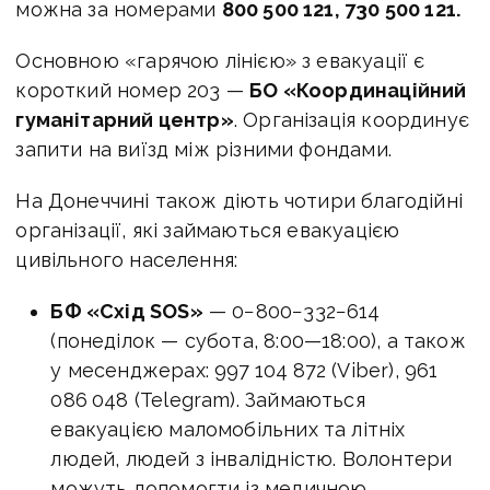
можна за номерами
800 500 121, 730 500 121.
Основною «гарячою лінією» з евакуації є
короткий номер 203 —
БО «Координаційний
гуманітарний центр»
. Організація координує
запити на виїзд між різними фондами.
На Донеччині також діють чотири благодійні
організації, які займаються евакуацією
цивільного населення:
БФ «Схід SOS»
— 0−800−332−614
(понеділок — субота,
8:00—18:00
), а також
у месенджерах: 997 104 872 (Viber), 961
086 048 (Telegram). Займаються
евакуацією маломобільних та літніх
людей, людей з інвалідністю. Волонтери
можуть допомогти із медичною