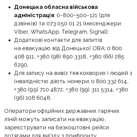
Донецька обласна військова
адміністрація
: 0−800−500−121 (для
дзвінків) та 073 050 01 21 (месенджери
Viber, WhatsApp, Telegram, Signal);
Додаткові контакти для запитів
на евакуацію від Донецької ОВА: 0 800
408 911, +380 (98) 890 3318, +380 (66) 285
6290.
Для запису на вивіз тяжкохворих і людей з
інвалідністю діють номери: 0 800 332 614,
+380 (99) 710 4872, +380 (99) 311 5314, +380
(96) 108 6048.
Оператори офіційних державних гарячих
ліній можуть записати на евакуацію,
зареєструвати на безкоштовні рейси
потягами для виїзду з прифронту.