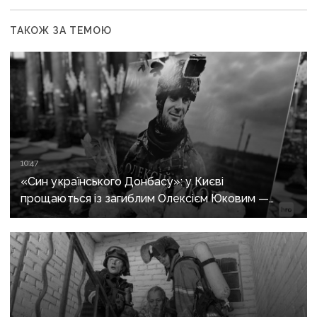
ТАКОЖ ЗА ТЕМОЮ
10:47
«Син українського Донбасу»: у Києві
прощаються із загиблим Олексієм Юковим —
пошуковцем загону «Плацдарм»