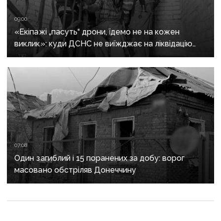
09:00
«Екіпажі „пасуть“ дрони, їдемо не на кожен
виклик»: куди ДСНС не виїжджає на ліквідацію
надзвичайних ситуацій у Краматорську
та Слов’янську
07:08
Один загиблий і 15 поранених за добу: ворог
масовано обстріляв Донеччину