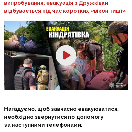
випробування: евакуація з Дружківки
відбувається під час коротких «вікон тиші»
Нагадуємо, щоб завчасно евакуюватися,
необхідно звернутися по допомогу
за наступними телефонами: