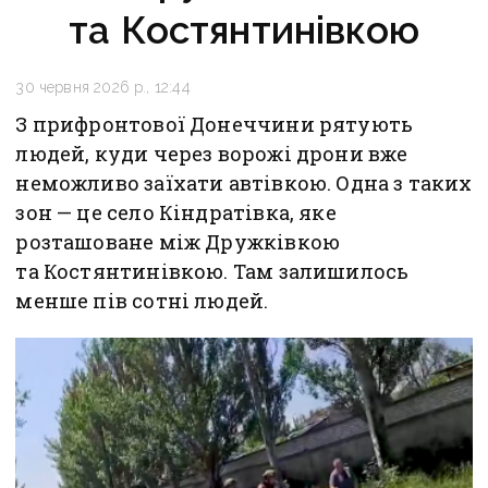
та Костянтинівкою
30 червня 2026 р., 12:44
З прифронтової Донеччини рятують
людей, куди через ворожі дрони вже
неможливо заїхати автівкою. Одна з таких
зон — це село Кіндратівка, яке
розташоване між Дружківкою
та Костянтинівкою. Там залишилось
менше пів сотні людей.