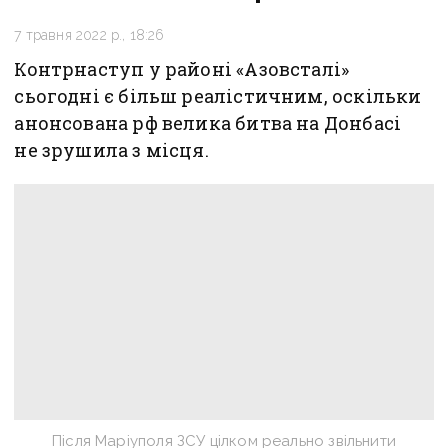
7 травня 2022 р., 18:26
Контрнаступ у районі «Азовсталі»
сьогодні є більш реалістичним, оскільки
анонсована рф велика битва на Донбасі
не зрушила з місця.
Після Маріуполя ЗСУ цілком реально звільнити