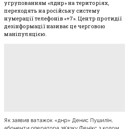
угрупованням «лднр» на територіях,
переходять на російську систему
нумерації телефонів «+7». Центр протидії
дезінформації називає це черговою
маніпуляцією.
Як заявив ватажок «днр» Денис Пушилін,
абоненти оператора зв'язку Фенікс з кодом