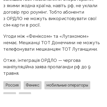
з якими жодна країна, навіть рф, не уклали
договір про роумінг. Тобто абоненти
з ОРДЛО не можуть використовувати свої
сім-карти в росії.
Угоди між «Феніксом» та «Лугакомом»
немає. Мешканці ТОТ Донеччини не можуть
телефонувати мешканцям ТОТ Луганщини.
Отже, інтеграція ОРДЛО — чергова
маніпуляційна заява пропаганди рф до 9
травня.
Россия
Феникс
мобильные операторы
ДНР
ЛНР