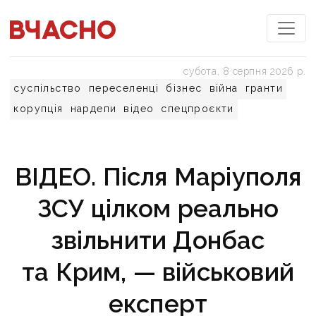
субота, 8 серпня 2026 р.
суспільство
переселенці
бізнес
війна
гранти
корупція
нардепи
відео
спецпроєкти
ВІДЕО. Після Маріуполя
ЗСУ цілком реально
звільнити Донбас
та Крим, — військовий
експерт